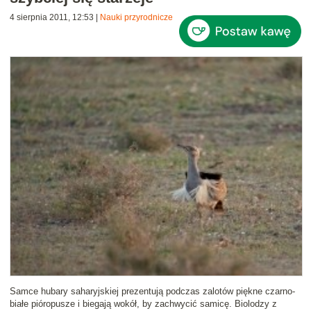
4 sierpnia 2011, 12:53
|
Nauki przyrodnicze
Samce hubary saharyjskiej prezentują podczas zalotów piękne czarno-
białe pióropusze i biegają wokół, by zachwycić samicę. Biolodzy z