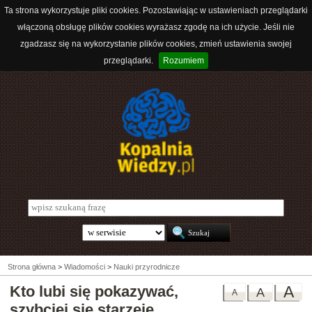
Ta strona wykorzystuje pliki cookies. Pozostawiając w ustawieniach przeglądarki
włączoną obsługę plików cookies wyrażasz zgodę na ich użycie. Jeśli nie
zgadzasz się na wykorzystanie plików cookies, zmień ustawienia swojej
przeglądarki.
Rozumiem
Strona główna
>
Wiadomości
>
Nauki przyrodnicze
Kto lubi się pokazywać,
A
A
A
szybciej się starzeje