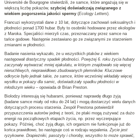
Université de Bourgogne stwierdzili, że samce, które angażują się w
większą liczbę pokazów,
szybciej doświadczają związanego z
wiekiem pogorszenia jakości spermy
(
Ecology Letters
).
Francuzi wykorzystali dane z 10 lat, dotyczące zachowań seksualnych i
płodności ponad 1700 hubar. Były to osobniki hodowane przez ekologów
z Maroka. Specjaliści mierzyli czas, przeznaczany przez samce na
tańce godowe. Następnie zestawiano go ze związanymi ze starzeniem
zmianami w płodności.
Badanie nasienia wykazało, że u wszystkich ptaków z wiekiem
następował
drastyczny spadek
płodności.
Powyżej 6. roku życia hubary
zaczynały wytwarzać mniej ejakulatu, w którym znajdowało się więcej
nieruchliwych, nieprawidłowo zbudowanych plemników. Kluczowe
odkrycie było jednak takie, że samce, które wcześniej wkładały więcej
wysiłku w pokazy dla samic, doświadczały spadku płodności w
młodszym wieku
– opowiada dr Brian Preston.
Biolodzy interesują się hubarami, ponieważ naprawdę długo żyją
(badane samce miały od roku do 24 lat) i mogą dostarczyć wielu danych
dotyczących procesu starzenia. Zespół Prestona potwierdził
przypuszczenia autorów jednej z teorii, że ptaki mogą zużywać za dużo
energii na początkowych etapach życia, np. przez wyczerpujące
pokazy. Później, choć żyją długo, ich organizm nie funkcjonuje już do
końca prawidłowo, bo następuje coś w rodzaju wypalenia.
Życie jest
ryzykowne. Drapieżniki, pasożyty i choroby, wszystko to może sprawić,