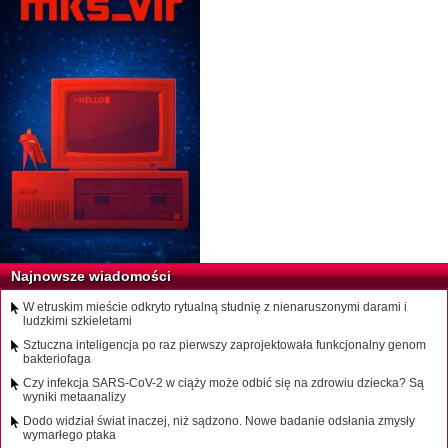
Najnowsze wiadomości
W etruskim mieście odkryto rytualną studnię z nienaruszonymi darami i
ludzkimi szkieletami
Sztuczna inteligencja po raz pierwszy zaprojektowała funkcjonalny genom
bakteriofaga
Czy infekcja SARS-CoV-2 w ciąży może odbić się na zdrowiu dziecka? Są
wyniki metaanalizy
Dodo widział świat inaczej, niż sądzono. Nowe badanie odsłania zmysły
wymarłego ptaka