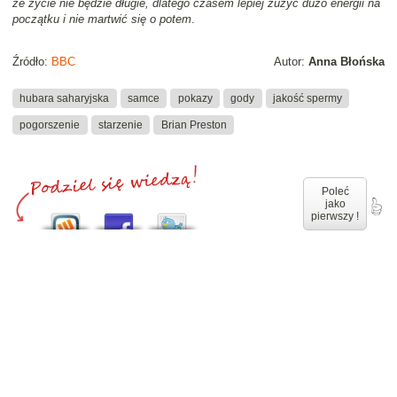
że życie nie będzie długie, dlatego czasem lepiej zużyć dużo energii na
początku i nie martwić się o potem
.
Źródło:
BBC
Autor:
Anna Błońska
hubara saharyjska
samce
pokazy
gody
jakość spermy
pogorszenie
starzenie
Brian Preston
Poleć
jako
pierwszy !