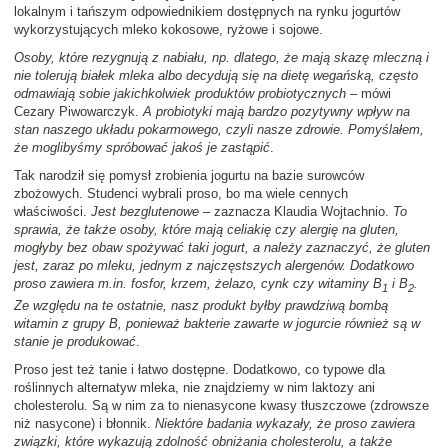
lokalnym i tańszym odpowiednikiem dostępnych na rynku jogurtów
wykorzystujących mleko kokosowe, ryżowe i sojowe.
Osoby, które rezygnują z nabiału, np. dlatego, że mają skazę mleczną i
nie tolerują białek mleka albo decydują się na dietę wegańską, często
odmawiają sobie jakichkolwiek produktów probiotycznych
– mówi
Cezary Piwowarczyk.
A probiotyki mają bardzo pozytywny wpływ na
stan naszego układu pokarmowego, czyli nasze zdrowie. Pomyślałem,
że moglibyśmy spróbować jakoś je zastąpić
.
Tak narodził się pomysł zrobienia jogurtu na bazie surowców
zbożowych. Studenci wybrali proso, bo ma wiele cennych
właściwości.
Jest bezglutenowe
– zaznacza Klaudia Wojtachnio.
To
sprawia, że także osoby, które mają celiakię czy alergię na gluten,
mogłyby bez obaw spożywać taki jogurt, a należy zaznaczyć, że gluten
jest, zaraz po mleku, jednym z najczęstszych alergenów. Dodatkowo
proso zawiera m.in. fosfor, krzem, żelazo, cynk czy witaminy B
i B
.
1
2
Ze względu na te ostatnie, nasz produkt byłby prawdziwą bombą
witamin z grupy B, ponieważ bakterie zawarte w jogurcie również są w
stanie je produkować
.
Proso jest też tanie i łatwo dostępne. Dodatkowo, co typowe dla
roślinnych alternatyw mleka, nie znajdziemy w nim laktozy ani
cholesterolu. Są w nim za to nienasycone kwasy tłuszczowe (zdrowsze
niż nasycone) i błonnik.
Niektóre badania wykazały, że proso zawiera
związki, które wykazują zdolność obniżania cholesterolu, a także