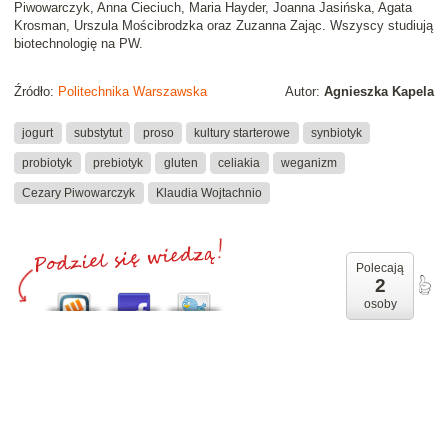
Piwowarczyk, Anna Cieciuch, Maria Hayder, Joanna Jasińska, Agata
Krosman, Urszula Mościbrodzka oraz Zuzanna Zając. Wszyscy studiują
biotechnologię na PW.
Źródło:
Politechnika Warszawska
Autor:
Agnieszka Kapela
jogurt
substytut
proso
kultury starterowe
synbiotyk
probiotyk
prebiotyk
gluten
celiakia
weganizm
Cezary Piwowarczyk
Klaudia Wojtachnio
Polecają
2
osoby