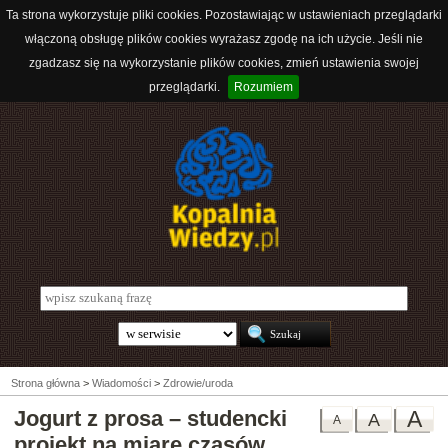
Ta strona wykorzystuje pliki cookies. Pozostawiając w ustawieniach przeglądarki
włączoną obsługę plików cookies wyrażasz zgodę na ich użycie. Jeśli nie
zgadzasz się na wykorzystanie plików cookies, zmień ustawienia swojej
przeglądarki.
Rozumiem
Strona główna
>
Wiadomości
>
Zdrowie/uroda
Jogurt z prosa – studencki
A
A
A
projekt na miarę czasów