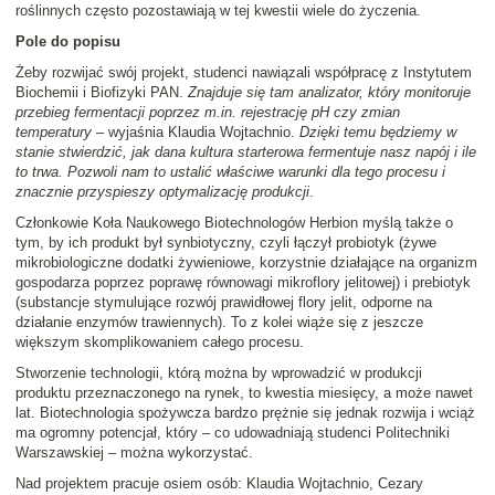
roślinnych często pozostawiają w tej kwestii wiele do życzenia.
Pole do popisu
Żeby rozwijać swój projekt, studenci nawiązali współpracę z Instytutem
Biochemii i Biofizyki PAN.
Znajduje się tam analizator, który monitoruje
przebieg fermentacji poprzez m.in. rejestrację pH czy zmian
temperatury
– wyjaśnia Klaudia Wojtachnio.
Dzięki temu będziemy w
stanie stwierdzić, jak dana kultura starterowa fermentuje nasz napój i ile
to trwa. Pozwoli nam to ustalić właściwe warunki dla tego procesu i
znacznie przyspieszy optymalizację produkcji
.
Członkowie Koła Naukowego Biotechnologów Herbion myślą także o
tym, by ich produkt był synbiotyczny, czyli łączył probiotyk (żywe
mikrobiologiczne dodatki żywieniowe, korzystnie działające na organizm
gospodarza poprzez poprawę równowagi mikroflory jelitowej) i prebiotyk
(substancje stymulujące rozwój prawidłowej flory jelit, odporne na
działanie enzymów trawiennych). To z kolei wiąże się z jeszcze
większym skomplikowaniem całego procesu.
Stworzenie technologii, którą można by wprowadzić w produkcji
produktu przeznaczonego na rynek, to kwestia miesięcy, a może nawet
lat. Biotechnologia spożywcza bardzo prężnie się jednak rozwija i wciąż
ma ogromny potencjał, który – co udowadniają studenci Politechniki
Warszawskiej – można wykorzystać.
Nad projektem pracuje osiem osób: Klaudia Wojtachnio, Cezary