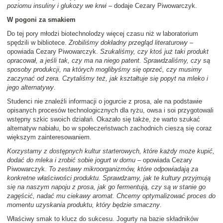
poziomu insuliny i glukozy we krwi
– dodaje Cezary Piwowarczyk.
W pogoni za smakiem
Do tej pory młodzi biotechnolodzy więcej czasu niż w laboratorium
spędzili w bibliotece.
Zrobiliśmy dokładny przegląd literaturowy
–
opowiada Cezary Piwowarczyk.
Szukaliśmy, czy ktoś już taki produkt
opracował, a jeśli tak, czy ma na niego patent. Sprawdzaliśmy, czy są
sposoby produkcji, na których moglibyśmy się oprzeć, czy musimy
zaczynać od zera. Czytaliśmy też, jak kształtuje się popyt na mleko i
jego alternatywy
.
Studenci nie znaleźli informacji o jogurcie z prosa, ale na podstawie
opisanych procesów technologicznych dla ryżu, owsa i soi przygotowali
wstępny szkic swoich działań. Okazało się także, że warto szukać
alternatyw nabiału, bo w społeczeństwach zachodnich cieszą się coraz
większym zainteresowaniem.
Korzystamy z dostępnych kultur starterowych, które każdy może kupić,
dodać do mleka i zrobić sobie jogurt w domu
– opowiada Cezary
Piwowarczyk.
To zestawy mikroorganizmów, które odpowiadają za
konkretne właściwości produktu. Sprawdzamy, jak te kultury przyjmują
się na naszym napoju z prosa, jak go fermentują, czy są w stanie go
zagęścić, nadać mu ciekawy aromat. Chcemy optymalizować proces do
momentu uzyskania produktu, który będzie smaczny
.
Właściwy smak to klucz do sukcesu. Jogurty na bazie składników