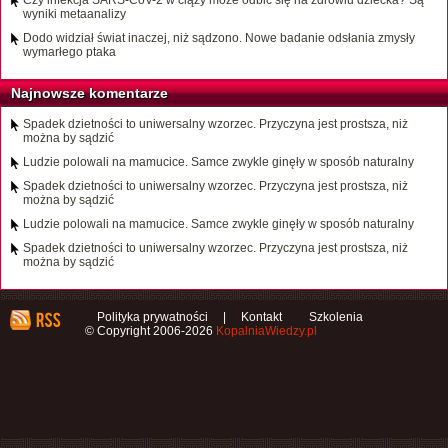
Czy infekcja SARS-CoV-2 w ciąży może odbić się na zdrowiu dziecka? Są
wyniki metaanalizy
Dodo widział świat inaczej, niż sądzono. Nowe badanie odsłania zmysły
wymarłego ptaka
Najnowsze komentarze
Spadek dzietności to uniwersalny wzorzec. Przyczyna jest prostsza, niż
można by sądzić
Ludzie polowali na mamucice. Samce zwykle ginęły w sposób naturalny
Spadek dzietności to uniwersalny wzorzec. Przyczyna jest prostsza, niż
można by sądzić
Ludzie polowali na mamucice. Samce zwykle ginęły w sposób naturalny
Spadek dzietności to uniwersalny wzorzec. Przyczyna jest prostsza, niż
można by sądzić
Polityka prywatności
|
Kontakt
Szkolenia
© Copyright 2006-2026
KopalniaWiedzy.pl