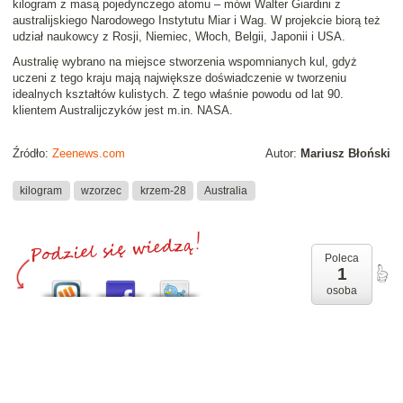
kilogram z masą pojedynczego atomu
– mówi Walter Giardini z
australijskiego Narodowego Instytutu Miar i Wag. W projekcie biorą też
udział naukowcy z Rosji, Niemiec, Włoch, Belgii, Japonii i USA.
Australię wybrano na miejsce stworzenia wspomnianych kul, gdyż
uczeni z tego kraju mają największe doświadczenie w tworzeniu
idealnych kształtów kulistych. Z tego właśnie powodu od lat 90.
klientem Australijczyków jest m.in. NASA.
Źródło:
Zeenews.com
Autor:
Mariusz Błoński
kilogram
wzorzec
krzem-28
Australia
Poleca
1
osoba