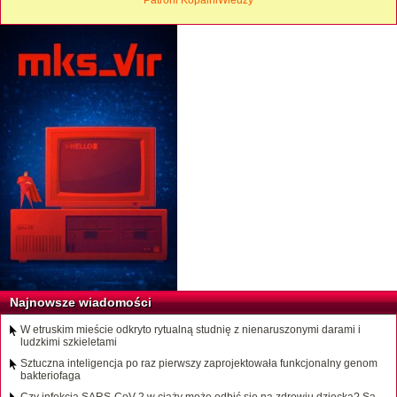
Patroni KopalniWiedzy
Najnowsze wiadomości
W etruskim mieście odkryto rytualną studnię z nienaruszonymi darami i
ludzkimi szkieletami
Sztuczna inteligencja po raz pierwszy zaprojektowała funkcjonalny genom
bakteriofaga