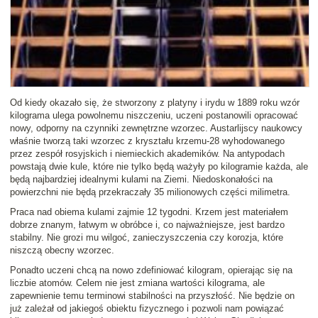
Od kiedy okazało się, że stworzony z platyny i irydu w 1889 roku wzór
kilograma ulega powolnemu niszczeniu, uczeni postanowili opracować
nowy, odporny na czynniki zewnętrzne wzorzec. Austarlijscy naukowcy
właśnie
tworzą taki wzorzec z kryształu krzemu-28
wyhodowanego
przez zespół rosyjskich i niemieckich akademików. Na antypodach
powstają dwie kule, które nie tylko będą ważyły po kilogramie każda, ale
będą najbardziej idealnymi kulami na Ziemi. Niedoskonałości na
powierzchni nie będą przekraczały 35 milionowych części milimetra.
Praca nad obiema kulami zajmie 12 tygodni. Krzem jest materiałem
dobrze znanym, łatwym w obróbce i, co najważniejsze, jest bardzo
stabilny. Nie grozi mu wilgoć, zanieczyszczenia czy korozja, które
niszczą obecny wzorzec.
Ponadto uczeni chcą na nowo zdefiniować kilogram, opierając się na
liczbie atomów.
Celem nie jest zmiana wartości kilograma, ale
zapewnienie temu terminowi stabilności na przyszłość. Nie będzie on
już zależał od jakiegoś obiektu fizycznego i pozwoli nam powiązać