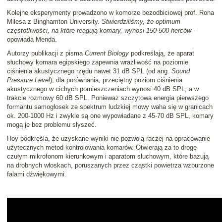
Kolejne eksperymenty prowadzono w komorze bezodbiciowej prof. Rona
Milesa z Binghamton University.
Stwierdziliśmy, że optimum
częstotliwości, na które reagują komary, wynosi 150-500 herców
-
opowiada Menda.
Autorzy publikacji z pisma
Current Biology
podkreślają, że aparat
słuchowy komara egipskiego zapewnia wrażliwość na poziomie
ciśnienia akustycznego rzędu nawet 31 dB SPL (od ang.
Sound
Pressure Level
); dla porównania, przeciętny poziom ciśnienia
akustycznego w cichych pomieszczeniach wynosi 40 dB SPL, a w
trakcie rozmowy 60 dB SPL. Ponieważ szczytowa energia pierwszego
formantu samogłosek ze spektrum ludzkiej mowy waha się w granicach
ok. 200-1000 Hz i zwykle są one wypowiadane z 45-70 dB SPL, komary
mogą je bez problemu słyszeć.
Hoy podkreśla, że uzyskane wyniki nie pozwolą raczej na opracowanie
użytecznych metod kontrolowania komarów. Otwierają za to drogę
czułym mikrofonom kierunkowym i aparatom słuchowym, które bazują
na drobnych włoskach, poruszanych przez cząstki powietrza wzburzone
falami dźwiękowymi.