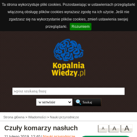
Ta strona wykorzystuje pliki cookies. Pozostawiając w ustawieniach przeglądarki
włączoną obsługę plików cookies wyrażasz zgodę na ich użycie. Jeśli nie
zgadzasz się na wykorzystanie plików cookies, zmień ustawienia swojej
przeglądarki.
Rozumiem
Strona główna
>
Wiadomości
>
Nauki przyrodnicze
Czuły komarzy nasłuch
A
A
A
11 lutego 2019, 12:40
|
Nauki przyrodnicze