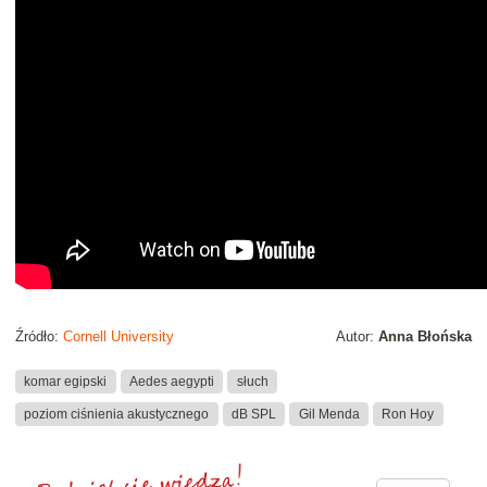
Źródło:
Cornell University
Autor:
Anna Błońska
komar egipski
Aedes aegypti
słuch
poziom ciśnienia akustycznego
dB SPL
Gil Menda
Ron Hoy