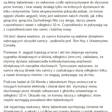
są błony bębenkowe i że owłosione czułki wykorzystywane do słyszenia
przez komary i inne owady działają tylko na krótszych dystansach do
kilku centymetrów. Seria eksperymentów pokazała jednak, że komar
egipski (
Aedes aegypti
), który jest wektorem takich chorób, jak żółta
gorączka, gorączka Zachodniego Nilu czy denga, słyszy pewne
częstotliwości nawet z odległości 10 m. Częstotliwości te pokrywają się
z częstotliwościami lotu samic i ludzkiej mowy.
Od dość dawna wiadomo, że samce komarów są wabione dźwiękiem
uderzających skrzydeł samicy
- podkreśla prof. Ron Hoy z Uniwersytetu
Cornella.
Ponieważ
A. aegypti
kopulują w locie i akt ten obejmuje wymianę
sygnałów dźwiękowych w bliskiej odległości (mm-cm), zakładano, że
intymny dystans odzwierciedla krótkodystansową wrażliwość
dźwiękową ich narządów słuchowych. Tymczasem wykazano, że
samce słyszą dźwięk lotu samicy z zaskakująco dużej odległości kilku,
a nawet dziesięciu metrów i że reagują, podrywając się do lotu.
Podczas badań dr Gil Menda z laboratorium Hoya umieszczał w
mózgach komarów elektrodę i zbierał dane dot. stymulacji nerwu
słuchowego przez dźwięki odtwarzane z głośnika ustawionego w
odległości 10 m. Okazało się, że komary słyszą z odległości, które
zwykle wymagają posiadania błon bębenkowych.
Jak wyjaśniają naukowcy, błony bębenkowe wychwytują ciśnienie fal
dźwiękowych, a włoski z czułków wyczuwają drgania cząstek powietrza.