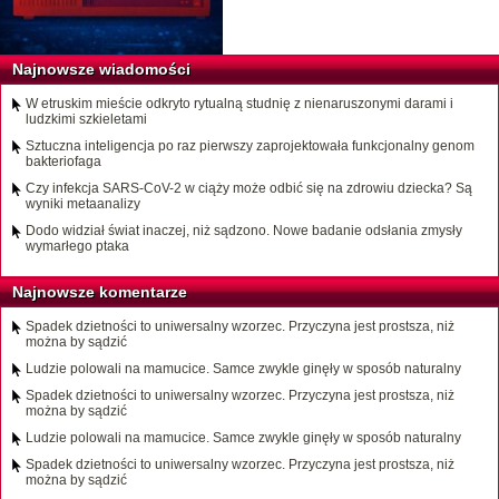
Najnowsze wiadomości
W etruskim mieście odkryto rytualną studnię z nienaruszonymi darami i
ludzkimi szkieletami
Sztuczna inteligencja po raz pierwszy zaprojektowała funkcjonalny genom
bakteriofaga
Czy infekcja SARS-CoV-2 w ciąży może odbić się na zdrowiu dziecka? Są
wyniki metaanalizy
Dodo widział świat inaczej, niż sądzono. Nowe badanie odsłania zmysły
wymarłego ptaka
Najnowsze komentarze
Spadek dzietności to uniwersalny wzorzec. Przyczyna jest prostsza, niż
można by sądzić
Ludzie polowali na mamucice. Samce zwykle ginęły w sposób naturalny
Spadek dzietności to uniwersalny wzorzec. Przyczyna jest prostsza, niż
można by sądzić
Ludzie polowali na mamucice. Samce zwykle ginęły w sposób naturalny
Spadek dzietności to uniwersalny wzorzec. Przyczyna jest prostsza, niż
można by sądzić