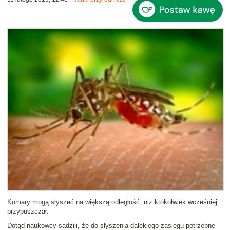
Komary mogą słyszeć na większą odległość, niż ktokolwiek wcześniej
przypuszczał.
Dotąd naukowcy sądzili, że do słyszenia dalekiego zasięgu potrzebne