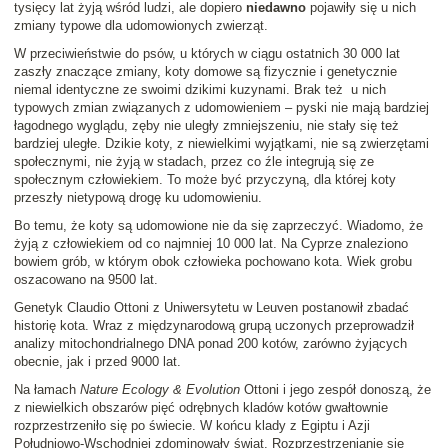
tysięcy lat żyją wśród ludzi, ale dopiero
niedawno
pojawiły się u nich
zmiany typowe dla udomowionych zwierząt.
W przeciwieństwie do psów, u których w ciągu ostatnich 30 000 lat
zaszły znaczące zmiany, koty domowe są fizycznie i genetycznie
niemal identyczne ze swoimi dzikimi kuzynami. Brak też u nich
typowych zmian związanych z udomowieniem – pyski nie mają bardziej
łagodnego wyglądu, zęby nie uległy zmniejszeniu, nie stały się też
bardziej uległe. Dzikie koty, z niewielkimi wyjątkami, nie są zwierzętami
społecznymi, nie żyją w stadach, przez co źle integrują się ze
społecznym człowiekiem. To może być przyczyną, dla której koty
przeszły nietypową drogę ku udomowieniu.
Bo temu, że koty są udomowione nie da się zaprzeczyć. Wiadomo, że
żyją z człowiekiem od co najmniej 10 000 lat. Na Cyprze znaleziono
bowiem grób, w którym obok człowieka pochowano kota. Wiek grobu
oszacowano na 9500 lat.
Genetyk Claudio Ottoni z Uniwersytetu w Leuven postanowił zbadać
historię kota. Wraz z międzynarodową grupą uczonych przeprowadził
analizy mitochondrialnego DNA ponad 200 kotów, zarówno żyjących
obecnie, jak i przed 9000 lat.
Na łamach
Nature Ecology & Evolution
Ottoni i jego zespół donoszą, że
z niewielkich obszarów pięć odrębnych kladów kotów gwałtownie
rozprzestrzeniło się po świecie. W końcu klady z Egiptu i Azji
Południowo-Wschodniej zdominowały świat. Rozprzestrzenianie się