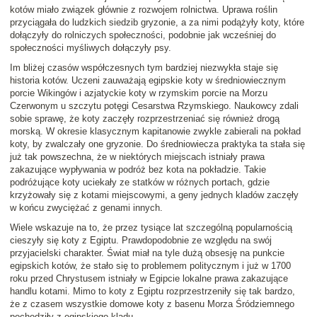
kotów miało związek głównie z rozwojem rolnictwa. Uprawa roślin
przyciągała do ludzkich siedzib gryzonie, a za nimi podążyły koty, które
dołączyły do rolniczych społeczności, podobnie jak wcześniej do
społeczności myśliwych dołączyły psy.
Im bliżej czasów współczesnych tym bardziej niezwykła staje się
historia kotów. Uczeni zauważają egipskie koty w średniowiecznym
porcie Wikingów i azjatyckie koty w rzymskim porcie na Morzu
Czerwonym u szczytu potęgi Cesarstwa Rzymskiego. Naukowcy zdali
sobie sprawę, że koty zaczęły rozprzestrzeniać się również drogą
morską. W okresie klasycznym kapitanowie zwykle zabierali na pokład
koty, by zwalczały one gryzonie. Do średniowiecza praktyka ta stała się
już tak powszechna, że w niektórych miejscach istniały prawa
zakazujące wypływania w podróż bez kota na pokładzie. Takie
podróżujące koty uciekały ze statków w różnych portach, gdzie
krzyżowały się z kotami miejscowymi, a geny jednych kladów zaczęły
w końcu zwyciężać z genami innych.
Wiele wskazuje na to, że przez tysiące lat szczególną popularnością
cieszyły się koty z Egiptu. Prawdopodobnie ze względu na swój
przyjacielski charakter. Świat miał na tyle dużą obsesję na punkcie
egipskich kotów, że stało się to problemem politycznym i już w 1700
roku przed Chrystusem istniały w Egipcie lokalne prawa zakazujące
handlu kotami. Mimo to koty z Egiptu rozprzestrzeniły się tak bardzo,
że z czasem wszystkie domowe koty z basenu Morza Śródziemnego
pochodziły z egipskiego kladu.