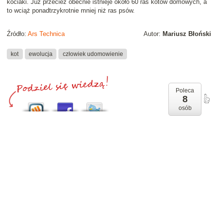
kociaki. Już przecież obecnie istnieje około 60 ras kotów domowych, a
to wciąż ponadtrzykrotnie mniej niż ras psów.
Źródło:
Ars Technica
Autor:
Mariusz Błoński
kot
ewolucja
człowiek udomowienie
Poleca
8
osób