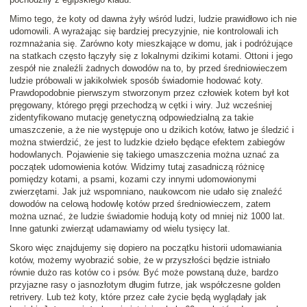
Mimo tego, że koty od dawna żyły wśród ludzi, ludzie prawidłowo ich nie
udomowili. A wyrażając się bardziej precyzyjnie, nie kontrolowali ich
rozmnażania się. Zarówno koty mieszkające w domu, jak i podróżujące
na statkach często łączyły się z lokalnymi dzikimi kotami. Ottoni i jego
zespół nie znaleźli żadnych dowodów na to, by przed średniowieczem
ludzie próbowali w jakikolwiek sposób świadomie hodować koty.
Prawdopodobnie pierwszym stworzonym przez człowiek kotem był kot
pręgowany, którego pręgi przechodzą w cętki i wiry. Już wcześniej
zidentyfikowano mutację genetyczną odpowiedzialną za takie
umaszczenie, a że nie występuje ono u dzikich kotów, łatwo je śledzić i
można stwierdzić, że jest to ludzkie dzieło będące efektem zabiegów
hodowlanych. Pojawienie się takiego umaszczenia można uznać za
początek udomowienia kotów. Widzimy tutaj zasadniczą różnicę
pomiędzy kotami, a psami, kozami czy innymi udomowionymi
zwierzętami. Jak już wspomniano, naukowcom nie udało się znaleźć
dowodów na celową hodowlę kotów przed średniowieczem, zatem
można uznać, że ludzie świadomie hodują koty od mniej niż 1000 lat.
Inne gatunki zwierząt udamawiamy od wielu tysięcy lat.
Skoro więc znajdujemy się dopiero na początku historii udomawiania
kotów, możemy wyobrazić sobie, że w przyszłości będzie istniało
równie dużo ras kotów co i psów. Być może powstaną duże, bardzo
przyjazne rasy o jasnozłotym długim futrze, jak współczesne golden
retrivery. Lub też koty, które przez całe życie będą wyglądały jak