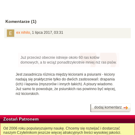
Komentarze (1)
ex nihilo
,
1 lipca 2017, 03:31
Już przecież obecnie istnieje około 60 ras kotów
domowych, a to wciąż ponadtrzykrotnie mniej niż ras psów.
Jest zasadnicza różnica między kiciorami a psiurami - kiciory
nadają się praktycznie tylko do dwóch zastosowań: drapania
(ich) i łapania (myszorów i innych takich). A pisury wiadomo.
Już samo to powoduje, że psiurskich ras powinno być więcej,
niż kiciorskich.
dodaj komentarz
Zostań Patronem
Od 2006 roku popularyzujemy naukę. Chcemy się rozwijać i dostarczać
naszym Czytelnikom jeszcze więcej atrakcyjnych treści wysokiej jakości.