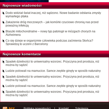
Najnowsze wiadomości
Dodo widział świat inaczej, niż sądzono. Nowe badanie odsłania zmysły
wymarłego ptaka
Zakażenie dróg moczowych – jak komórki czuciowe chronią nas przed
poważną infekcją
Blaszki mitochondrialne – nowy typ patologii w mózgach chorych na
Alzheimera
Co się dzieje w organizmie człowieka podczas zaćmienia Słońca?
Sprawdzą to uczeni z Barcelony
Najnowsze komentarze
Spadek dzietności to uniwersalny wzorzec. Przyczyna jest prostsza, niż
można by sądzić
Ludzie polowali na mamucice. Samce zwykle ginęły w sposób naturalny
Spadek dzietności to uniwersalny wzorzec. Przyczyna jest prostsza, niż
można by sądzić
Ludzie polowali na mamucice. Samce zwykle ginęły w sposób naturalny
Spadek dzietności to uniwersalny wzorzec. Przyczyna jest prostsza, niż
można by sądzić
Polityka prywatności
|
Kontakt
Szkolenia