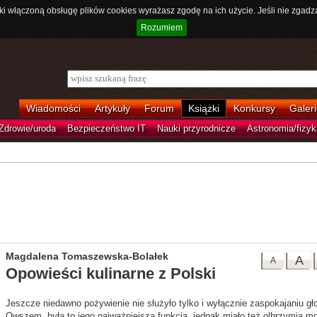
ki włączoną obsługę plików cookies wyrażasz zgodę na ich użycie. Jeśli nie zgadz
Rozumiem
Wiadomości
Artykuły
Forum
Książki
Konkursy
Galeri
Zdrowie/uroda
Bezpieczeństwo IT
Nauki przyrodnicze
Astronomia/fizyk
Magdalena Tomaszewska-Bolałek
A
A
Opowieści kulinarne z Polski
Jeszcze niedawno pożywienie nie służyło tylko i wyłącznie zaspokajaniu gł
Owszem, była to jego najważniejsza funkcja, jednak miało też olbrzymią m