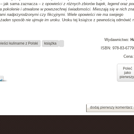
ż – jak sama zaznacza – z
opowieści z różnych zbiorów bajek, legend oraz po
a pokolenie i utrwalone w powszechnej świadomości. Mieszają się w nich zn
kami nadprzyrodzonymi czy fikcyjnymi. Wiele opowieści nie ma swojego
 żaden sposób nie ujmuje im uroku
. Uroku tej książce z pewnością odmówić n
Wydawnictwo:
H
eści kulinarne z Polski
książka
ISBN: 978-83-6779
Cena:
Poleć
jako
pierwszy
dodaj pierwszy komentarz 