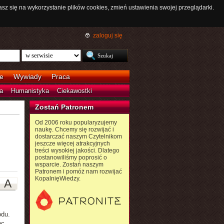
asz się na wykorzystanie plików cookies, zmień ustawienia swojej przeglądarki.
zaloguj się
e
Wywiady
Praca
a
Humanistyka
Ciekawostki
Zostań Patronem
Od 2006 roku popularyzujemy
naukę. Chcemy się rozwijać i
dostarczać naszym Czytelnikom
jeszcze więcej atrakcyjnych
treści wysokiej jakości. Dlatego
postanowiliśmy poprosić o
wsparcie. Zostań naszym
Patronem i pomóż nam rozwijać
KopalnięWiedzy.
A
odu.
oc