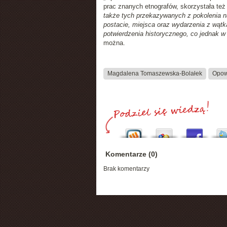
prac znanych etnografów, skorzystała te
także tych przekazywanych z pokolenia n
postacie, miejsca oraz wydarzenia z wąt
potwierdzenia historycznego, co jednak w
można.
Magdalena Tomaszewska-Bolałek
Opowi
Komentarze (0)
Brak komentarzy