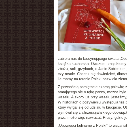
zabiera nas do fascynującego świata „Opowi
książka kucharska. Owszem, znajdziemy ta
zbożu, soli, grzybach, o Janie Sobieskim
czy rosole. Chcesz się dowiedzieć, dlac
ile mamy na terenie Polski nazw dla zie
Z pewnością pamiętacie czarną polewkę z
starającego się o rękę panny, można było
weselu. A skoro już przy weselu jesteśmy,
W historiach o pożywieniu występują też po
który wyłgał się od udziału w krucjacie. O
wymówił się z chrześcijańskiego obowiązku
piwo, może więc nawracać Prusy, gdzie jes
„Opowieści kulinarne z Polski” to wspania