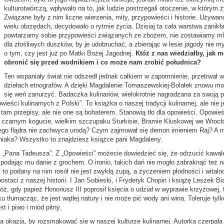
kulturotwórczą, wpływało na to, jak ludzie postrzegali otoczenie, w którym ży
Związane były z nim liczne wierzenia, mity, przypowieści i historie. Używan
wielu obrzędach, decydowało o rytmie życia. Dzisiaj ta cała warstwa zanikła
powtarzamy sobie przypowieści związanych ze zbożem, nie zostawiamy m
dla złośliwych duszków, by je udobruchać, a zbierając w lesie jagody nie m
o tym, czy jest już po Matki Bożej Jagodnej.
Któż z nas wiedziałby, jak 
obronić się przed wodnikiem i co może nam zrobić południca?
Ten wspaniały świat nie odszedł jednak całkiem w zapomnienie, przetrwał w
dziełach etnografów. A dzięki Magdalenie Tomaszewskiej-Bolałek znowu 
się weń zanurzyć. Badaczka kulinariów, wielokrotnie nagradzana za swoją p
eści kulinarnych z Polski”. To książka o naszej tradycji kulinarnej, ale nie j
m przepisy, ale nie one są bohaterem. Stanowią tło dla opowieści. Opowieś
, czarnym kogucie, wielkim szczupaku Sturkisie, Bramie Kluskowej we Wrocł
zego flądra nie zachwyca urodą? Czym zajmował się demon imieniem Raj? A 
mniaka? Wszystko to znajdziesz książce pani Magdaleny.
 „Pana Tadeusza”. Z „Opowieści” możecie dowiedzieć się, że odrzucić kawal
 podając mu danie z grochem. O ironio, takich dań nie mogło zabraknąć też n
 to podany na nim rosół nie jest zwykłą zupą, a życzeniem płodności i witaln
staci z naszej historii. I Jan Sobieski, i Fryderyk Chopin i książę Leszek Bia
tóż, gdy papież Honoriusz III poprosił księcia o udział w wyprawie krzyżowej, 
 tłumacząc, że jest wątłej natury i nie może pić wody ani wina. Toleruje tylk
t i piwo i miód pitny.
ła okazja, by rozsmakować się w naszej kulturze kulinarnej. Autorka czerpała