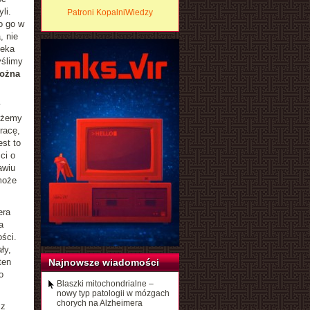
li.
Patroni KopalniWiedzy
o go w
, nie
leka
yślimy
można
możemy
racę,
est to
ci o
awiu
może
era
a
ości.
ły,
ten
Najnowsze wiadomości
o
Blaszki mitochondrialne –
nowy typ patologii w mózgach
chorych na Alzheimera
 z