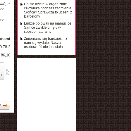
dań, a
Co się dzieje w organizmie
człowieka podczas zaćmienia
ane
Słońca? Sprawdzą to uczeni z
Barcelony
ie
Ludzie polowali na mamucice.
Samce zwykle ginęły w
sposób naturalny
anami
Zmieniamy się bardziej, niż
nam się wydaje. Nasza
9-78-2
osobowość nie jest stała
 86,10
 !
»