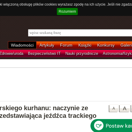
ki włączoną obsługę plików cookies wyrażasz zgodę na ich użycie. Jeśli nie zgadz
Rozumiem
Wiadomości
Artykuły
Forum
Książki
Konkursy
Galeri
Zdrowie/uroda
Bezpieczeństwo IT
Nauki przyrodnicze
Astronomia/fizyk
arskiego kurhanu: naczynie ze
A
A
przedstawiająca jeźdźca trackiego