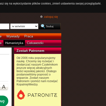
asz się na wykorzystanie plików cookies, zmień ustawienia swojej przeglądarki.
zaloguj się
e
Wywiady
Praca
a
Humanistyka
Ciekawostki
Zostań Patronem
Od 2006 roku popularyzujemy
naukę. Chcemy się rozwijać i
dostarczać naszym Czytelnikom
jeszcze więcej atrakcyjnych
treści wysokiej jakości. Dlatego
postanowiliśmy poprosić o
wsparcie. Zostań naszym
Patronem i pomóż nam rozwijać
KopalnięWiedzy.
A