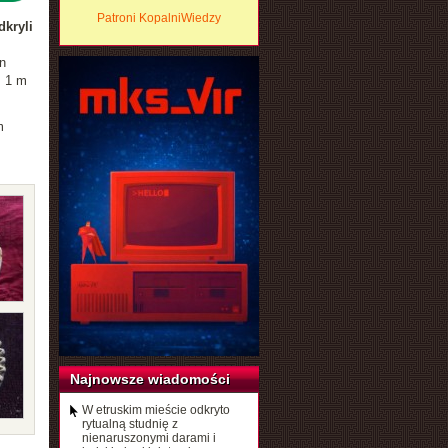
Patroni KopalniWiedzy
dkryli
n
. 1 m
m
Najnowsze wiadomości
W etruskim mieście odkryto
rytualną studnię z
nienaruszonymi darami i