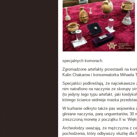
specjalnych komorach.
Zgromadzone artefakty przestawili na kon
Kalin Chakarow i konserwatorka Mihaela
Specjaliści podkreślają, że najciekawsze
nim natrafiono na naczynie ze skorupy stru
(to jedyny tego typu artefakt, jaki kiedyk
którego ściance widnieje maska przedstaw
W kurhanie odkryto także pas wojownika z
gliniane naczynia, parę unguentariów, 30 m
zniszczoną monetę z początku II w. Więk
Archeolodzy uważają, że mężczyzna z ce
pochodzenia, który odbywszy służbę dla R