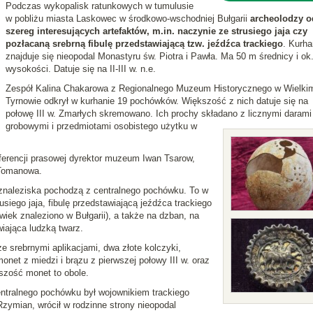
Podczas wykopalisk ratunkowych w tumulusie
w pobliżu miasta Laskowec w środkowo-wschodniej Bułgarii
archeolodzy o
szereg interesujących artefaktów, m.in. naczynie ze strusiego jaja czy
pozłacaną srebrną fibulę przedstawiającą tzw. jeźdźca trackiego
. Kurha
znajduje się nieopodal Monastyru św. Piotra i Pawła. Ma 50 m średnicy i ok
wysokości. Datuje się na II-III w. n.e.
Zespół Kalina Chakarowa z Regionalnego Muzeum Historycznego w Wielki
Tyrnowie odkrył w kurhanie 19 pochówków. Większość z nich datuje się na
połowę III w. Zmarłych skremowano. Ich prochy składano z licznymi darami
grobowymi i przedmiotami osobistego użytku w
ferencji prasowej dyrektor muzeum Iwan Tsarow,
 Tomanowa.
 znaleziska pochodzą z centralnego pochówku. To w
siego jaja, fibulę przedstawiającą jeźdźca trackiego
olwiek znaleziono w Bułgarii), a także na dzban, na
iająca ludzką twarz.
e srebrnymi aplikacjami, dwa złote kolczyki,
onet z miedzi i brązu z pierwszej połowy III w. oraz
szość monet to obole.
ntralnego pochówku był wojownikiem trackiego
zymian, wrócił w rodzinne strony nieopodal