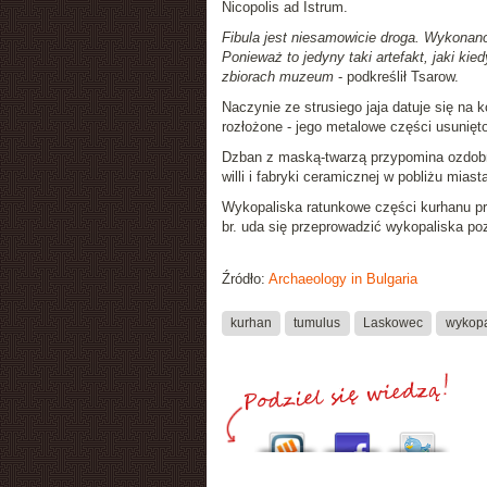
Nicopolis ad Istrum.
Fibula jest niesamowicie droga. Wykonano
Ponieważ to jedyny taki artefakt, jaki ki
zbiorach muzeum
- podkreślił Tsarow.
Naczynie ze strusiego jaja datuje się na 
rozłożone - jego metalowe części usunięt
Dzban z maską-twarzą przypomina ozdobne
willi i fabryki ceramicznej w pobliżu mia
Wykopaliska ratunkowe części kurhanu pro
br. uda się przeprowadzić wykopaliska po
Źródło:
Archaeology in Bulgaria
kurhan
tumulus
Laskowec
wykopa