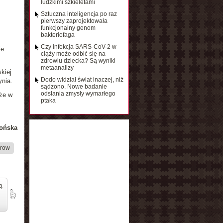
ludzkimi szkieletami
Sztuczna inteligencja po raz
pierwszy zaprojektowała
funkcjonalny genom
bakteriofaga
Czy infekcja SARS-CoV-2 w
ie
ciąży może odbić się na
zdrowiu dziecka? Są wyniki
metaanalizy
kiej
Dodo widział świat inaczej, niż
ynia.
sądzono. Nowe badanie
odsłania zmysły wymarłego
 że w
ptaka
ońska
arow
ą