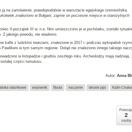
 ją na zamówienie, prawdopodobnie w warsztacie egejskiego rzemieślnika.
edykolwiek znaleziono w Bułgarii, zajmie on poczesne miejsce w starożytnych
koniec II-początek III w. n.e. Nim umieszczono je w pochówku, zostało rytualn
o. Z jakiego powodu, nie wiadomo.
 kafle z ludzkimi twarzami, znalezione w 2017 r. podczas wykopalisk rzyms
sta Pawlikeni w tym samym regionie. Dotąd nie znaleziono innego takiego nacz
wadzono w listopadzie i grudniu zeszłego roku. Archeolodzy mają nadzieję,
zostałej części tumulusu.
Autor:
Anna Bł
liska ratunkowe
wojownik
fibula
naczynie
strusie jajo
Kalin Chak
Polecaj
2
osoby