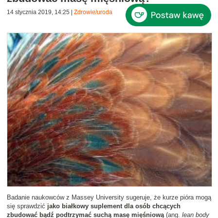
14 stycznia 2019, 14:25
|
Zdrowie/uroda
Badanie naukowców z Massey University sugeruje, że kurze pióra mogą
się sprawdzić
jako białkowy suplement dla osób chcących
zbudować bądź podtrzymać suchą masę mięśniową
(ang.
lean body