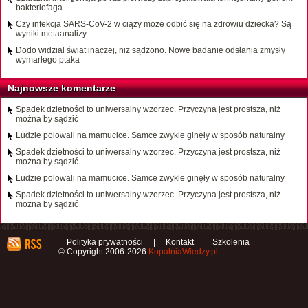
bakteriofaga
Czy infekcja SARS-CoV-2 w ciąży może odbić się na zdrowiu dziecka? Są
wyniki metaanalizy
Dodo widział świat inaczej, niż sądzono. Nowe badanie odsłania zmysły
wymarłego ptaka
Najnowsze komentarze
Spadek dzietności to uniwersalny wzorzec. Przyczyna jest prostsza, niż
można by sądzić
Ludzie polowali na mamucice. Samce zwykle ginęły w sposób naturalny
Spadek dzietności to uniwersalny wzorzec. Przyczyna jest prostsza, niż
można by sądzić
Ludzie polowali na mamucice. Samce zwykle ginęły w sposób naturalny
Spadek dzietności to uniwersalny wzorzec. Przyczyna jest prostsza, niż
można by sądzić
Polityka prywatności
|
Kontakt
Szkolenia
© Copyright 2006-2026
KopalniaWiedzy.pl