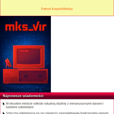
Patroni KopalniWiedzy
Najnowsze wiadomości
W etruskim mieście odkryto rytualną studnię z nienaruszonymi darami i
ludzkimi szkieletami
Sztuczna inteligencja po raz pierwszy zaprojektowała funkcjonalny genom