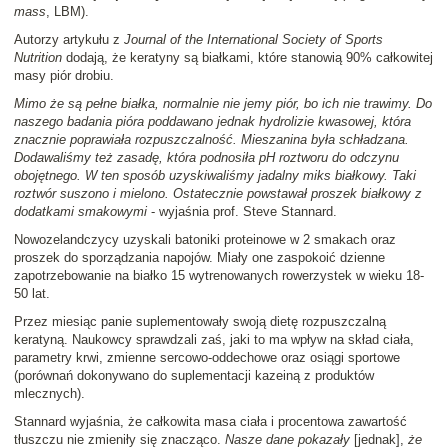
mass
, LBM).
Autorzy artykułu z
Journal of the International Society of Sports
Nutrition
dodają, że keratyny są białkami, które stanowią 90% całkowitej
masy piór drobiu.
Mimo że są pełne białka, normalnie nie jemy piór, bo ich nie trawimy. Do
naszego badania pióra poddawano jednak hydrolizie kwasowej, która
znacznie poprawiała rozpuszczalność. Mieszanina była schładzana.
Dodawaliśmy też zasadę, która podnosiła pH roztworu do odczynu
obojętnego. W ten sposób uzyskiwaliśmy jadalny miks białkowy. Taki
roztwór suszono i mielono. Ostatecznie powstawał proszek białkowy z
dodatkami smakowymi
- wyjaśnia prof. Steve Stannard.
Nowozelandczycy uzyskali batoniki proteinowe w 2 smakach oraz
proszek do sporządzania napojów. Miały one zaspokoić dzienne
zapotrzebowanie na białko 15 wytrenowanych rowerzystek w wieku 18-
50 lat.
Przez miesiąc panie suplementowały swoją dietę rozpuszczalną
keratyną. Naukowcy sprawdzali zaś, jaki to ma wpływ na skład ciała,
parametry krwi, zmienne sercowo-oddechowe oraz osiągi sportowe
(porównań dokonywano do suplementacji kazeiną z produktów
mlecznych).
Stannard wyjaśnia, że całkowita masa ciała i procentowa zawartość
tłuszczu nie zmieniły się znacząco.
Nasze dane pokazały
[jednak],
że