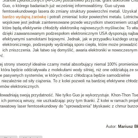
Stanów Zjednoczonych (AFOSR) postanowiło przyznać grant doktorowi Chu
Guo, o którego badaniach już wcześniej informowaliśmy. Guo używa
femtosekundowego lasera do zmiany struktury powierzchni metali. Uzyskał 
bardzo wydajną żarówkę
i potrafi zmieniać kolor powierzhni metalu. Lotnict
wojskowe jest jednak zainteresowane przede wszystkim stworzeniem urząd
które będą efektywnie chłodziły elektronikę najnowszych myśliwców. To wła
dzięki zaawansowanym podzespołom elektronicznym USA dysponują najbar
efektywnymi samolotami bojowymi. Jednak, jak w przypadku każdego urzą
elektronicznego, podzespoły wydzielają sporo ciepła, które może prowadzić
ich zniszczenia. Jak łatwo się domyślić, awaria elektroniki w nowoczesnym
yć.
ej strony stworzył idealnie czarny metal absorbujący niemal 100% promienio
, która będzie oddziaływała z molekułami wody silniej, niż one oddziałują ze s
nie pasywnych systemów, w których ciecz chłodząca będzie samodzielnie
iezależnie od siły ciążenia. To z kolei pozwoli na bardziej efektywne chłodz
temów elektronicznych.
owadniają swoją przydatność. Nie tylko Guo je wykorzystuje. Khon-Thon Tse
za ich pomocą wirusy, nie uszkadzając przy tym tkanki. Z kolei w ramach proje
erawatowy laser femtosekundowy do "sprowadzenia" błyskawic z chmur burz
Autor:
Mariusz B