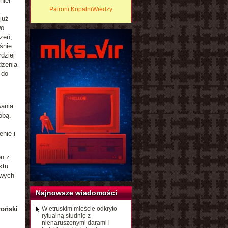
nlei
Patroni KopalniWiedzy
już
wo
zeń,
śnie
dziej
dzenia
 do
wania
obą.
enie i
n z
ktu
owych
Najnowsze wiadomości
łoński
W etruskim mieście odkryto
rytualną studnię z
nienaruszonymi darami i