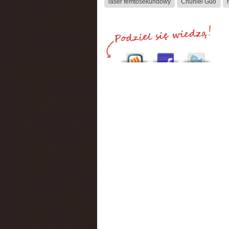
laser femtosekundowy
Chunlei Guo