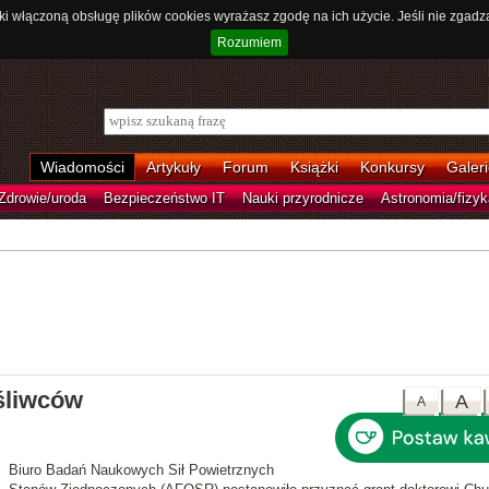
ki włączoną obsługę plików cookies wyrażasz zgodę na ich użycie. Jeśli nie zgadz
Rozumiem
Wiadomości
Artykuły
Forum
Książki
Konkursy
Galeri
Zdrowie/uroda
Bezpieczeństwo IT
Nauki przyrodnicze
Astronomia/fizyk
śliwców
A
A
Biuro Badań Naukowych Sił Powietrznych