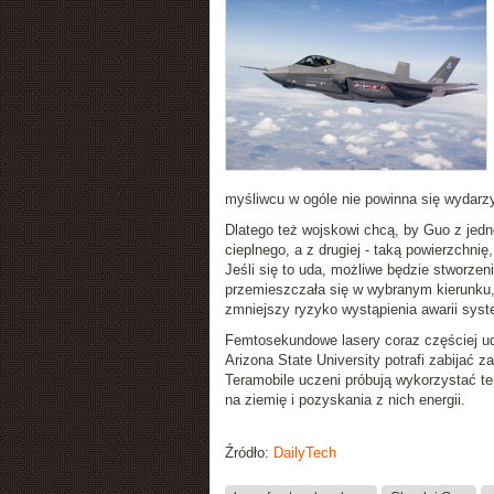
myśliwcu w ogóle nie powinna się wydarz
Dlatego też wojskowi chcą, by Guo z jedn
cieplnego, a z drugiej - taką powierzchnię
Jeśli się to uda, możliwe będzie stworze
przemieszczała się w wybranym kierunku, n
zmniejszy ryzyko wystąpienia awarii sys
Femtosekundowe lasery coraz częściej ud
Arizona State University potrafi zabijać 
Teramobile uczeni próbują wykorzystać t
na ziemię i pozyskania z nich energii.
Źródło:
DailyTech