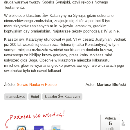
drugą warstwę tworzy Kodeks Synajski, czyli rękopis Nowego
Testamentu.
W bibliotece klasztoru Św. Katarzyny na Synaju, gdzie dokonano
nieoczekiwanego znaleziska, znajduje się zbiór w postaci 6 tys.
manuskryptów zapisanych m.in. w języku arabskim, greckim,
koptyjskim czy ormiańskim. Najstarsze teksty pochodzą z IV w. n.e.
Klasztor św. Katarzyny ufundował w poł. VI w. cesarz Justynian. Jednak
już 200 lat wcześniej cesarzowa Helena (matka Konstantyna) w tym
samym miejscu rozkazała wznieść sanktuarium dookoła krzewu,
uważanego za biblijny krzew gorejący, przez który Mojżesz miał
usłyszeć głos Boga. Obecnie w klasztorze mieszka kilkunastu
mnichów, głównie wyznania grecko prawosławnego, ale w czasach jego
świetności było ich nawet kilkuset.
Źródło:
Serwis Nauka w Polsce
Autor:
Mariusz Błoński
manuskrypt
Egipt
klasztor Św. Katarzyny
Poleca
5
osób