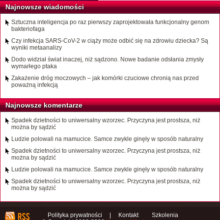
Najnowsze wiadomości
Sztuczna inteligencja po raz pierwszy zaprojektowała funkcjonalny genom
bakteriofaga
Czy infekcja SARS-CoV-2 w ciąży może odbić się na zdrowiu dziecka? Są
wyniki metaanalizy
Dodo widział świat inaczej, niż sądzono. Nowe badanie odsłania zmysły
wymarłego ptaka
Zakażenie dróg moczowych – jak komórki czuciowe chronią nas przed
poważną infekcją
Najnowsze komentarze
Spadek dzietności to uniwersalny wzorzec. Przyczyna jest prostsza, niż
można by sądzić
Ludzie polowali na mamucice. Samce zwykle ginęły w sposób naturalny
Spadek dzietności to uniwersalny wzorzec. Przyczyna jest prostsza, niż
można by sądzić
Ludzie polowali na mamucice. Samce zwykle ginęły w sposób naturalny
Spadek dzietności to uniwersalny wzorzec. Przyczyna jest prostsza, niż
można by sądzić
Polityka prywatności
|
Kontakt
Szkolenia