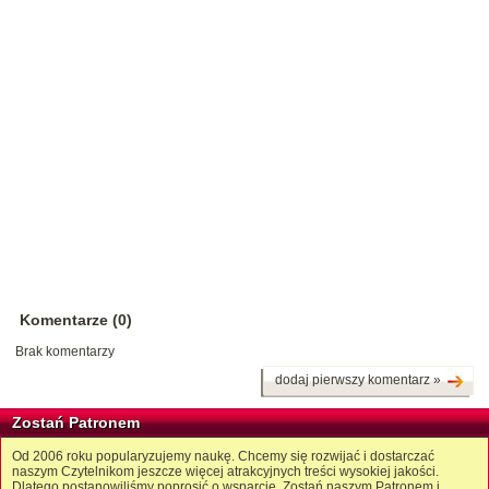
Komentarze (0)
Brak komentarzy
dodaj pierwszy komentarz »
Zostań Patronem
Od 2006 roku popularyzujemy naukę. Chcemy się rozwijać i dostarczać
naszym Czytelnikom jeszcze więcej atrakcyjnych treści wysokiej jakości.
Dlatego postanowiliśmy poprosić o wsparcie. Zostań naszym Patronem i