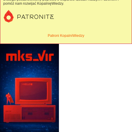
pomóż nam rozwijać KopalnięWiedzy.
Patroni KopalniWiedzy