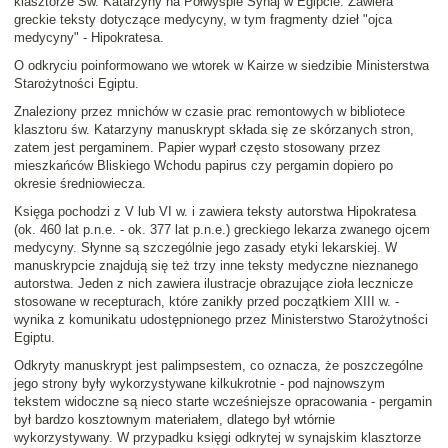
klasztorze Św. Katarzyny na Półwyspie Synaj w Egipcie. Zawiera
greckie teksty dotyczące medycyny, w tym fragmenty dzieł "ojca
medycyny" - Hipokratesa.
O odkryciu poinformowano we wtorek w Kairze w siedzibie Ministerstwa
Starożytności Egiptu.
Znaleziony przez mnichów w czasie prac remontowych w bibliotece
klasztoru św. Katarzyny manuskrypt składa się ze skórzanych stron,
zatem jest pergaminem. Papier wyparł często stosowany przez
mieszkańców Bliskiego Wchodu papirus czy pergamin dopiero po
okresie średniowiecza.
Księga pochodzi z V lub VI w. i zawiera teksty autorstwa Hipokratesa
(ok. 460 lat p.n.e. - ok. 377 lat p.n.e.) greckiego lekarza zwanego ojcem
medycyny. Słynne są szczególnie jego zasady etyki lekarskiej. W
manuskrypcie znajdują się też trzy inne teksty medyczne nieznanego
autorstwa. Jeden z nich zawiera ilustracje obrazujące zioła lecznicze
stosowane w recepturach, które zanikły przed początkiem XIII w. -
wynika z komunikatu udostępnionego przez Ministerstwo Starożytności
Egiptu.
Odkryty manuskrypt jest palimpsestem, co oznacza, że poszczególne
jego strony były wykorzystywane kilkukrotnie - pod najnowszym
tekstem widoczne są nieco starte wcześniejsze opracowania - pergamin
był bardzo kosztownym materiałem, dlatego był wtórnie
wykorzystywany. W przypadku księgi odkrytej w synajskim klasztorze