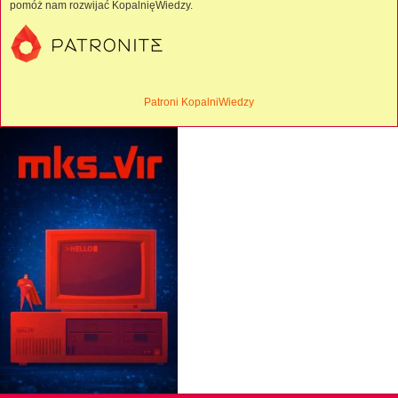
pomóż nam rozwijać KopalnięWiedzy.
Patroni KopalniWiedzy