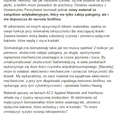
ubytków. Niestety, tak jak naturalne szkliwo, są one podatne na wzrost
płytki, a biofilm może prowadzić do próchnicy. Ostatnio naukowcy z
Uniwersytetu Pensylwanii testowali jednak
nowy materiał ze
związkiem antybakteryjnym, który nie tylko zabija patogeny, ale i
nie dopuszcza do wzrostu biofilmu
.
W odróżnieniu od innych wysyconych lekiem materiałów, spełnia on
swoje funkcje przy minimalnej toksyczności dla otaczającej tkanki.
Zawiera bowiem niską dawkę substancji czynnej i uśmierca wyłącznie
bakterie, które wejdą z nią w kontakt.
Stomatologiczne biomateriały takie jak ten muszą spełniać 2 funkcje: po
pierwsze, skutecznie zabijać patogeny, po drugie, wytrzymywać
naprężenia mechaniczne powstające w czasie gryzienia i żucia. By
zmaksymalizować skuteczność bakteriobójczą, w wielu produktach
wykorzystuje się duże ilości czynnika antydrobnoustrojowego.
[Niestety]
może to osłabiać właściwości mechaniczne i oznaczać toksyczność dla
tkanek. My wykazaliśmy, że nasz materiał ma wyjątkowe właściwości
mechaniczne, a przy tym długotrwale zapobiega tworzeniu biofilmu, nie
wykazując przy tym cytotoksyczności
- opowiada Geelsu Hwang.
Materiał opisany na łamach
ACS Applied Materials and Interfaces
składa się z żywicy wysyconej imidazolem. W odróżnieniu od
tradycyjnych biomateriałów, które wolno uwalniają lek, uśmierca
wyłącznie bakterie, które wchodzą z nim w kontakt. "To może
zmniejszyć ryzyko rozwoju lekooporności".