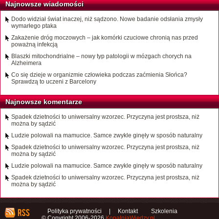
Najnowsze wiadomości
Dodo widział świat inaczej, niż sądzono. Nowe badanie odsłania zmysły
wymarłego ptaka
Zakażenie dróg moczowych – jak komórki czuciowe chronią nas przed
poważną infekcją
Blaszki mitochondrialne – nowy typ patologii w mózgach chorych na
Alzheimera
Co się dzieje w organizmie człowieka podczas zaćmienia Słońca?
Sprawdzą to uczeni z Barcelony
Najnowsze komentarze
Spadek dzietności to uniwersalny wzorzec. Przyczyna jest prostsza, niż
można by sądzić
Ludzie polowali na mamucice. Samce zwykle ginęły w sposób naturalny
Spadek dzietności to uniwersalny wzorzec. Przyczyna jest prostsza, niż
można by sądzić
Ludzie polowali na mamucice. Samce zwykle ginęły w sposób naturalny
Spadek dzietności to uniwersalny wzorzec. Przyczyna jest prostsza, niż
można by sądzić
Polityka prywatności
|
Kontakt
Szkolenia
© Copyright 2006-2026
KopalniaWiedzy.pl