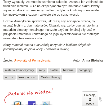
Testy wykazały, że materiał uśmierca bakterie i zaburza ich zdolność do
tworzenia biofilmu. O ile na eksperymentalnym materiale akumulowały
się minimalne ilości macierzy biofilmu, o tyle na kontrolnym materiale
kompozytowym z czasem zbierało się go coraz więcej.
Później Amerykanie sprawdzali, jak dużej siły ścinającej trzeba, by
usunąć biofilm z obu materiałów. Okazało się, że by usunąć biofilm z
materiału eksperymentalnego, należało użyć minimalnej siły, zaś w
przypadku materiału kontrolnego do jego wyeliminowania nie starczyła
nawet 4-krotnie większa siła.
Nowy materiał można z łatwością oczyścić z biofilmu dzięki sile
porównywalnej do picia wody
- podkreśla Hwang.
Źródło:
University of Pennsylvania
Autor:
Anna Błońska
materiał kompozytowy
zęby
biofilm
bakterie
patogeny
wzrost
lekooporność
Geelsu Hwang
Polecają
2
osoby