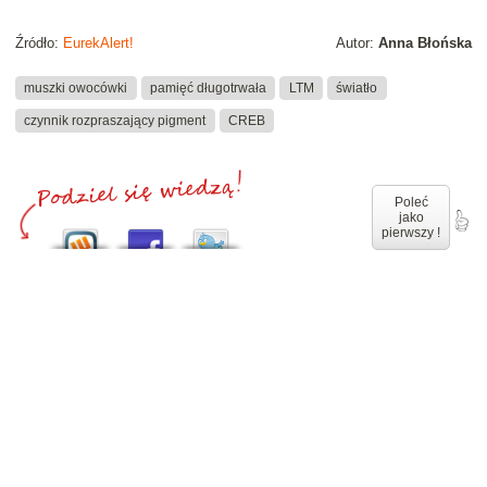
Źródło:
EurekAlert!
Autor:
Anna Błońska
muszki owocówki
pamięć długotrwała
LTM
światło
czynnik rozpraszający pigment
CREB
Poleć
jako
pierwszy !