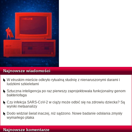
Najnowsze wiadomości
W etruskim mieście odkryto rytualną studnię z nienaruszonymi darami i
ludzkimi szkieletami
Sztuczna inteligencja po raz pierwszy zaprojektowała funkcjonalny genom
bakteriofaga
Czy infekcja SARS-CoV-2 w ciąży może odbić się na zdrowiu dziecka? Są
wyniki metaanalizy
Dodo widział świat inaczej, niż sądzono. Nowe badanie odsłania zmysły
wymarłego ptaka
Najnowsze komentarze