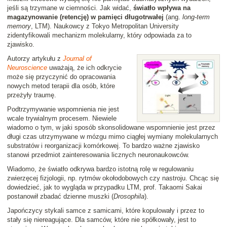
jeśli są trzymane w ciemności. Jak widać,
światło wpływa na
magazynowanie (retencję) w pamięci długotrwałej
(ang.
long-term
memory
, LTM). Naukowcy z Tokyo Metropolitan University
zidentyfikowali mechanizm molekularny, który odpowiada za to
zjawisko.
Autorzy artykułu z
Journal of
Neuroscience
uważają, że ich odkrycie
może się przyczynić do opracowania
nowych metod terapii dla osób, które
przeżyły traumę.
Podtrzymywanie wspomnienia nie jest
wcale trywialnym procesem. Niewiele
wiadomo o tym, w jaki sposób skonsolidowane wspomnienie jest przez
długi czas utrzymywane w mózgu mimo ciągłej wymiany molekularnych
substratów i reorganizacji komórkowej. To bardzo ważne zjawisko
stanowi przedmiot zainteresowania licznych neuronaukowców.
Wiadomo, że światło odkrywa bardzo istotną rolę w regulowaniu
zwierzęcej fizjologii, np. rytmów okołodobowych czy nastroju. Chcąc się
dowiedzieć, jak to wygląda w przypadku LTM, prof. Takaomi Sakai
postanowił zbadać dzienne muszki (
Drosophila
).
Japończycy stykali samce z samicami, które kopulowały i przez to
stały się niereagujące. Dla samców, które nie spółkowały, jest to