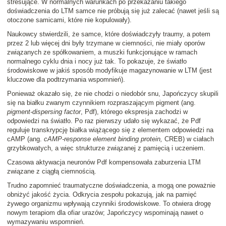
stresujące. W normalnych warunkach po przekazaniu takiego
doświadczenia do LTM samce nie próbują się już zalecać (nawet jeśli są
otoczone samicami, które nie kopulowały).
Naukowcy stwierdzili, że samce, które doświadczyły traumy, a potem
przez 2 lub więcej dni były trzymane w ciemności, nie miały oporów
związanych ze spółkowaniem, a muszki funkcjonujące w ramach
normalnego cyklu dnia i nocy już tak. To pokazuje, że światło
środowiskowe w jakiś sposób modyfikuje magazynowanie w LTM (jest
kluczowe dla podtrzymania wspomnień).
Ponieważ okazało się, że nie chodzi o niedobór snu, Japończycy skupili
się na białku zwanym czynnikiem rozpraszającym pigment (ang.
pigment-dispersing factor
, Pdf), którego ekspresja zachodzi w
odpowiedzi na światło. Po raz pierwszy udało się wykazać, że Pdf
reguluje transkrypcję białka wiążącego się z elementem odpowiedzi na
cAMP (ang.
cAMP-response element binding protein,
CREB) w ciałach
grzybkowatych, a więc strukturze związanej z pamięcią i uczeniem.
Czasowa aktywacja neuronów Pdf kompensowała zaburzenia LTM
związane z ciągłą ciemnością.
Trudno zapomnieć traumatyczne doświadczenia, a mogą one poważnie
obniżyć jakość życia. Odkrycia zespołu pokazują, jak na pamięć
żywego organizmu wpływają czynniki środowiskowe. To otwiera drogę
nowym terapiom dla ofiar urazów; Japończycy wspominają nawet o
wymazywaniu wspomnień.