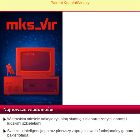
Patroni KopalniWiedzy
Najnowsze wiadomości
W etruskim mieście odkryto rytualną studnię z nienaruszonymi darami i
ludzkimi szkieletami
Sztuczna inteligencja po raz pierwszy zaprojektowała funkcjonalny genom
bakteriofaga