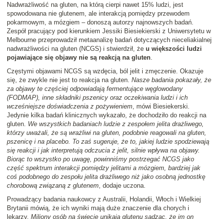
Nadwrażliwość na gluten, na którą cierpi nawet 15% ludzi, jest
spowodowana nie glutenem, ale interakcją pomiędzy przewodem
pokarmowym, a mózgiem – donoszą autorzy najnowszych badań.
Zespół pracujący pod kierunkiem Jessiki Biesiekierski z Uniwersytetu w
Melbourne przeprowadził metaanalizę badań dotyczących nieceliakialnej
nadwrażliwości na gluten (NCGS) i stwierdził, że
u większości ludzi
pojawiające się objawy nie są reakcją na gluten
.
Częstymi objawami NCGS są wzdęcia, ból jelit i zmęczenie. Okazuje
się, że zwykle nie jest to reakcja na gluten.
Nasze badania pokazały, że
za objawy te częściej odpowiadają fermentujące węglowodany
(FODMAP), inne składniki pszenicy oraz oczekiwania ludzi i ich
wcześniejsze doświadczenia z pożywieniem
, mówi Biesiekerski.
Jedynie kilka badań klinicznych wykazało, że dochodziło do reakcji na
gluten.
We wszystkich badaniach ludzie z zespołem jelita drażliwego,
którzy uważali, że są wrażliwi na gluten, podobnie reagowali na gluten,
pszenicę i na placebo. To zaś sugeruje, że to, jakiej ludzie spodziewają
się reakcji i jak interpretują odczucia z jelit, silnie wpływa na objawy.
Biorąc to wszystko po uwagę, powinniśmy postrzegać NCGS jako
część spektrum interakcji pomiędzy jelitami a mózgiem, bardziej jak
coś podobnego do zespołu jelita drażliwego niż jako osobną jednostkę
chorobową związaną z glutenem
, dodaje uczona.
Prowadzący badania naukowcy z Australii, Holandii, Włoch i Wielkiej
Brytanii mówią, że ich wyniki mają duże znaczenie dla chorych i
lekarzy.
Miliony osób na świecie unikają glutenu sądząc, że im on