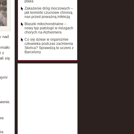
ptaka
Zakażenie dróg moczowych –
jak komórki czuciowe chronią
nas przed poważną infekcją
Blaszki mitochondrialne –
nowy typ patologii w mózgach
chorych na Alzheimera
y nad
Co się dzieje w organizmie
człowieka podczas zaćmienia
 miało
Słońca? Sprawdzą to uczeni z
Barcelony
i z
li się
wymi
ienie.
re
ia