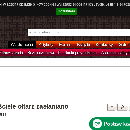
ki włączoną obsługę plików cookies wyrażasz zgodę na ich użycie. Jeśli nie zgadz
Rozumiem
Wiadomości
Artykuły
Forum
Książki
Konkursy
Galeri
Zdrowie/uroda
Bezpieczeństwo IT
Nauki przyrodnicze
Astronomia/fizyk
iele ołtarz zasłaniano
A
A
em