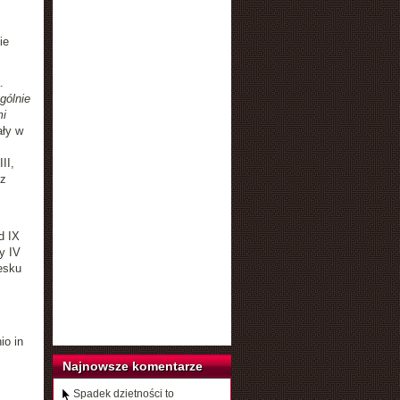
ie
.
gólnie
mi
ały w
II,
 z
d IX
y IV
esku
io in
Najnowsze komentarze
Spadek dzietności to