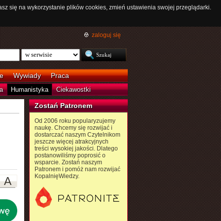
asz się na wykorzystanie plików cookies, zmień ustawienia swojej przeglądarki.
zaloguj się
e
Wywiady
Praca
a
Humanistyka
Ciekawostki
Zostań Patronem
Od 2006 roku popularyzujemy
naukę. Chcemy się rozwijać i
dostarczać naszym Czytelnikom
jeszcze więcej atrakcyjnych
treści wysokiej jakości. Dlatego
postanowiliśmy poprosić o
wsparcie. Zostań naszym
Patronem i pomóż nam rozwijać
KopalnięWiedzy.
A