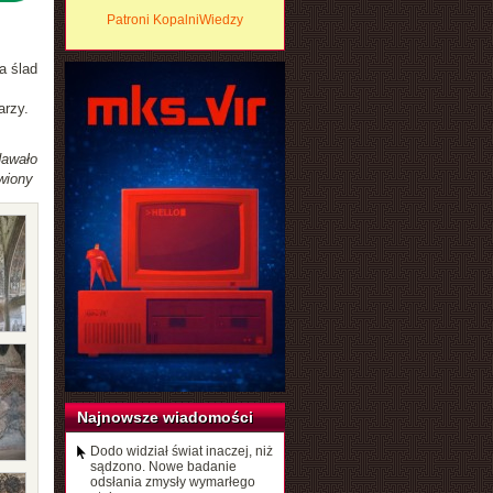
Patroni KopalniWiedzy
a ślad
arzy.
awało
wiony
Najnowsze wiadomości
Dodo widział świat inaczej, niż
sądzono. Nowe badanie
odsłania zmysły wymarłego