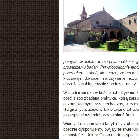
pomysł i wróciłam do niego lata później,
prowadzeniu badań. Prawdopodobnie nigdzi
przestałam szukać, ale sądzę, że ten jes
kluczowym dowodem na używanie muzułmań
chrześcijańskiej, również podczas mszy.
W średniowieczu w kościołach używano ko
dość słabo zbadana praktyka, którą zarzu
oczami wiernych przez cały czas, w cza
liturgicznych. Zasłony takie zwano tetrave
jego splendorze miał przypominać fresk.
Wiemy, że islamskie tekstylia były obecn
obecnie dysponujemy, owijały relikwie l
osobistości. Doktor Gigante, która specjal