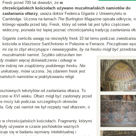
Fresk przed 700 lat dowodzi, że
w
chrześcijańskich kościołach używano muzułmańskich namiotów do
zasłaniania ołtarzy
, uważa doktor Federica Gigante z Uniwersytetu w
Cambridge. Uczona na łamach
The Burlington Magazine
opisała odkrycie, n
którego wpadła przed laty. Fresk, który od setek lat jest tylko częściowo
widoczny, pozwala też lepiej poznać chrześcijańską tradycję zasłaniania ołt
Gigante zwróciła uwagę na niezwykły fresk 10 lat temu podczas zwiedzania
kościoła w klasztorze Sant'Antonio in Polesine w Ferrarze.
Początkowo wyd
mi się to zbyt ekscytujące i niewiarygodne, by na fresku mógł być przedsta
muzułmański namiot. Szybko odrzuciłam ten
 gdy miałam więcej doświadczenia i odwagi w
e indziej nie znajdziemy podobnego fresku. Nie
t unikatowy
, mówi uczona. Jej zdaniem fresk jest
skich namiotów w praktykowaniu religii
sztownych tekstyliów od zasłaniania ołtarza. To
cono w XVI wieku. Ołtarz mógł być zasłonięty przed
sie mszy lub podczas szczególnych okresów
la. Gdy zaś namiot nie był rozpięty nad ołtarzem, o
e w chrześcijańskich kościołach. Fragmenty, którymi
ub były używane w czasie pochówków ważnych
izuje się w badaniu wymiany intelektualnej i