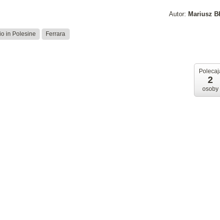
Autor:
Mariusz B
io in Polesine
Ferrara
Polecaj
2
osoby