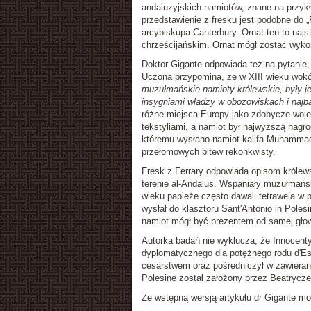
andaluzyjskich namiotów, znane na przykł
przedstawienie z fresku jest podobne do
arcybiskupa Canterbury. Ornat ten to naj
chrześcijańskim. Ornat mógł zostać wyko
Doktor Gigante odpowiada też na pytanie,
Uczona przypomina, że w XIII wieku wokół
muzułmańskie namioty królewskie, były j
insygniami władzy w obozowiskach i najb
różne miejsca Europy jako zdobycze wo
tekstyliami, a namiot był najwyższą nagro
któremu wysłano namiot kalifa Muhammada
przełomowych bitew rekonkwisty.
Fresk z Ferrary odpowiada opisom królews
terenie al-Andalus. Wspaniały muzułmańsk
wieku papieże często dawali tetrawela w
wysłał do klasztoru Sant'Antonio in Poles
namiot mógł być prezentem od samej głow
Autorka badań nie wyklucza, że Innocent
dyplomatycznego dla potężnego rodu d'Est
cesarstwem oraz pośredniczył w zawierani
Polesine został założony przez Beatrycze 
Ze wstępną wersją artykułu dr Gigante m