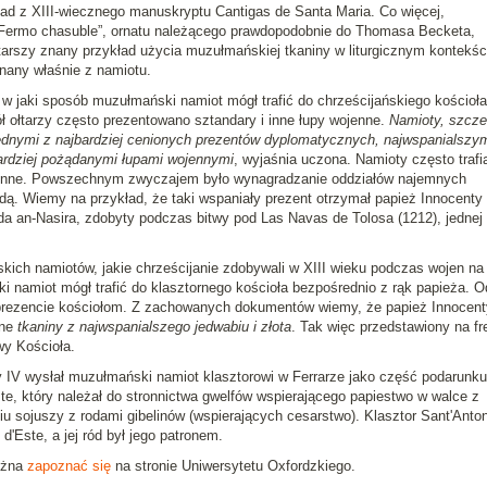
ad z XIII-wiecznego manuskryptu Cantigas de Santa Maria. Co więcej,
 „Fermo chasuble”, ornatu należącego prawdopodobnie do Thomasa Becketa,
starszy znany przykład użycia muzułmańskiej tkaniny w liturgicznym kontekśc
nany właśnie z namiotu.
 w jaki sposób muzułmański namiot mógł trafić do chrześcijańskiego kościoła
 ołtarzy często prezentowano sztandary i inne łupy wojenne.
Namioty, szcze
ednymi z najbardziej cenionych prezentów dyplomatycznych, najwspanialszy
ardziej pożądanymi łupami wojennymi
, wyjaśnia uczona. Namioty często trafi
jenne. Powszechnym zwyczajem było wynagradzanie oddziałów najemnych
dą. Wiemy na przykład, że taki wspaniały prezent otrzymał papież Innocenty I
 an-Nasira, zdobyty podczas bitwy pod Las Navas de Tolosa (1212), jednej
kich namiotów, jakie chrześcijanie zdobywali w XIII wieku podczas wojen na
i namiot mógł trafić do klasztornego kościoła bezpośrednio z rąk papieża. O
 prezencie kościołom. Z zachowanych dokumentów wiemy, że papież Innocent
ine
tkaniny z najwspanialszego jedwabiu i złota
. Tak więc przedstawiony na fr
y Kościoła.
y IV wysłał muzułmański namiot klasztorowi w Ferrarze jako część podarunku
e, który należał do stronnictwa gwelfów wspierającego papiestwo w walce z
u sojuszy z rodami gibelinów (wspierających cesarstwo). Klasztor Sant'Anton
d'Este, a jej ród był jego patronem.
ożna
zapoznać się
na stronie Uniwersytetu Oxfordzkiego.