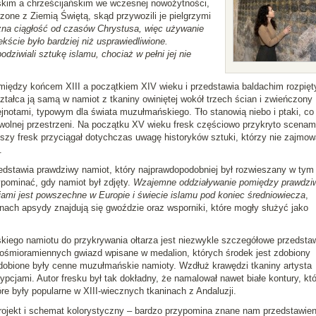
kim a chrześcijańskim we wczesnej nowożytności,
rzone z Ziemią Świętą, skąd przywozili je pielgrzymi
czna ciągłość od czasów Chrystusa, więc używanie
kście było bardziej niż usprawiedliwione.
dziwiali sztukę islamu, chociaż w pełni jej nie
 między końcem XIII a początkiem XIV wieku i przedstawia baldachim rozpięt
ałca ją samą w namiot z tkaniny owiniętej wokół trzech ścian i zwieńczony
tami, typowym dla świata muzułmańskiego. Tło stanowią niebo i ptaki, co
wolnej przestrzeni. Na początku XV wieku fresk częściowo przykryto scenam
odszy fresk przyciągał dotychczas uwagę historyków sztuki, którzy nie zajmowa
.
edstawia prawdziwy namiot, który najprawdopodobniej był rozwieszany w tym
ypominać, gdy namiot był zdjęty.
Wzajemne oddziaływanie pomiędzy prawdzi
niami jest powszechne w Europie i świecie islamu pod koniec średniowiecza
,
ach apsydy znajdują się gwoździe oraz wsporniki, które mogły służyć jako
go namiotu do przykrywania ołtarza jest niezwykle szczegółowe przedstaw
ośmioramiennych gwiazd wpisane w medalion, których środek jest zdobiony
zdobione były cenne muzułmańskie namioty. Wzdłuż krawędzi tkaniny artysta
pcjami. Autor fresku był tak dokładny, że namalował nawet białe kontury, któ
óre były popularne w XIII-wiecznych tkaninach z Andaluzji.
projekt i schemat kolorystyczny – bardzo przypomina znane nam przedstawien