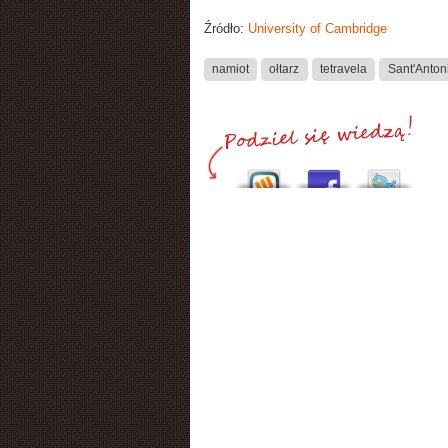
Źródło:
University of Cambridge
namiot
ołtarz
tetravela
Sant'Anton