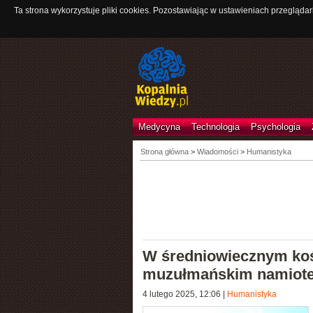
Ta strona wykorzystuje pliki cookies. Pozostawiając w ustawieniach przeglądar
Medycyna
Technologia
Psychologia
Strona główna
>
Wiadomości
>
Humanistyka
W średniowiecznym kośc
muzułmańskim namiot
4 lutego 2025, 12:06
|
Humanistyka