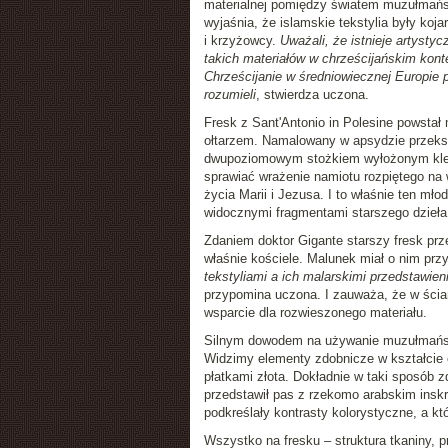
materialnej pomiędzy światem muzułmańs
wyjaśnia, że islamskie tekstylia były koja
i krzyżowcy.
Uważali, że istnieje artysty
takich materiałów w chrześcijańskim konte
Chrześcijanie w średniowiecznej Europie po
rozumieli
, stwierdza uczona.
Fresk z Sant'Antonio in Polesine powstał
ołtarzem. Namalowany w apsydzie przekszt
dwupoziomowym stożkiem wyłożonym klejno
sprawiać wrażenie namiotu rozpiętego na 
życia Marii i Jezusa. I to właśnie ten mł
widocznymi fragmentami starszego dzieła
Zdaniem doktor Gigante starszy fresk prz
właśnie kościele. Malunek miał o nim prz
tekstyliami a ich malarskimi przedstawie
przypomina uczona. I zauważa, że w ścian
wsparcie dla rozwieszonego materiału.
Silnym dowodem na używanie muzułmańskie
Widzimy elementy zdobnicze w kształcie 
płatkami złota. Dokładnie w taki sposób 
przedstawił pas z rzekomo arabskim inskry
podkreślały kontrasty kolorystyczne, a kt
Wszystko na fresku – struktura tkaniny, 