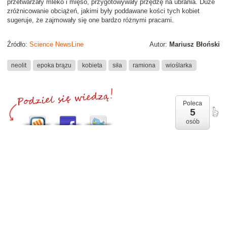
przetwarzały mleko i mięso, przygotowywały przędzę na ubrania. Duże
zróżnicowanie obciążeń, jakimi były poddawane kości tych kobiet
sugeruje, że zajmowały się one bardzo różnymi pracami.
Źródło:
Science NewsLine
Autor:
Mariusz Błoński
neolit
epoka brązu
kobieta
siła
ramiona
wioślarka
Poleca
5
osób