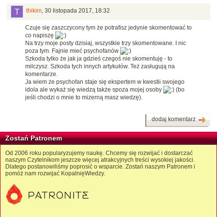
thikim
,
30 listopada 2017, 18:32
Czuje się zaszczycony tym że potrafisz jedynie skomentować to
co napiszę
Na trzy moje posty dzisiaj, wszystkie trzy skomentowane. I nic
poza tym. Fajnie mieć psychofanów
Szkoda tylko że jak ja gdzieś czegoś nie skomentuję - to
milczysz. Szkoda tych innych artykułów. Też zasługują na
komentarze.
Ja wiem że psychofan staje się ekspertem w kwestii swojego
idola ale wykaż się wiedzą także spoza mojej osoby
(bo
jeśli chodzi o mnie to mizerną masz wiedzę).
dodaj komentarz
Zostań Patronem
Od 2006 roku popularyzujemy naukę. Chcemy się rozwijać i dostarczać
naszym Czytelnikom jeszcze więcej atrakcyjnych treści wysokiej jakości.
Dlatego postanowiliśmy poprosić o wsparcie. Zostań naszym Patronem i
pomóż nam rozwijać KopalnięWiedzy.