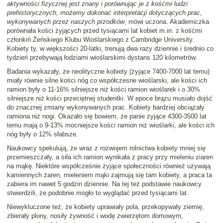
aktywności fizycznej jest znany i porównując je z kośćmi ludzi
prehistorycznych, możemy dokonać interpretacji dotyczących prac,
wykonywanych przez naszych przodków
, mówi uczona. Akademiczka
porównała kości żyjących przed tysiącami lat kobiet m.in. z kośćmi
członkiń Żeńskiego Klubu Wioślarskiego z Cambridge University.
Kobiety ty, w większości 20-latki, trenują dwa razy dziennie i średnio co
tydzień przebywają łodziami wioślarskimi dystans 120 kilometrów.
Badania wykazały, że neolityczne kobiety (żyjące 7400-7000 lat temu)
miały równie silne kości nóg co współczesne wioślarski, ale kości ich
ramion były o 11-16% silniejsze niż kości ramion wioślarek i o 30%
silniejsze niż kości przeciętnej studentki. W epoce brązu musiało dojść
do znacznej zmiany wykonywanych prac. Kobiety bardziej obciążały
ramiona niż nogi. Okazało się bowiem, że panie żyjące 4300-3500 lat
temu mają o 9-13% mocniejsze kości ramion niż wioślarki, ale kości ich
nóg były o 12% słabsze.
Naukowcy spekulują, że wraz z rozwojem rolnictwa kobiety mniej się
przemieszczały, a siła ich ramion wynikała z pracy przy mieleniu ziaren
na mąkę. Niektóre współcześnie żyjące społeczności również używają
kamiennych żaren, mieleniem mąki zajmują się tam kobiety, a praca ta
zabiera im nawet 5 godzin dziennie. Na tej też podstawie naukowcy
stwierdzili, że podobnie mogło to wyglądać przed tysiącami lat.
Niewykluczone też, że kobiety uprawiały pola, przekopywały ziemię,
zbierały plony, nosiły żywność i wodę zwierzętom domowym,