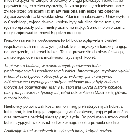
mieszkających w Europie Środkowej w ciągu pierwszych 6000 lat po
pojawieniu się rolnictwa wykazały, że zajmujące się rolnictwem panie
żyjące przed tysiącami lat
miały ramiona silniejsze niż obecnie
żyjące zawodniczki wioślarstwa
. Zdaniem naukowców z Uniwersytetu
w Cambridge, żyjące dawniej kobiety były tak silne dzięki temu, że
ręcznie uprawiały pola i mieliły ziarno na mąkę. Samo mielenie ziarna
mogło zajmować im nawet 5 godzin na dobę.
Dotychczas nauka porównywała kości kobiet wyłącznie z kośćmi
współczesnych im mężczyzn, jednak kości mężczyzn bardziej reagują
na obciążenie, niż kości kobiet. To zaś prowadziło do niewłaściwego,
zaniżonego, oceniania możliwości fizycznych kobiet.
To pierwsze badania, w czasie których porównano kości
prehistorycznych i współczesnych kobiet. Interpretując uzyskane wyniki
w kontekście typowo kobiecych prac widzimy, jak intensywne,
zróżnicowane i wymagające dużych nakładów pracy były zadania,
których się podejmowały. Mamy tu zapisaną ukrytą historię kobiecej
pracy na przestrzeni tysięcy lat
, mówi doktor Alison Macintosh, główna
autorka badań.
Naukowcy porównywali kości ramion i nóg prehistorycznych kobiet z
kobietami, które biegają, zajmują się wioślarstwem, grają w piłkę nożną
oraz prowadzą bardziej siedzący tryb życia. Do porównania użyto kości
kobiet żyjących w czasach od wczesnego neolitu po wieki średnie.
Analizując kości współcześnie żyjących ludzi, których poziom