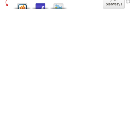
jako
pierwszy !