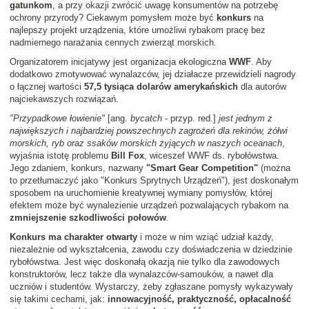
gatunkom
, a przy okazji zwrócić uwagę konsumentów na potrzebę
ochrony przyrody? Ciekawym pomysłem może być
konkurs
na
najlepszy projekt urządzenia, które umożliwi rybakom pracę bez
nadmiernego narażania cennych zwierząt morskich.
Organizatorem inicjatywy jest organizacja ekologiczna
WWF
. Aby
dodatkowo zmotywować wynalazców, jej działacze przewidzieli nagrody
o łącznej wartości
57,5 tysiąca dolarów amerykańskich
dla autorów
najciekawszych rozwiązań.
"Przypadkowe łowienie"
[ang.
bycatch
- przyp. red.]
jest jednym z
największych i najbardziej powszechnych zagrożeń dla rekinów, żółwi
morskich, ryb oraz ssaków morskich żyjących w naszych oceanach
,
wyjaśnia istotę problemu
Bill Fox
, wiceszef WWF ds. rybołówstwa.
Jego zdaniem, konkurs, nazwany
"Smart Gear Competition"
(można
to przetłumaczyć jako "Konkurs Sprytnych Urządzeń"), jest doskonałym
sposobem na uruchomienie kreatywnej wymiany pomysłów, której
efektem może być wynalezienie urządzeń pozwalających rybakom na
zmniejszenie szkodliwości połowów
.
Konkurs ma charakter otwarty
i może w nim wziąć udział każdy,
niezależnie od wykształcenia, zawodu czy doświadczenia w dziedzinie
rybołówstwa. Jest więc doskonałą okazją nie tylko dla zawodowych
konstruktorów, lecz także dla wynalazców-samouków, a nawet dla
uczniów i studentów. Wystarczy, żeby zgłaszane pomysły wykazywały
się takimi cechami, jak:
innowacyjność, praktyczność, opłacalność