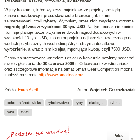
stosowania
, a także, oczywiście,
skuteczność
.
W jury konkursu, które wybierze najciekawsze projekty, zasiądą
zarówno
naukowcy i przedstawiciele biznesu
, jak i sami
zainteresowani, czyli
rybacy
. Wyłoniony przez nich zwycięzca otrzyma
nagrodę główną w wysokości 30 tys. USD
. Na tym jednak nie koniec!
Komisja planuje także przyznanie dwóch nagród dodatkowych w
wysokości 10 tys. USD, zaś autor projektu najbardziej użytecznego na
wodach przybrzeżnych wschodniej Afryki otrzyma dodatkowe
wyróżnienie, a wraz z nim kolejną imponującą kwotę, czyli 7500 USD.
Osoby zainteresowane wzięciem udziału w konkursie powinny nadesłać
swoje zgłoszenia
do 30 czerwca 2009 r
. Odpowiedni kwestionariusz
oraz szczegółowe informacje na temat Smart Gear Competition można
znaleźć na stronie
http://www.smartgear.org
Źródło:
EurekAlert!
Autor:
Wojciech Grzeszkowiak
ochrona środowiska
rybołówstwo
ryby
ekologia
rybak
ryba
WWF
Poleć