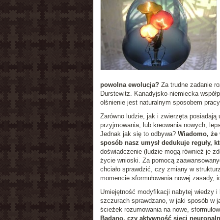
powolna ewolucja?
Za trudne zadanie roz
Durstewitz. Kanadyjsko-niemiecka współp
olśnienie jest naturalnym sposobem prac
Zarówno ludzie, jak i zwierzęta posiadają 
przyjmowania, lub kreowania nowych, lepsz
Jednak jak się to odbywa?
Wiadomo, że 
sposób nasz umysł dedukuje reguły, kt
doświadczenie (ludzie mogą również je zd
życie wnioski. Za pomocą zaawansowanyc
chciało sprawdzić, czy zmiany w struktur
momencie sformułowania nowej zasady, id
Umiejętność modyfikacji nabytej wiedzy 
szczurach sprawdzano, w jaki sposób w j
ścieżek rozumowania na nowe, sformułow
Badano, czy aktywność sieci neuronaln