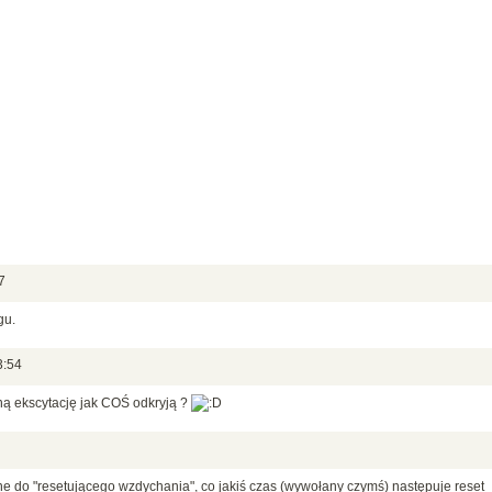
7
gu.
3:54
ną ekscytację jak COŚ odkryją ?
ne do "resetującego wzdychania", co jakiś czas (wywołany czymś) następuje reset