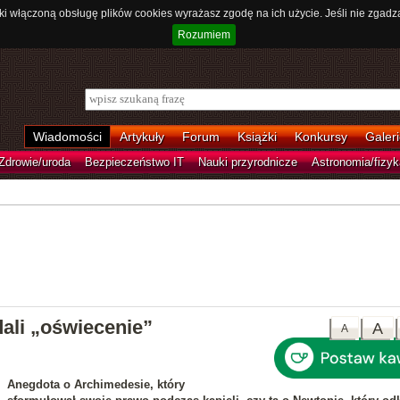
ki włączoną obsługę plików cookies wyrażasz zgodę na ich użycie. Jeśli nie zgadz
Rozumiem
Wiadomości
Artykuły
Forum
Książki
Konkursy
Galeri
Zdrowie/uroda
Bezpieczeństwo IT
Nauki przyrodnicze
Astronomia/fizyk
ali „oświecenie”
A
A
Anegdota o Archimedesie, który