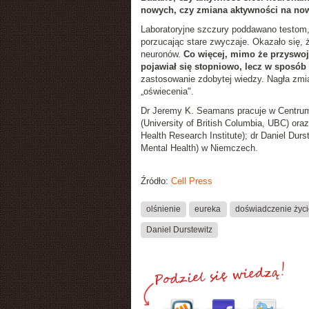
nowych, czy zmiana aktywności na now
Laboratoryjne szczury poddawano testom,
porzucając stare zwyczaje. Okazało się, 
neuronów.
Co więcej, mimo że przyswoj
pojawiał się stopniowo, lecz w sposób
zastosowanie zdobytej wiedzy. Nagła zm
„oświecenia".
Dr Jeremy K. Seamans pracuje w Centrum 
(University of British Columbia, UBC) o
Health Research Institute); dr Daniel Durs
Mental Health) w Niemczech.
Źródło:
Cell Press
olśnienie
eureka
doświadczenie życ
Daniel Durstewitz