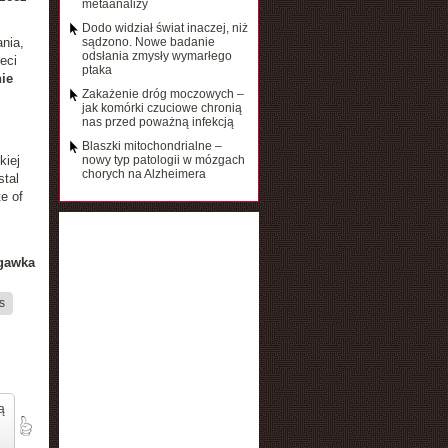
metaanalizy
Dodo widział świat inaczej, niż
nia,
sądzono. Nowe badanie
odsłania zmysły wymarłego
eci
ptaka
ie
Zakażenie dróg moczowych –
jak komórki czuciowe chronią
nas przed poważną infekcją
Blaszki mitochondrialne –
kiej
nowy typ patologii w mózgach
chorych na Alzheimera
tal
e of
rgawka
s
ą