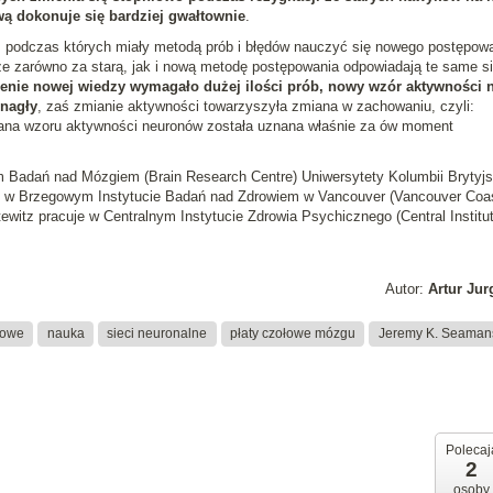
ą dokonuje się bardziej gwałtownie
.
 podczas których miały metodą prób i błędów nauczyć się nowego postępowa
że zarówno za starą, jak i nową metodę postępowania odpowiadają te same si
enie nowej wiedzy wymagało dużej ilości prób, nowy wzór aktywności n
 nagły
, zaś zmianie aktywności towarzyszyła zmiana w zachowaniu, czyli:
iana wzoru aktywności neuronów została uznana właśnie za ów moment
Badań nad Mózgiem (Brain Research Centre) Uniwersytety Kolumbii Brytyjs
raz w Brzegowym Instytucie Badań nad Zdrowiem w Vancouver (Vancouver Coas
tewitz pracuje w Centralnym Instytucie Zdrowia Psychicznego (Central Institut
Autor:
Artur Ju
iowe
nauka
sieci neuronalne
płaty czołowe mózgu
Jeremy K. Seaman
Polecaj
2
osoby