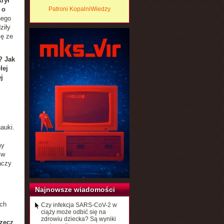
rył
 o
Patroni KopalniWiedzy
nego
ziły
ię ze
? Jak
łej
j
auki.
my
 w
aczy
Najnowsze wiadomości
ych
Czy infekcja SARS-CoV-2 w
ciąży może odbić się na
zdrowiu dziecka? Są wyniki
rzecz