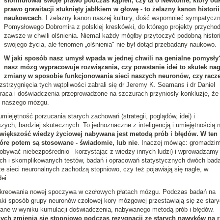
sformułował swoje prawo podczas kąpieli, czy ta o Newtonie, który odk
prawo grawitacji stuknięty jabłkiem w głowę - to żelazny kanon historii
naukowcach
. I żelazny kanon naszej kultury, dość wspomnieć sympatycz
Pomysłowego Dobromira z polskiej kreskówki, do którego projekty przychod
zawsze w chwili olśnienia. Niemal każdy mógłby przytoczyć podobną histor
swojego życia, ale fenomen „olśnienia" nie był dotąd przebadany naukowo.
W jaki sposób nasz umysł wpada w jednej chwili na genialne pomysły
nasz mózg wypracowuje rozwiązania, czy powstanie idei to skutek nag
zmiany w sposobie funkcjonowania sieci naszych neuronów, czy racze
strzygnięcia tych wątpliwości zabrali się dr Jeremy K. Seamans i dr Daniel
raca i doświadczenia przeprowadzone na szczurach przyniosły konkluzję, że
y naszego mózgu.
umiejętność porzucania starych zachowań (strategii, poglądów, idei) i
ych, bardziej skutecznych. To jednoznaczne z inteligencją i umiejętnością n
większość wiedzy życiowej nabywana jest metodą prób i błędów. W ten
óre potem są stosowane - świadomie, lub nie
. Inaczej mówiąc: gromadzi
obywać niebezpośrednio - korzystając z wiedzy innych ludzi) i wprowadzamy
h i skomplikowanych testów, badań i opracowań statystycznych dwóch bad
ze sieci neuronalnych zachodzą stopniowo, czy też pojawiają się nagle, w
ei.
i kreowania nowej spoczywa w czołowych płatach mózgu. Podczas badań na
aki sposób grupy neuronów czołowej kory mózgowej przestawiają się ze star
ane w wyniku kumulacji doświadczenia, nabywanego metodą prób i błędów.
ych zmienia się stopniowo podczas rezygnacji ze starych nawyków na 