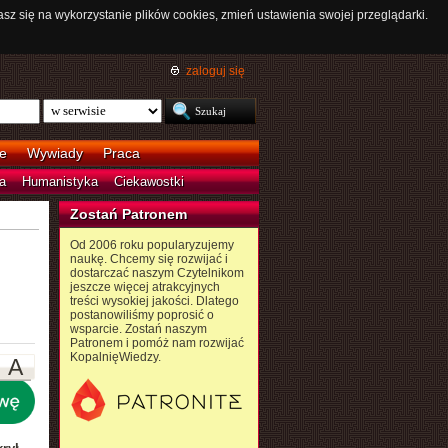
asz się na wykorzystanie plików cookies, zmień ustawienia swojej przeglądarki.
zaloguj się
e
Wywiady
Praca
a
Humanistyka
Ciekawostki
Zostań Patronem
Od 2006 roku popularyzujemy
naukę. Chcemy się rozwijać i
dostarczać naszym Czytelnikom
jeszcze więcej atrakcyjnych
treści wysokiej jakości. Dlatego
postanowiliśmy poprosić o
wsparcie. Zostań naszym
Patronem i pomóż nam rozwijać
KopalnięWiedzy.
A