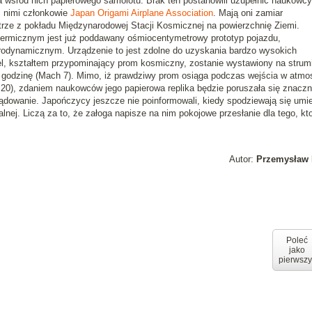
a wśród nich
papierowego samolotu
. Brak ten postanowili uzupełnić naukowcy
z nimi członkowie
Japan Origami Airplane Association
. Mają oni zamiar
trze
z pokładu Międzynarodowej Stacji Kosmicznej
na powierzchnię Ziemi
.
ermicznym jest już poddawany ośmiocentymetrowy prototyp pojazdu,
odynamicznym. Urządzenie to jest zdolne do uzyskania bardzo wysokich
l, kształtem
przypominający prom kosmiczny
, zostanie wystawiony na strum
 godzinę
(Mach 7). Mimo, iż prawdziwy prom osiąga podczas wejścia w atmo
20), zdaniem naukowców jego papierowa replika będzie poruszała się znaczn
ądowanie. Japończycy jeszcze nie poinformowali, kiedy spodziewają się umi
alnej. Liczą za to, że załoga napisze na nim pokojowe przesłanie dla tego, kt
Autor:
Przemysław 
Poleć
jako
pierwszy