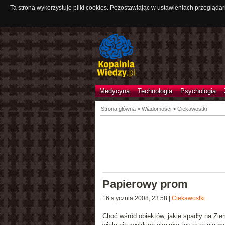
Ta strona wykorzystuje pliki cookies. Pozostawiając w ustawieniach przeglądar
Medycyna
Technologia
Psychologia
Strona główna
>
Wiadomości
>
Ciekawostki
Papierowy prom
16 stycznia 2008, 23:58
|
Ciekawostki
Choć wśród obiektów, jakie spadły na Zie