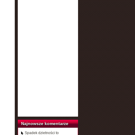
Najnowsze komentarze
Spadek dzietności to