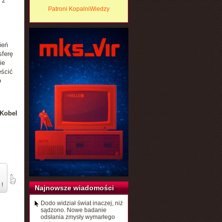
 z
Patroni KopalniWiedzy
ień
sferę
ie
eścić
o
Kobel
 !
Najnowsze wiadomości
Dodo widział świat inaczej, niż
sądzono. Nowe badanie
odsłania zmysły wymarłego