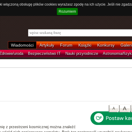
ki włączoną obsługę plików cookies wyrażasz zgodę na ich użycie. Jeśli nie zgadz
Rozumiem
Wiadomości
Artykuły
Forum
Książki
Konkursy
Galeri
Zdrowie/uroda
Bezpieczeństwo IT
Nauki przyrodnicze
Astronomia/fizyk
A
A
mię z przestrzeni kosmicznej można znaleźć