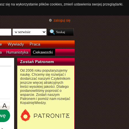
asz się na wykorzystanie plików cookies, zmień ustawienia swojej przeglądarki.
zaloguj się
e
Wywiady
Praca
a
Humanistyka
Ciekawostki
Zostań Patronem
Od 2006 roku popularyzujemy
naukę. Chcemy się rozwijać i
dostarczać naszym Czytelnikom
jeszcze więcej atrakcyjnych
treści wysokiej jakości. Dlatego
postanowiliśmy poprosić o
wsparcie. Zostań naszym
Patronem i pomóż nam rozwijać
KopalnięWiedzy.
A