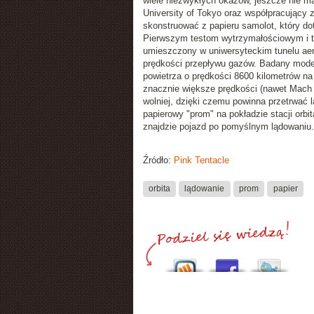
wiele niezwykłych okazów, jeszcze nie m
University of Tokyo oraz współpracujący 
skonstruować z papieru samolot, który
do
Pierwszym testom wytrzymałościowym i t
umieszczony w uniwersyteckim tunelu aer
prędkości przepływu gazów. Badany mode
powietrza o prędkości
8600 kilometrów na
znacznie większe prędkości (nawet Mach 
wolniej, dzięki czemu
powinna przetrwać
l
papierowy "prom" na pokładzie stacji orbit
znajdzie pojazd po pomyślnym lądowaniu.
Źródło:
Pink Tentacle
orbita
lądowanie
prom
papier