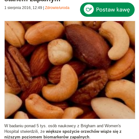
1 sierpnia 2016, 12:49
|
Zdrowie/uroda
W badaniu ponad 5 tys. osób naukowcy z Brigham and Women's
Hospital stwierdzili, że
większe spożycie orzechów wiąże się z
niższym poziomem biomarkerów zapalnych
.