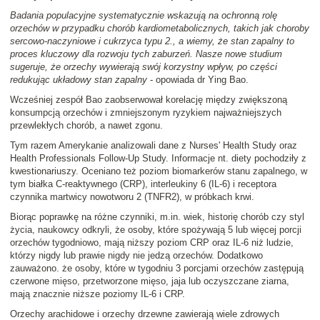
Badania populacyjne systematycznie wskazują na ochronną rolę
orzechów w przypadku chorób kardiometabolicznych, takich jak choroby
sercowo-naczyniowe i cukrzyca typu 2., a wiemy, że stan zapalny to
proces kluczowy dla rozwoju tych zaburzeń. Nasze nowe studium
sugeruje, że orzechy wywierają swój korzystny wpływ, po części
redukując układowy stan zapalny
- opowiada dr Ying Bao.
Wcześniej zespół Bao zaobserwował korelację między zwiększoną
konsumpcją orzechów i zmniejszonym ryzykiem najważniejszych
przewlekłych chorób, a nawet zgonu.
Tym razem Amerykanie analizowali dane z Nurses' Health Study oraz
Health Professionals Follow-Up Study. Informacje nt. diety pochodziły z
kwestionariuszy. Oceniano też poziom biomarkerów stanu zapalnego, w
tym białka C-reaktywnego (CRP), interleukiny 6 (IL-6) i receptora
czynnika martwicy nowotworu 2 (TNFR2), w próbkach krwi.
Biorąc poprawkę na różne czynniki, m.in. wiek, historię chorób czy styl
życia, naukowcy odkryli, że osoby, które spożywają 5 lub więcej porcji
orzechów tygodniowo, mają niższy poziom CRP oraz IL-6 niż ludzie,
którzy nigdy lub prawie nigdy nie jedzą orzechów. Dodatkowo
zauważono. że osoby, które w tygodniu 3 porcjami orzechów zastępują
czerwone mięso, przetworzone mięso, jaja lub oczyszczane ziarna,
mają znacznie niższe poziomy IL-6 i CRP.
Orzechy arachidowe i orzechy drzewne zawierają wiele zdrowych