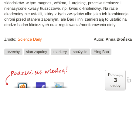
składników, w tym magnez, włókna, L-argininę, przeciwutleniacze i
nienasycone kwasy tłuszczowe, np. kwas α-linolenowy. Na razie
akademicy nie ustalili, który z tych związków albo jaka ich kombinacja
chroni przed stanem zapalnym, ale Bao i inni zamierzają to ustalić na
drodze badań klinicznych oraz regulowania/monitorowania diety.
Źródło:
Science Daily
Autor:
Anna Błońska
orzechy
stan zapalny
markery
spożycie
Ying Bao
Polecają
3
osoby