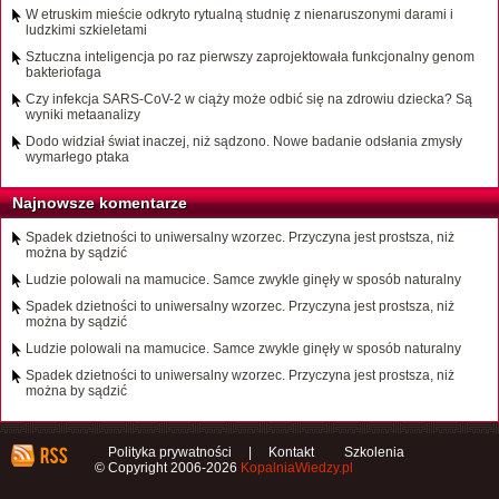
W etruskim mieście odkryto rytualną studnię z nienaruszonymi darami i
ludzkimi szkieletami
Sztuczna inteligencja po raz pierwszy zaprojektowała funkcjonalny genom
bakteriofaga
Czy infekcja SARS-CoV-2 w ciąży może odbić się na zdrowiu dziecka? Są
wyniki metaanalizy
Dodo widział świat inaczej, niż sądzono. Nowe badanie odsłania zmysły
wymarłego ptaka
Najnowsze komentarze
Spadek dzietności to uniwersalny wzorzec. Przyczyna jest prostsza, niż
można by sądzić
Ludzie polowali na mamucice. Samce zwykle ginęły w sposób naturalny
Spadek dzietności to uniwersalny wzorzec. Przyczyna jest prostsza, niż
można by sądzić
Ludzie polowali na mamucice. Samce zwykle ginęły w sposób naturalny
Spadek dzietności to uniwersalny wzorzec. Przyczyna jest prostsza, niż
można by sądzić
Polityka prywatności
|
Kontakt
Szkolenia
© Copyright 2006-2026
KopalniaWiedzy.pl