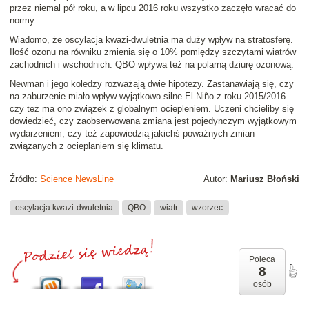
przez niemal pół roku, a w lipcu 2016 roku wszystko zaczęło wracać do
normy.
Wiadomo, że oscylacja kwazi-dwuletnia ma duży wpływ na stratosferę.
Ilość ozonu na równiku zmienia się o 10% pomiędzy szczytami wiatrów
zachodnich i wschodnich. QBO wpływa też na polarną dziurę ozonową.
Newman i jego koledzy rozważają dwie hipotezy. Zastanawiają się, czy
na zaburzenie miało wpływ wyjątkowo silne El Niño z roku 2015/2016
czy też ma ono związek z globalnym ociepleniem. Uczeni chcieliby się
dowiedzieć, czy zaobserwowana zmiana jest pojedynczym wyjątkowym
wydarzeniem, czy też zapowiedzią jakichś poważnych zmian
związanych z ocieplaniem się klimatu.
Źródło:
Science NewsLine
Autor:
Mariusz Błoński
oscylacja kwazi-dwuletnia
QBO
wiatr
wzorzec
Poleca
8
osób