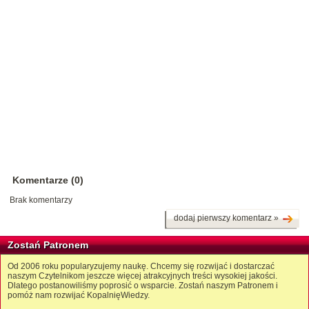
Komentarze (0)
Brak komentarzy
dodaj pierwszy komentarz »
Zostań Patronem
Od 2006 roku popularyzujemy naukę. Chcemy się rozwijać i dostarczać
naszym Czytelnikom jeszcze więcej atrakcyjnych treści wysokiej jakości.
Dlatego postanowiliśmy poprosić o wsparcie. Zostań naszym Patronem i
pomóż nam rozwijać KopalnięWiedzy.