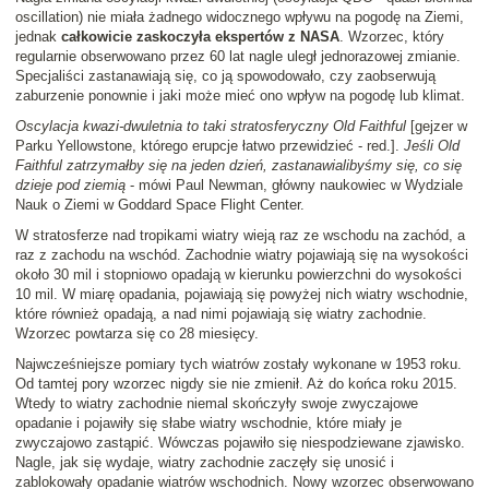
oscillation) nie miała żadnego widocznego wpływu na pogodę na Ziemi,
jednak
całkowicie zaskoczyła ekspertów z NASA
. Wzorzec, który
regularnie obserwowano przez 60 lat nagle uległ jednorazowej zmianie.
Specjaliści zastanawiają się, co ją spowodowało, czy zaobserwują
zaburzenie ponownie i jaki może mieć ono wpływ na pogodę lub klimat.
Oscylacja kwazi-dwuletnia to taki stratosferyczny Old Faithful
[gejzer w
Parku Yellowstone, którego erupcje łatwo przewidzieć - red.].
Jeśli Old
Faithful zatrzymałby się na jeden dzień, zastanawialibyśmy się, co się
dzieje pod ziemią
- mówi Paul Newman, główny naukowiec w Wydziale
Nauk o Ziemi w Goddard Space Flight Center.
W stratosferze nad tropikami wiatry wieją raz ze wschodu na zachód, a
raz z zachodu na wschód. Zachodnie wiatry pojawiają się na wysokości
około 30 mil i stopniowo opadają w kierunku powierzchni do wysokości
10 mil. W miarę opadania, pojawiają się powyżej nich wiatry wschodnie,
które również opadają, a nad nimi pojawiają się wiatry zachodnie.
Wzorzec powtarza się co 28 miesięcy.
Najwcześniejsze pomiary tych wiatrów zostały wykonane w 1953 roku.
Od tamtej pory wzorzec nigdy sie nie zmienił. Aż do końca roku 2015.
Wtedy to wiatry zachodnie niemal skończyły swoje zwyczajowe
opadanie i pojawiły się słabe wiatry wschodnie, które miały je
zwyczajowo zastąpić. Wówczas pojawiło się niespodziewane zjawisko.
Nagle, jak się wydaje, wiatry zachodnie zaczęły się unosić i
zablokowały opadanie wiatrów wschodnich. Nowy wzorzec obserwowano