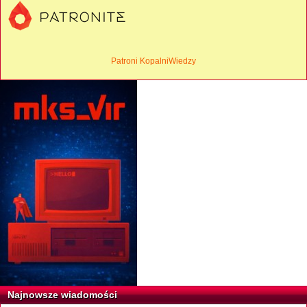
Patroni KopalniWiedzy
Najnowsze wiadomości