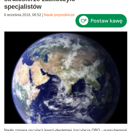
specjalistów
6 września 2016, 06:52
|
Nauki przyrodnicze
Nagła zmiana oscylacji kwazi-dwuletniej (oscylacja QBO - quasi-biennial