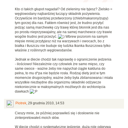
Kto ci takich głupot nagadał? Od zieleniny nie tyjesz? Zielsko =
węglowodany najbardziej tuczący składnik pożywienia.
Oczywiście im bardziej przetworzony (chleb/makarony/zupy)
tym gorzej dla nas. Faktem również jest, że trudno przytyć
jedząc samą marchewkę czy trawę której błonnik jest dla nas
po prostu nieprzyswajalny, ale na samej marchewce czy trawie
wogóle trudno jest przeżyć.
Wbrew pozorom na samym
mięsie mniej przytyjesz niż na warzywach i owocach, bo z
białka i tłuszczu nie buduje się ludzka tkanka tłuszczowa tylko
właśnie z roślinnych węglowodanów.
Jednak w diecie chodzi tak naprawdę o ograniczenie jedzenia
- ilościowo! Niezależnie czy człowiek żre samo mięso, czy
same owoce - ważne żeby nie napychał ciągle kałduna do
pełna, to mu d*pa nie będzie rosła. Rodzaj diety jest w tym
momencie drugorzędny, ważne żeby była zbilansowana i miała
wszystkie niezbędne dla organizmu składniki odżywcze
niekoniecznie w maksymalnych możliwych do wchłonięcia
dawkach
Piotrek
,
29 grudnia 2010, 14:53
Cieszy mnie, że później poprawiłeś się i dosłownie nie
zinterpretowałeś moich słów.
W diecie chodzi o systematyczne jedzenie, dużą rolę odgrywa