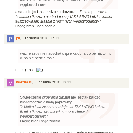
węglowodanów.
akurat nie jest tak bardzo niedorzeczne.Z małą poprawką:
"z białka i tłuszczu nie buduje się TAK ŁATWO ludzka tkanka
tłuszczowa,jak właśnie z roślinnych węglowodanów."
i będę bronił tego zdania.
pli
,
30 grudnia 2010, 17:12
ważne żeby nie napychał ciągle kałduna do pełna, to mu
d*pa nie będzie rosła
haha:) ups....
marximus
,
31 grudnia 2010, 13:22
Stwierdzenie
cyberanta
:akurat nie jest tak bardzo
niedorzeczne.Z małą poprawką:
"z białka i tłuszczu nie buduje się TAK ŁATWO ludzka
tkanka tłuszczowa,jak właśnie z roślinnych
węglowodanów."
i będę bronił tego zdania.
po pierwsze wydaje mi się że w większości węglowodany są