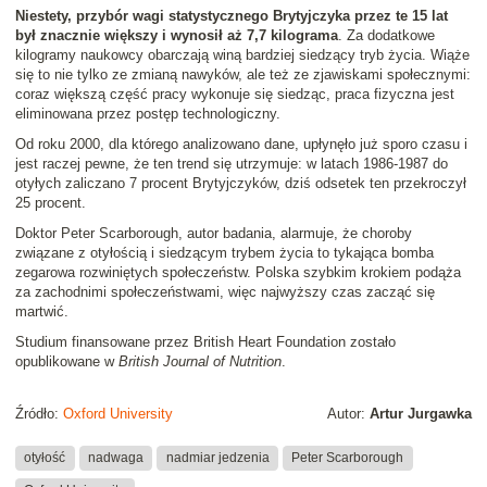
Niestety, przybór wagi statystycznego Brytyjczyka przez te 15 lat
był znacznie większy i wynosił aż 7,7 kilograma
. Za dodatkowe
kilogramy naukowcy obarczają winą bardziej siedzący tryb życia. Wiąże
się to nie tylko ze zmianą nawyków, ale też ze zjawiskami społecznymi:
coraz większą część pracy wykonuje się siedząc, praca fizyczna jest
eliminowana przez postęp technologiczny.
Od roku 2000, dla którego analizowano dane, upłynęło już sporo czasu i
jest raczej pewne, że ten trend się utrzymuje: w latach 1986-1987 do
otyłych zaliczano 7 procent Brytyjczyków, dziś odsetek ten przekroczył
25 procent.
Doktor Peter Scarborough, autor badania, alarmuje, że choroby
związane z otyłością i siedzącym trybem życia to tykająca bomba
zegarowa rozwiniętych społeczeństw. Polska szybkim krokiem podąża
za zachodnimi społeczeństwami, więc najwyższy czas zacząć się
martwić.
Studium finansowane przez British Heart Foundation zostało
opublikowane w
British Journal of Nutrition
.
Źródło:
Oxford University
Autor:
Artur Jurgawka
otyłość
nadwaga
nadmiar jedzenia
Peter Scarborough