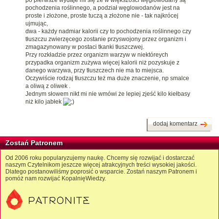
pochodzenia roślinnego, a podział węglowodanów jest na
proste i złożone, proste tuczą a złożone nie - tak najkrócej
ujmując,
dwa - każdy nadmiar kalorii czy to pochodzenia roślinnego czy
tłuszczu zwierzęcego zostanie przyswojony przez organizm i
zmagazynowany w postaci tkanki tłuszczwej.
Przy rozkładzie przez organizm warzyw w niektóreych
przypadka organizm zużywa więcej kalorii niż pozyskuje z
danego warzywa, przy tłuszczech nie ma to miejsca.
Oczywiście rodzaj tłuszczu też ma duże znaczenie, np smalce
a oliwą z oliwek .
Jednym słowem nikt mi nie wmówi że lepiej zjeść kilo kiełbasy
niż kilo jabłek
dodaj komentarz
Zostań Patronem
Od 2006 roku popularyzujemy naukę. Chcemy się rozwijać i dostarczać
naszym Czytelnikom jeszcze więcej atrakcyjnych treści wysokiej jakości.
Dlatego postanowiliśmy poprosić o wsparcie. Zostań naszym Patronem i
pomóż nam rozwijać KopalnięWiedzy.