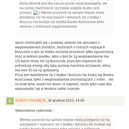
której błonnik jest dla nas po prostu nieprzyswajalny, ale
na samej marchewce czy trawie wogóle trudno jest
przeżyć.
Wbrew pozorom na samym mięsie mniej
przytyjesz niż na warzywach i owocach, bo z białka i
tłuszczu nie buduje się ludzka tkanka tłuszczowa tylko
właśnie z roślinnych węglowodanów.
sporo rozminąłeś się z prawdą, pewnie nie słyszałeś o
węglowadanach prostych, złożonych o różnych rodzajach
tłuszczów o tym że białka możemy przyswoić tylko ograniczoną
ilość w jednym posiłku, albo o tym że 1g weglowodanów ma
1/3 kalori mniej niż 1g tłuszczów, poza tym organizm też
potrzebuje energi aby taką surową marchew przyswoić, która
ma inne IG niż np gotowana.
Poza tym twierdzenie że z białka i tłuszczu nie buduj się tkanka
tłuszczowa, tylko z weglowadanów pochodzących z roślin , nie
no brak słów, nawet nie wiem co napisać, może tylko rada aby
wypowiadać się w temacie sobie znanym.
KONTO USUNIĘTE
,
30 grudnia 2010, 14:09
Stwierdzenie
cyberanta
:
Wbrew pozorom na samym mięsie mniej przytyjesz niż na
warzywach i owocach, bo z białka i tłuszczu nie buduje się
ludzka tkanka tłuszczowa tylko właśnie z roślinnych