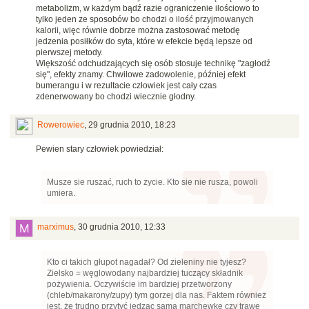
metabolizm, w każdym bądź razie ograniczenie ilościowo to
tylko jeden ze sposobów bo chodzi o ilość przyjmowanych
kalorii, więc równie dobrze można zastosować metodę
jedzenia posiłków do syta, które w efekcie będą lepsze od
pierwszej metody.
Większość odchudzających się osób stosuje technikę "zagłodź
się", efekty znamy. Chwilowe zadowolenie, później efekt
bumerangu i w rezultacie człowiek jest cały czas
zdenerwowany bo chodzi wiecznie głodny.
Rowerowiec
,
29 grudnia 2010, 18:23
Pewien stary człowiek powiedział:
Musze sie ruszać, ruch to życie. Kto sie nie rusza, powoli
umiera.
marximus
,
30 grudnia 2010, 12:33
Kto ci takich głupot nagadał? Od zieleniny nie tyjesz?
Zielsko = węglowodany najbardziej tuczący składnik
pożywienia. Oczywiście im bardziej przetworzony
(chleb/makarony/zupy) tym gorzej dla nas. Faktem również
jest, że trudno przytyć jedząc samą marchewkę czy trawę