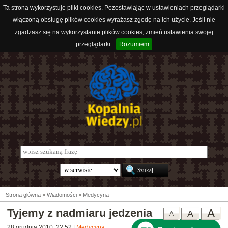
Ta strona wykorzystuje pliki cookies. Pozostawiając w ustawieniach przeglądarki
włączoną obsługę plików cookies wyrażasz zgodę na ich użycie. Jeśli nie
zgadzasz się na wykorzystanie plików cookies, zmień ustawienia swojej
przeglądarki.
Rozumiem
Strona główna
>
Wiadomości
>
Medycyna
Tyjemy z nadmiaru jedzenia
A
A
A
28 grudnia 2010, 22:52
|
Medycyna