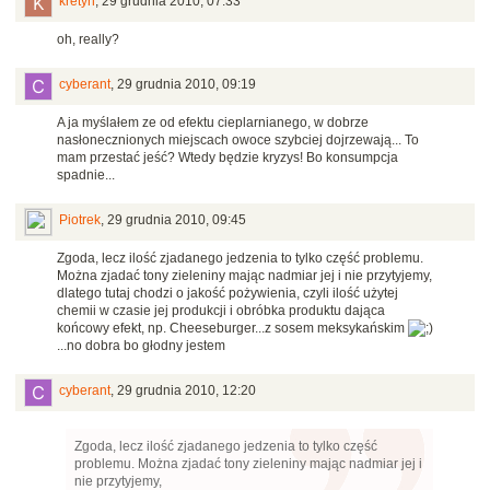
kretyn
,
29 grudnia 2010, 07:33
oh, really?
cyberant
,
29 grudnia 2010, 09:19
A ja myślałem ze od efektu cieplarnianego, w dobrze
nasłonecznionych miejscach owoce szybciej dojrzewają... To
mam przestać jeść? Wtedy będzie kryzys! Bo konsumpcja
spadnie...
Piotrek
,
29 grudnia 2010, 09:45
Zgoda, lecz ilość zjadanego jedzenia to tylko część problemu.
Można zjadać tony zieleniny mając nadmiar jej i nie przytyjemy,
dlatego tutaj chodzi o jakość pożywienia, czyli ilość użytej
chemii w czasie jej produkcji i obróbka produktu dająca
końcowy efekt, np. Cheeseburger...z sosem meksykańskim
...no dobra bo głodny jestem
cyberant
,
29 grudnia 2010, 12:20
Zgoda, lecz ilość zjadanego jedzenia to tylko część
problemu. Można zjadać tony zieleniny mając nadmiar jej i
nie przytyjemy,