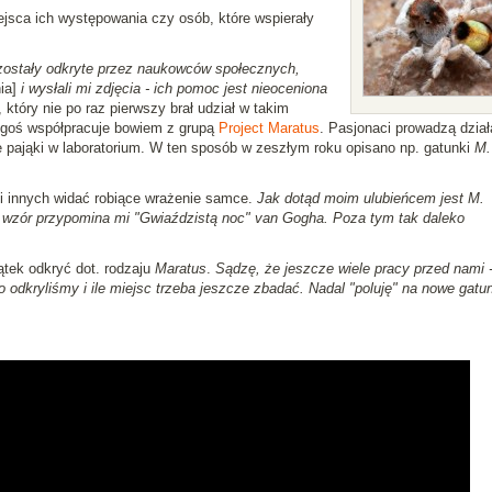
jsca ich występowania czy osób, które wspierały
 zostały odkryte przez naukowców społecznych,
ia]
i wysłali mi zdjęcia - ich pomoc jest nieoceniona
który nie po raz pierwszy brał udział w takim
kiegoś współpracuje bowiem z grupą
Project Maratus
. Pasjonaci prowadzą dział
je pająki w laboratorium. W ten sposób w zeszłym roku opisano np. gatunki
M.
i innych widać robiące wrażenie samce.
Jak dotąd moim ulubieńcem jest M.
ego wzór przypomina mi "Gwiaździstą noc" van Gogha. Poza tym tak daleko
ątek odkryć dot. rodzaju
Maratus
.
Sądzę, że jeszcze wiele pracy przed nami 
 odkryliśmy i ile miejsc trzeba jeszcze zbadać. Nadal "poluję" na nowe gatun