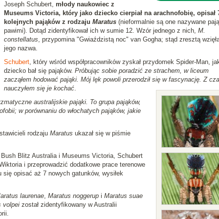
Joseph Schubert,
młody naukowiec z
Museums Victoria, który jako dziecko cierpiał na arachnofobię, opisał 
kolejnych pająków z rodzaju
Maratus
(nieformalnie są one nazywane paj
pawimi). Dotąd zidentyfikował ich w sumie 12. Wzór jednego z nich,
M.
constellatus
, przypomina "Gwiaździstą noc" van Gogha; stąd zresztą wzięła
jego nazwa.
Schubert
, który wśród współpracowników zyskał przydomek Spider-Man, ja
dziecko bał się pająków.
Próbując sobie poradzić ze strachem, w liceum
zacząłem hodować pająki. Mój lęk powoli przerodził się w fascynację. Z c
nauczyłem się je kochać
.
zmatyczne australijskie pająki. To grupa pająków,
nofobii; w porównaniu do włochatych pająków, jakie
tawicieli rodzaju
Maratus
ukazał się w piśmie
ush Blitz Australia i Museums Victoria, Schubert
 Wiktoria i przeprowadzić dodatkowe prace terenowe
u się opisać aż 7 nowych gatunków, wysiłek
aratus laurenae
,
Maratus noggerup
i
Maratus suae
 volpei
został zidentyfikowany w Australii
rii.