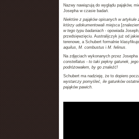
Nazwy nawiązują do wyglądu pająków, mie
Josepha w czasie badań.
Niektóre z pająków opisanych w artykule
którzy udokumentowali miejsca
[znalezien
w tego typu badaniach
- opowiada Joseph, 
przedsięwzięciu. Australijczyk już od ja
terenowe, a Schubert formalnie klasyfiku
aquilus
,
M. combustus
i
M. felinus
.
Na zdjęciach wykonanych przez Josepha 
constellatus - to taki piękny gatunek, j
podróżowałem, by go znaleźć!
Schubert ma nadzieję, że to dopiero pocz
wystarczy pomyśleć, ile gatunków ostatnio
pająków pawich
.