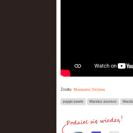
Źródło:
Museums Victoria
pająki pawie
Maratus azureus
Maratu