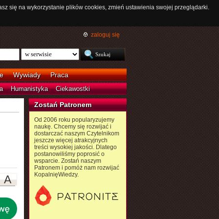
asz się na wykorzystanie plików cookies, zmień ustawienia swojej przeglądarki.
zaloguj się
e
Wywiady
Praca
a
Humanistyka
Ciekawostki
Zostań Patronem
Od 2006 roku popularyzujemy
naukę. Chcemy się rozwijać i
dostarczać naszym Czytelnikom
jeszcze więcej atrakcyjnych
treści wysokiej jakości. Dlatego
postanowiliśmy poprosić o
wsparcie. Zostań naszym
Patronem i pomóż nam rozwijać
KopalnięWiedzy.
A