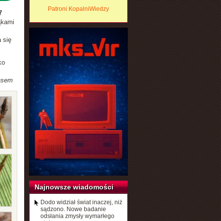
Patroni KopalniWiedzy
7
ąkami
 się
ko
zasem
Najnowsze wiadomości
Dodo widział świat inaczej, niż
sądzono. Nowe badanie
odsłania zmysły wymarłego