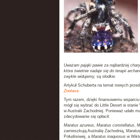
Uważam pająki pawie za najbardziej chary
która świetnie nadaje się do terapii archa
zwykle widujemy, są słodkie
.
Artykuł Schuberta na temat nowych przeds
Zootaxa
.
Tym razem, dzięki finansowemu wsparciu B
mógł się wybrać do Little Desert w stanie
w Australii Zachodniej. Ponieważ udało m
zdecydowanie się opłacił.
Maratus azureus
,
Maratus constellatus
,
M
zamieszkują Australię Zachodnią,
Maratus
Południowej, a
Maratus inaquosus
w Wikto