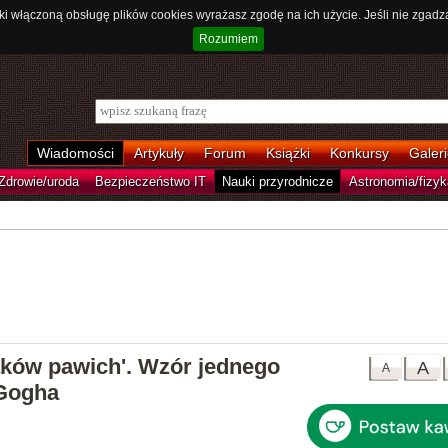
ki włączoną obsługę plików cookies wyrażasz zgodę na ich użycie. Jeśli nie zgadz
Rozumiem
Wiadomości
Artykuły
Forum
Książki
Konkursy
Galeri
Zdrowie/uroda
Bezpieczeństwo IT
Nauki przyrodnicze
Astronomia/fizyk
ąków pawich'. Wzór jednego
A
A
 Gogha