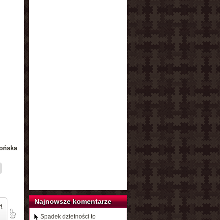
ońska
Najnowsze komentarze
ą
Spadek dzietności to