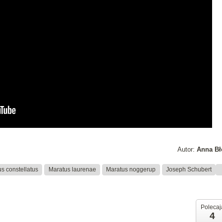
Autor:
Anna Bł
s constellatus
Maratus laurenae
Maratus noggerup
Joseph Schubert
Polecaj
4