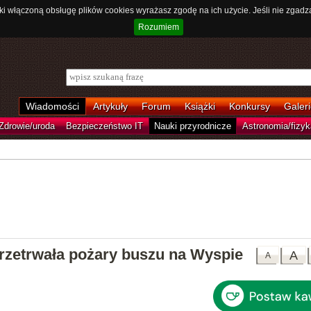
ki włączoną obsługę plików cookies wyrażasz zgodę na ich użycie. Jeśli nie zgadz
Rozumiem
Wiadomości
Artykuły
Forum
Książki
Konkursy
Galeri
Zdrowie/uroda
Bezpieczeństwo IT
Nauki przyrodnicze
Astronomia/fizyk
rzetrwała pożary buszu na Wyspie
A
A