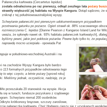
Pałaneczka karłowata (
Cercartetus lepidus
)
została odnaleziona po raz pierwszy, odkąd zeszłego lata
pożary busz
strawiły większość jej habitatu na Wyspie Kangura
. Dotąd sądzono, że 
zniknął z tej południowoaustralijskiej wyspy.
Schwytanie pałaneczki jest pierwszym udokumentowanym przypadkiem
przetrwania gatunku po pożarze. Ogień strawił ok. 88% szacowanego obsza
rozmieszczenia C. lepidus
[Dianne Pearson z Kangaroo Island Land for Wild
uważa, że spłonęło nawet ok. 93% habitatu pałaneczek karłowatych],
dlateg
byliśmy pewni, jakie jest pokłosie pożarów. Pewne było tylko to, że populac
naprawdę mocno ucierpiała
- opowiada Pat
puje w południowo-wschodniej Australii i na
ki na zachodzie Wyspy Kangura było bardzo
ylko 113 formalnych przypadków odnotowania tego
 to więc często, a letnie pożary
[sprzed roku]
i. Mieliśmy jednak, oczywiście, nadzieję, że je
dlife przeszukała 20 stanowisk na wyspie. Akcja
yła się w turach; fundusze pozyskano z rządowego
Program. Schwytano niemal 200 osobników.
dkryto krótkonosy brązowe, szczury zaroślowe,
zcie pałaneczkę karłowatą. Choć Hodgens cieszy się z uzyskanych wyników