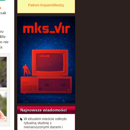
Patroni KopalniWiedzy
u
ssak
ru
life
o nie
ja
Najnowsze wiadomości
W etruskim mieście odkryto
rytualną studnię z
nienaruszonymi darami i
,