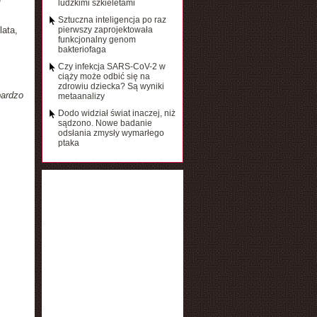
ludzkimi szkieletami
Sztuczna inteligencja po raz
lata,
pierwszy zaprojektowała
funkcjonalny genom
bakteriofaga
Czy infekcja SARS-CoV-2 w
ciąży może odbić się na
zdrowiu dziecka? Są wyniki
bardzo
metaanalizy
Dodo widział świat inaczej, niż
sądzono. Nowe badanie
odsłania zmysły wymarłego
ptaka