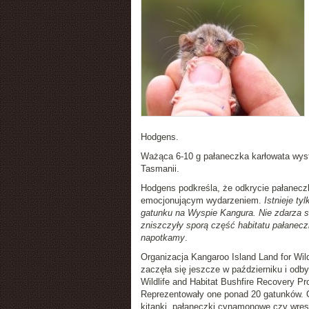
Hodgens.
Ważąca 6-10 g pałaneczka karłowata wystę
Tasmanii.
Hodgens podkreśla, że odkrycie pałanecz
emocjonującym wydarzeniem.
Istnieje t
gatunku na Wyspie Kangura. Nie zdarza się
zniszczyły sporą część habitatu pałaneczk
napotkamy
.
Organizacja Kangaroo Island Land for Wil
zaczęła się jeszcze w październiku i odb
Wildlife and Habitat Bushfire Recovery 
Reprezentowały one ponad 20 gatunków. O
kitanki, pałaneczki cynamonowe czy wres