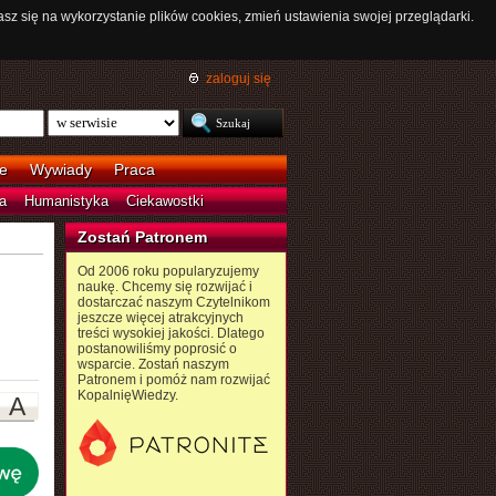
asz się na wykorzystanie plików cookies, zmień ustawienia swojej przeglądarki.
zaloguj się
e
Wywiady
Praca
a
Humanistyka
Ciekawostki
Zostań Patronem
Od 2006 roku popularyzujemy
naukę. Chcemy się rozwijać i
dostarczać naszym Czytelnikom
jeszcze więcej atrakcyjnych
treści wysokiej jakości. Dlatego
postanowiliśmy poprosić o
wsparcie. Zostań naszym
Patronem i pomóż nam rozwijać
KopalnięWiedzy.
A