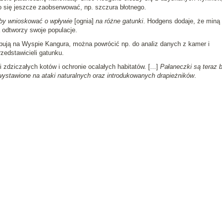
ło się jeszcze zaobserwować, np. szczura błotnego.
 by wnioskować o wpływie
[ognia]
na różne gatunki
. Hodgens dodaje, że miną 
a odtworzy swoje populacje.
pują na Wyspie Kangura, można powrócić np. do analiz danych z kamer i
zedstawicieli gatunku.
i zdziczałych kotów i ochronie ocalałych habitatów. [...]
Pałaneczki są teraz 
 wystawione na ataki naturalnych oraz introdukowanych drapieżników
.