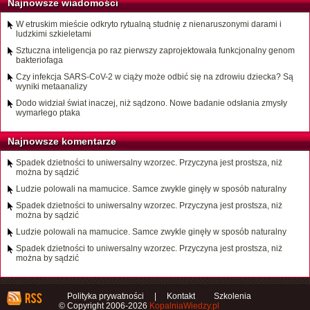
Najnowsze wiadomości
W etruskim mieście odkryto rytualną studnię z nienaruszonymi darami i
ludzkimi szkieletami
Sztuczna inteligencja po raz pierwszy zaprojektowała funkcjonalny genom
bakteriofaga
Czy infekcja SARS-CoV-2 w ciąży może odbić się na zdrowiu dziecka? Są
wyniki metaanalizy
Dodo widział świat inaczej, niż sądzono. Nowe badanie odsłania zmysły
wymarłego ptaka
Najnowsze komentarze
Spadek dzietności to uniwersalny wzorzec. Przyczyna jest prostsza, niż
można by sądzić
Ludzie polowali na mamucice. Samce zwykle ginęły w sposób naturalny
Spadek dzietności to uniwersalny wzorzec. Przyczyna jest prostsza, niż
można by sądzić
Ludzie polowali na mamucice. Samce zwykle ginęły w sposób naturalny
Spadek dzietności to uniwersalny wzorzec. Przyczyna jest prostsza, niż
można by sądzić
Polityka prywatności
|
Kontakt
Szkolenia
© Copyright 2006-2026
KopalniaWiedzy.pl