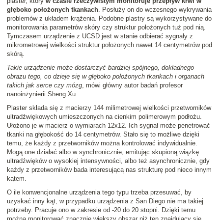
plaster, który
w czasie rzeczywistym monitoruje przepływ krwi w
głęboko położonych tkankach
. Posłuży on do wczesnego wykrywania
problemów z układem krążenia. Podobne plastry są wykorzystywane do
monitorowania parametrów skóry czy struktur położonych tuż pod nią.
Tymczasem urządzenie z UCSD jest w stanie odbierać sygnały z
mikrometrowej wielkości struktur położonych nawet 14 centymetrów pod
skórą.
Takie urządzenie może dostarczyć bardziej spójnego, dokładnego
obrazu tego, co dzieje się w głęboko położonych tkankach i organach
takich jak serce czy mózg
, mówi główny autor badań profesor
nanoinżynierii Sheng Xu.
Plaster składa się z macierzy 144 milimetrowej wielkości przetworników
ultradźwiękowych umieszczonych na cienkim polimerowym podłożu.
Ułożono je w macierz o wymiarach 12x12. Ich sygnał może penetrować
tkanki na głębokość do 14 centymetrów. Stało się to możliwe dzięki
temu, że każdy z przetworników można kontrolować indywidualnie.
Mogą one działać albo w synchronicznie, emitując skupioną wiązkę
ultradźwięków o wysokiej intensywności, albo też asynchronicznie, gdy
każdy z przetworników bada interesującą nas strukturę pod nieco innym
kątem.
O ile konwencjonalne urządzenia tego typu trzeba przesuwać, by
uzyskać inny kąt, w przypadku urządzenia z San Diego nie ma takiej
potrzeby. Pracuje ono w zakresie od -20 do 20 stopni. Dzięki temu
można monitorować znacznie większy obszar niż ten znajdujący się