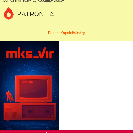
pomóż nam rozwijać KopalnięWiedzy.
Patroni KopalniWiedzy