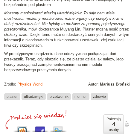
bezpośrednio pod plastrem.
Możemy manipulować wiązką ultradźwięków. To daje nam wiele
możliwości, możemy monitorować różne organy czy przepływ krwi w
dużej rozdzielczości. Nie byłoby to możliwe za pomocą pojedynczego
przetwornika
, mówi doktorantka Muyang Lin. Plaster można nosić przez
dłuższy czas. Dzięki temu może on dostarczyć cennych danych, w tym
informacji o nieodpowiednim funkcjonowaniu zastawek, złej cyrkulacji
krwi czy skrzeplinach.
W prototypowym urządzeniu dane odczytywano podłączając doń
przekaźnik. Teraz, gdy okazało się, że plaster działa jak należy, jego
twórcy pracują nad zaimplementowaniem na nim modułu
bezprzewodowego przesyłania danych.
Źródło:
Physics World
Autor:
Mariusz Błoński
plaster
ultradźwięki
przetwornik
monitor
zdrowie
Polecają
4
osoby