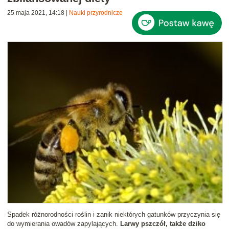
25 maja 2021, 14:18
|
Nauki przyrodnicze
Spadek różnorodności roślin i zanik niektórych gatunków przyczynia się
do wymierania owadów zapylających.
Larwy pszczół, także dziko