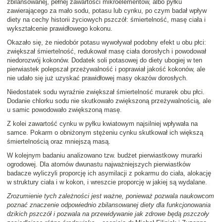
zbilansowanej, pełnej zawartości mikroelementów, albo pyłku
zawierającego za mało sodu, potasu lub cynku, po czym badał wpływ
diety na cechy historii życiowych pszczół: śmiertelność, masę ciała i
wykształcenie prawidłowego kokonu.
Okazało się, że niedobór potasu wywoływał podobny efekt u obu płci:
zwiększał śmiertelność, redukował masę ciała dorosłych i powodował
niedorozwój kokonów. Dodatek soli potasowej do diety ubogiej w ten
pierwiastek polepszał przeżywalność i poprawiał jakość kokonów, ale
nie udało się już uzyskać prawidłowej masy okazów dorosłych.
Niedostatek sodu wyraźnie zwiększał śmiertelność murarek obu płci.
Dodanie chlorku sodu nie skutkowało zwiększoną przeżywalnością, ale
u samic powodowało zwiększoną masę.
Z kolei zawartość cynku w pyłku kwiatowym najsilniej wpływała na
samce. Pokarm o obniżonym stężeniu cynku skutkował ich większą
śmiertelnością oraz mniejszą masą.
W kolejnym badaniu analizowano tzw. budżet pierwiastkowy murarki
ogrodowej. Dla atomów dwunastu najważniejszych pierwiastków
badacze wyliczyli proporcję ich asymilacji z pokarmu do ciała, alokację
w struktury ciała i w kokon, i wreszcie proporcję w jakiej są wydalane.
Zrozumienie tych zależności jest ważne, ponieważ pozwala naukowcom
poznać znaczenie odpowiednio zbilansowanej diety dla funkcjonowania
dzikich pszczół i pozwala na przewidywanie jak zdrowe będą pszczoły