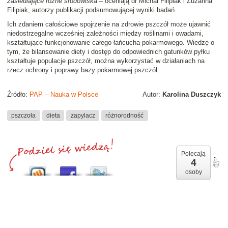
zasiedlające różne środowiska
– oceniają dr Michał Filipiak i Zuzanna
Filipiak, autorzy publikacji podsumowującej wyniki badań.
Ich zdaniem całościowe spojrzenie na zdrowie pszczół może ujawnić
niedostrzegalne wcześniej zależności między roślinami i owadami,
kształtujące funkcjonowanie całego łańcucha pokarmowego. Wiedzę o
tym, że bilansowanie diety i dostęp do odpowiednich gatunków pyłku
kształtuje populacje pszczół, można wykorzystać w działaniach na
rzecz ochrony i poprawy bazy pokarmowej pszczół.
Źródło:
PAP – Nauka w Polsce
Autor:
Karolina Duszczyk
pszczoła
dieta
zapylacz
różnorodność
Polecają
4
osoby