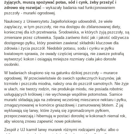
żyjących, muszą spożywać potas, sód i cynk, żeby przeżyć i
zdrowo się rozwijać
– wykazały badania nad funkcjonowaniem
pszczoły - murarki ogrodowej.
Naukowcy z Uniwersytetu Jagiellońskiego udowodnili, że wiele
zapylaczy, w tym pszczoły, nie ma dostępu do zbilansowanej diety,
koniecznej dla ich przetrwania. Środowiska, w których żyją pszczoły, są
zmieniane przez człowieka. Spada zarówno ilość jak i jakość odżywcza
dostępnego pyłku, który powinien zawierać składniki kluczowe dla
zdrowia i życia pszczół. Niedobór potasu, sodu i cynku w pyłku
kwiatowym sprawia, że owady częściej umierają, nie zawsze potrafią
wytworzyć kokon i osiągają mniejsze rozmiary ciała jako dorosłe
osobniki.
W badaniach skupiono się na gatunku dzikiej pszczoły – murarce
ogrodowej. W przeciwieństwie do swoich społecznych kuzynów, jak
trzmiele i pszczoła miodna, należy ona do pszczół samotnych. Nie żyje
w ulach, nie tworzy rodzin, nie produkuje miodu, nie posiada robotnic
usługujących królowej i nie wychowuje wspólnie potomstwa. Samice
murarki składają jaja na zebranej wcześniej mieszance nektaru i pyłku,
zmagazynowanej w komórce gniazdowej i zamurowanej błotem. Z jaj
wykluwają się larwy, które żywią się zgromadzonym pyłkiem,
przepoczwarzają i hibernują w postaci dorosłej w kokonach niemal rok,
aby wiosną znowu zapewnić nowe pokolenie.
Zespół z UJ karmił larwy murarek różnymi rodzajami pyłku: albo o