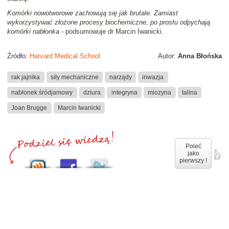
Komórki nowotworowe zachowują się jak brutale. Zamiast
wykorzystywać złożone procesy biochemiczne, po prostu odpychają
komórki nabłonka
- podsumowuje dr Marcin Iwanicki.
Źródło:
Harvard Medical School
Autor:
Anna Błońska
rak jajnika
siły mechaniczne
narządy
inwazja
nabłonek śródjamowy
dziura
integryna
miozyna
talina
Joan Brugge
Marcin Iwanicki
Poleć
jako
pierwszy !