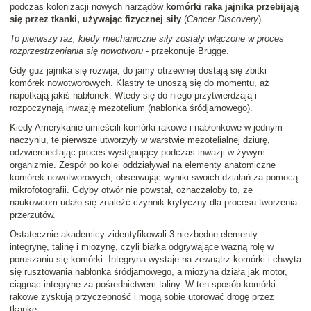
podczas kolonizacji nowych narządów
komórki raka jajnika przebijają
się przez tkanki, używając fizycznej siły
(
Cancer Discovery
).
To pierwszy raz, kiedy mechaniczne siły zostały włączone w proces
rozprzestrzeniania się nowotworu
- przekonuje Brugge.
Gdy guz jajnika się rozwija, do jamy otrzewnej dostają się zbitki
komórek nowotworowych. Klastry te unoszą się do momentu, aż
napotkają jakiś nabłonek. Wtedy się do niego przytwierdzają i
rozpoczynają inwazję mezotelium (nabłonka śródjamowego).
Kiedy Amerykanie umieścili komórki rakowe i nabłonkowe w jednym
naczyniu, te pierwsze utworzyły w warstwie mezotelialnej dziurę,
odzwierciedlając proces występujący podczas inwazji w żywym
organizmie. Zespół po kolei oddziaływał na elementy anatomiczne
komórek nowotworowych, obserwując wyniki swoich działań za pomocą
mikrofotografii. Gdyby otwór nie powstał, oznaczałoby to, że
naukowcom udało się znaleźć czynnik krytyczny dla procesu tworzenia
przerzutów.
Ostatecznie akademicy zidentyfikowali 3 niezbędne elementy:
integrynę, talinę i miozynę, czyli białka odgrywające ważną rolę w
poruszaniu się komórki. Integryna wystaje na zewnątrz komórki i chwyta
się rusztowania nabłonka śródjamowego, a miozyna działa jak motor,
ciągnąc integrynę za pośrednictwem taliny. W ten sposób komórki
rakowe zyskują przyczepność i mogą sobie utorować drogę przez
tkankę.