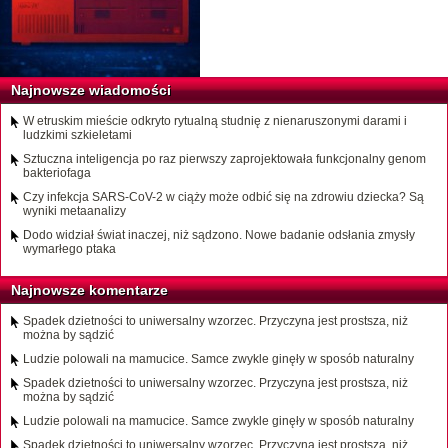
Najnowsze wiadomości
W etruskim mieście odkryto rytualną studnię z nienaruszonymi darami i
ludzkimi szkieletami
Sztuczna inteligencja po raz pierwszy zaprojektowała funkcjonalny genom
bakteriofaga
Czy infekcja SARS-CoV-2 w ciąży może odbić się na zdrowiu dziecka? Są
wyniki metaanalizy
Dodo widział świat inaczej, niż sądzono. Nowe badanie odsłania zmysły
wymarłego ptaka
Najnowsze komentarze
Spadek dzietności to uniwersalny wzorzec. Przyczyna jest prostsza, niż
można by sądzić
Ludzie polowali na mamucice. Samce zwykle ginęły w sposób naturalny
Spadek dzietności to uniwersalny wzorzec. Przyczyna jest prostsza, niż
można by sądzić
Ludzie polowali na mamucice. Samce zwykle ginęły w sposób naturalny
Spadek dzietności to uniwersalny wzorzec. Przyczyna jest prostsza, niż