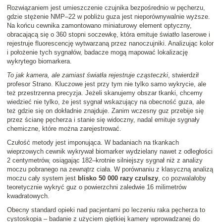
Rozwiązaniem jest umieszczenie czujnika bezpośrednio w pęcherzu,
gdzie stężenie NMP–22 w pobliżu guza jest nieporównywalnie wyższe.
Na końcu cewnika zamontowano miniaturowy element optyczny,
obracającą się o 360 stopni soczewkę, która emituje światło laserowe i
rejestruje fluorescencję wytwarzaną przez nanoczujniki. Analizując kolor
i położenie tych sygnałów, badacze mogą mapować lokalizację
wykrytego biomarkera.
To jak kamera, ale zamiast światła rejestruje cząsteczki
, stwierdził
profesor Strano. Kluczowe jest przy tym nie tylko samo wykrycie, ale
też przestrzenna precyzja. Jeżeli skanujemy obszar tkanki, chcemy
wiedzieć nie tylko, że jest sygnał wskazujący na obecność guza, ale
też gdzie się on dokładnie znajduje. Zanim wczesny guz przebije się
przez ścianę pęcherza i stanie się widoczny, nadal emituje sygnały
chemiczne, które można zarejestrować.
Czułość metody jest imponująca. W badaniach na tkankach
wieprzowych cewnik wykrywał biomarker wydzielany nawet z odległości
2 centymetrów, osiągając 182–krotnie silniejszy sygnał niż z analizy
moczu pobranego na zewnątrz ciała. W porównaniu z klasyczną analizą
moczu cały system jest
blisko 50 000 razy czulszy
, co pozwalałoby
teoretycznie wykryć guz o powierzchni zaledwie 16 milimetrów
kwadratowych.
Obecny standard opieki nad pacjentami po leczeniu raka pęcherza to
cystoskopia – badanie z użyciem giętkiej kamery wprowadzanej do