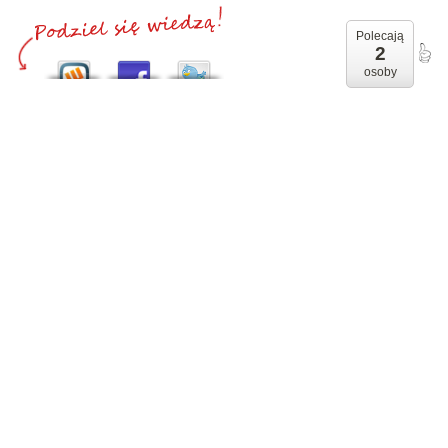
Polecają
2
osoby