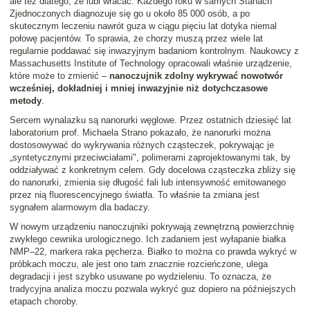
ale też dlatego, że lubi wracać. Każdego roku w samych Stanach
Zjednoczonych diagnozuje się go u około 85 000 osób, a po
skutecznym leczeniu nawrót guza w ciągu pięciu lat dotyka niemal
połowę pacjentów. To sprawia, że chorzy muszą przez wiele lat
regularnie poddawać się inwazyjnym badaniom kontrolnym. Naukowcy z
Massachusetts Institute of Technology opracowali właśnie urządzenie,
które może to zmienić –
nanoczujnik zdolny wykrywać nowotwór
wcześniej, dokładniej i mniej inwazyjnie niż dotychczasowe
metody
.
Sercem wynalazku są nanorurki węglowe. Przez ostatnich dziesięć lat
laboratorium prof. Michaela Strano pokazało, że nanorurki można
dostosowywać do wykrywania różnych cząsteczek, pokrywając je
„syntetycznymi przeciwciałami", polimerami zaprojektowanymi tak, by
oddziaływać z konkretnym celem. Gdy docelowa cząsteczka zbliży się
do nanorurki, zmienia się długość fali lub intensywność emitowanego
przez nią fluorescencyjnego światła. To właśnie ta zmiana jest
sygnałem alarmowym dla badaczy.
W nowym urządzeniu nanoczujniki pokrywają zewnętrzną powierzchnię
zwykłego cewnika urologicznego. Ich zadaniem jest wyłapanie białka
NMP–22, markera raka pęcherza. Białko to można co prawda wykryć w
próbkach moczu, ale jest ono tam znacznie rozcieńczone, ulega
degradacji i jest szybko usuwane po wydzieleniu. To oznacza, że
tradycyjna analiza moczu pozwala wykryć guz dopiero na późniejszych
etapach choroby.