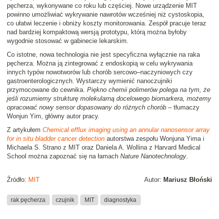
pęcherza, wykonywane co roku lub częściej. Nowe urządzenie MIT
powinno umożliwiać wykrywanie nawrotów wcześniej niż cystoskopia,
co ułatwi leczenie i obniży koszty monitorowania. Zespół pracuje teraz
nad bardziej kompaktową wersją prototypu, którą można byłoby
wygodnie stosować w gabinecie lekarskim.
Co istotne, nowa technologia nie jest specyficzna wyłącznie na raka
pęcherza. Można ją zintegrować z endoskopią w celu wykrywania
innych typów nowotworów lub chorób sercowo–naczyniowych czy
gastroenterologicznych. Wystarczy wymienić nanoczujniki
przymocowane do cewnika.
Piękno chemii polimerów polega na tym, że
jeśli rozumiemy strukturę molekularną docelowego biomarkera, możemy
opracować nowy sensor dopasowany do różnych chorób
– tłumaczy
Wonjun Yim, główny autor pracy.
Z artykułem
Chemical efflux imaging using an annular nanosensor array
for in situ bladder cancer detection
autorstwa zespołu Wonjuna Yima i
Michaela S. Strano z MIT oraz Daniela A. Wollina z Harvard Medical
School można zapoznać się na łamach
Nature Nanotechnology
.
Źródło:
MIT
Autor:
Mariusz Błoński
rak pęcherza
czujnik
MIT
diagnostyka