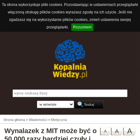
Ta strona wykorzystuje pliki cookies. Pozostawiając w ustawieniach przeglądarki
włączoną obsługę plików cookies wyrażasz zgodę na ich użycie. Jeśli nie
zgadzasz się na wykorzystanie plików cookies, zmień ustawienia swojej
przeglądarki.
Rozumiem
Strona główna
>
Wiadomości
>
Medycyna
Wynalazek z MIT może być o
A
A
A
50 000 razy bardziej czuły i