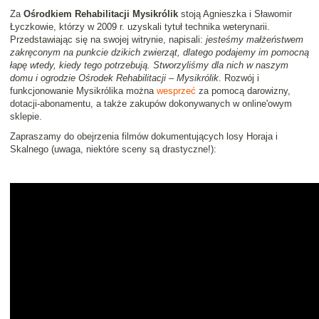
Za
Ośrodkiem Rehabilitacji Mysikrólik
stoją Agnieszka i Sławomir
Łyczkowie, którzy w 2009 r. uzyskali tytuł technika weterynarii.
Przedstawiając się na swojej witrynie, napisali:
jesteśmy małżeństwem
zakręconym na punkcie dzikich zwierząt, dlatego podajemy im pomocną
łapę wtedy, kiedy tego potrzebują. Stworzyliśmy dla nich w naszym
domu i ogrodzie Ośrodek Rehabilitacji – Mysikrólik
. Rozwój i
funkcjonowanie Mysikrólika można
wesprzeć
za pomocą darowizny,
dotacji-abonamentu, a także zakupów dokonywanych w online'owym
sklepie.
Zapraszamy do obejrzenia filmów dokumentujących losy Horaja i
Skalnego (uwaga, niektóre sceny są drastyczne!):