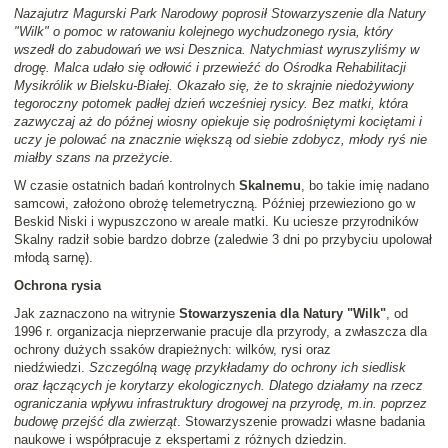
Nazajutrz Magurski Park Narodowy poprosił Stowarzyszenie dla Natury
"Wilk" o pomoc w ratowaniu kolejnego wychudzonego rysia, który
wszedł do zabudowań we wsi Desznica. Natychmiast wyruszyliśmy w
drogę. Malca udało się odłowić i przewieźć do Ośrodka Rehabilitacji
Mysikrólik w Bielsku-Białej. Okazało się, że to skrajnie niedożywiony
tegoroczny potomek padłej dzień wcześniej rysicy. Bez matki, która
zazwyczaj aż do późnej wiosny opiekuje się podrośniętymi kociętami i
uczy je polować na znacznie większą od siebie zdobycz, młody ryś nie
miałby szans na przeżycie
.
W czasie ostatnich badań kontrolnych
Skalnemu
, bo takie imię nadano
samcowi, założono obrożę telemetryczną. Później przewieziono go w
Beskid Niski i wypuszczono w areale matki. Ku uciesze przyrodników
Skalny radził sobie bardzo dobrze (zaledwie 3 dni po przybyciu upolował
młodą sarnę).
Ochrona rysia
Jak zaznaczono na witrynie
Stowarzyszenia dla Natury "Wilk"
, od
1996 r. organizacja nieprzerwanie pracuje dla przyrody, a zwłaszcza dla
ochrony dużych ssaków drapieżnych: wilków, rysi oraz
niedźwiedzi.
Szczególną wagę przykładamy do ochrony ich siedlisk
oraz łączących je korytarzy ekologicznych. Dlatego działamy na rzecz
ograniczania wpływu infrastruktury drogowej na przyrodę, m.in. poprzez
budowę przejść dla zwierząt
. Stowarzyszenie prowadzi własne badania
naukowe i współpracuje z ekspertami z różnych dziedzin.