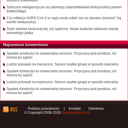
ludzkimi szkieletami
Sztuczna inteligencja po raz pierwszy zaprojektowała funkcjonalny genom
bakteriofaga
Czy infekcja SARS-CoV-2 w ciąży może odbić się na zdrowiu dziecka? Są
wyniki metaanalizy
Dodo widział świat inaczej, niż sądzono. Nowe badanie odsłania zmysły
wymarłego ptaka
Najnowsze komentarze
Spadek dzietności to uniwersalny wzorzec. Przyczyna jest prostsza, niż
można by sądzić
Ludzie polowali na mamucice. Samce zwykle ginęły w sposób naturalny
Spadek dzietności to uniwersalny wzorzec. Przyczyna jest prostsza, niż
można by sądzić
Ludzie polowali na mamucice. Samce zwykle ginęły w sposób naturalny
Spadek dzietności to uniwersalny wzorzec. Przyczyna jest prostsza, niż
można by sądzić
Polityka prywatności
|
Kontakt
Szkolenia
© Copyright 2006-2026
KopalniaWiedzy.pl