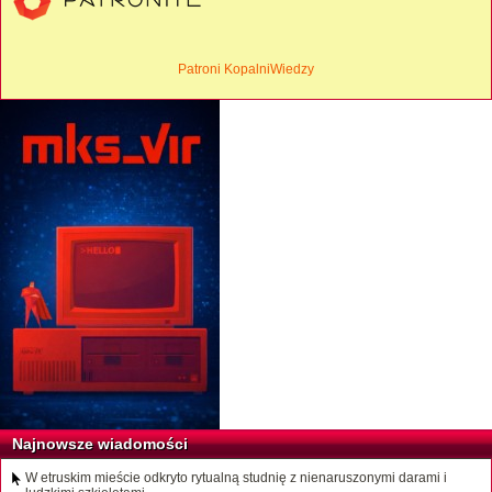
Patroni KopalniWiedzy
Najnowsze wiadomości
W etruskim mieście odkryto rytualną studnię z nienaruszonymi darami i