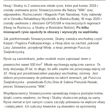
Horaj i Skalny to 2 osierocone młode rysie, które pod koniec 2019 r.
zostały uratowane przez Stowarzyszenie dla Natury "Wilk" oraz,
odpowiednio, Roztoczański i Magurski Park Narodowy. Koty nabierały
sił w Ośrodku Rehabilitacji Mysikrólik w Bielsku-Białej. W maju 2020 r.
zostały uwolnione z obrożami GPS/GSM w macierzystych regionach
(Horaj na Roztoczu, a Skalny w Beskidzie Niskim).
Po kilku
miesiącach rysie opuściły te obszary i wyruszyły na wędrówkę
.
Jak poinformowało Stowarzyszenie,
Skalny zwiedza wschodnią część
Karpat i Pogórza Podkarpackiego, a Horaj idzie na zachód, pokonał
Lasy Janowskie, przepłynął Wisłę, a teraz penetruje Puszczę
Świętokrzyską
.
Rysie są samotnikami, jeden osobnik może zajmować teren o
2
powierzchni nawet 500 km
. Młode wychowują wyłącznie samice. Te
koty dożywają 20 lat, to długo, bo wilki zwykle nie przeżywają więcej niż
10. Horaj jest przedstawicielem populacji wschodniej, nizinnej. Jest
dobrze przystosowany do polowania na takich terenach, jak Puszcza
Świętokrzyska
- powiedziała Echu Dnia dr Sabina Pierużek-Nowak,
prezes Stowarzyszenia "Wilk".
Współpracownicy Stowarzyszenia sprawdzają miejsca postojów kotów,
dzięki czemu wiadomo, że Horaj i Skalny skutecznie polują na sarny.
Rysie niemal w tym samym czasie zaczęły polowania na większe ofiary
- cielęta jeleni.
Ich sukcesy łowieckie są dowodem na wyśmienitą