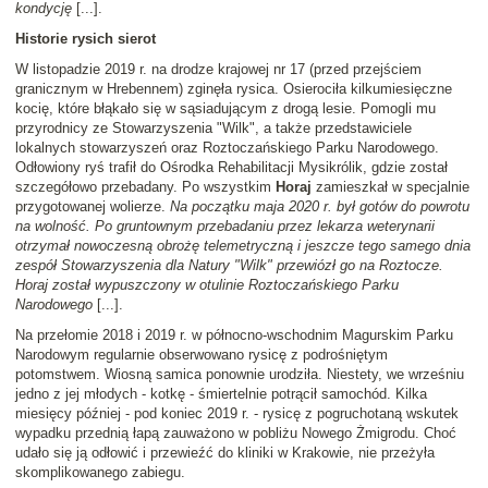
kondycję
[...].
Historie rysich sierot
W listopadzie 2019 r. na drodze krajowej nr 17 (przed przejściem
granicznym w Hrebennem) zginęła rysica. Osierociła kilkumiesięczne
kocię, które błąkało się w sąsiadującym z drogą lesie. Pomogli mu
przyrodnicy ze Stowarzyszenia "Wilk", a także przedstawiciele
lokalnych stowarzyszeń oraz Roztoczańskiego Parku Narodowego.
Odłowiony ryś trafił do Ośrodka Rehabilitacji Mysikrólik, gdzie został
szczegółowo przebadany. Po wszystkim
Horaj
zamieszkał w specjalnie
przygotowanej wolierze.
Na początku maja 2020 r. był gotów do powrotu
na wolność. Po gruntownym przebadaniu przez lekarza weterynarii
otrzymał nowoczesną obrożę telemetryczną i jeszcze tego samego dnia
zespół Stowarzyszenia dla Natury "Wilk" przewiózł go na Roztocze.
Horaj został wypuszczony w otulinie Roztoczańskiego Parku
Narodowego
[...].
Na przełomie 2018 i 2019 r. w północno-wschodnim Magurskim Parku
Narodowym regularnie obserwowano rysicę z podrośniętym
potomstwem. Wiosną samica ponownie urodziła. Niestety, we wrześniu
jedno z jej młodych - kotkę - śmiertelnie potrącił samochód. Kilka
miesięcy później - pod koniec 2019 r. - rysicę z pogruchotaną wskutek
wypadku przednią łapą zauważono w pobliżu Nowego Żmigrodu. Choć
udało się ją odłowić i przewieźć do kliniki w Krakowie, nie przeżyła
skomplikowanego zabiegu.