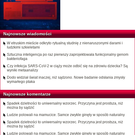
Najnowsze wiadomości
W etruskim mieście odkryto rytualną studnię z nienaruszonymi darami i
ludzkimi szkieletami
Sztuczna inteligencja po raz pierwszy zaprojektowała funkcjonalny genom
bakteriofaga
Czy infekcja SARS-CoV-2 w ciąży może odbić się na zdrowiu dziecka? Są
wyniki metaanalizy
Dodo widział świat inaczej, niż sądzono. Nowe badanie odsłania zmysły
wymarłego ptaka
Najnowsze komentarze
Spadek dzietności to uniwersalny wzorzec. Przyczyna jest prostsza, niż
można by sądzić
Ludzie polowali na mamucice. Samce zwykle ginęły w sposób naturalny
Spadek dzietności to uniwersalny wzorzec. Przyczyna jest prostsza, niż
można by sądzić
Ludzie polowali na mamucice. Samce zwykle ginęły w sposób naturalny