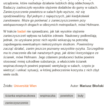
urządzenie, które naśladuje działanie ludzkich dróg oddechowych.
Badaczy zaskoczyło wysokie stężenie dodatków do gumy w salach.
Zanieczyszczenie powietrza w salach było wyższe, niż się
spodziewaliśmy. Był jednym z najwyższych, jaki kiedykolwiek
zanotowano. Może go porównać z zanieczyszczeniem przy
wielopasmowych drogach w olbrzymich metropoliach
, mówi Hofmann.
W trakcie
badań
nie sprawdzano, jak tak wysokie stężenie
zanieczyszczeń wpływa na ludzkie zdrowie. Naukowcy podkreślają
jednak, że uzyskane przez nich wyniki wskazują na potrzebę
zapobiegania ewentualnym niekorzystnym skutkom.
Powinniśmy
zacząć działać, zanim jeszcze poznamy wszystkie ryzyka. Szczególnie
ma to znaczenie dla tak narażonych grup, jak dzieci korzystające ze
ścianek
, mówi Hofmann. Jego zdaniem producenci butów powinni
stosować mniej szkodliwe substancje, a właściciele ścianek
wspinaczkowych powinni poprawić wentylację w salach, często je
wietrzyć i unikać sytuacji, w której jednocześnie korzysta z nich zbyt
wiele osób.
Źródło:
Universität Wien
Autor:
Mariusz Błoński
ścianka wspinaczkowa
wspinaczka
powietrze
buty
zanieczyszczenie