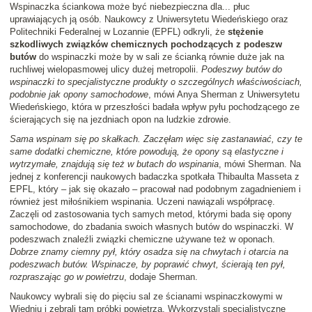
Wspinaczka ściankowa może być niebezpieczna dla... płuc
uprawiających ją osób. Naukowcy z Uniwersytetu Wiedeńskiego oraz
Politechniki Federalnej w Lozannie (EPFL) odkryli, że
stężenie
szkodliwych związków chemicznych pochodzących z podeszw
butów
do wspinaczki może by w sali ze ścianką równie duże jak na
ruchliwej wielopasmowej ulicy dużej metropolii.
Podeszwy butów do
wspinaczki to specjalistyczne produkty o szczególnych właściwościach,
podobnie jak opony samochodowe
, mówi Anya Sherman z Uniwersytetu
Wiedeńskiego, która w przeszłości badała wpływ pyłu pochodzącego ze
ścierających się na jezdniach opon na ludzkie zdrowie.
Sama wspinam się po skałkach. Zaczęłam więc się zastanawiać, czy te
same dodatki chemiczne, które powodują, że opony są elastyczne i
wytrzymałe, znajdują się też w butach do wspinania
, mówi Sherman. Na
jednej z konferencji naukowych badaczka spotkała Thibaulta Masseta z
EPFL, który – jak się okazało – pracował nad podobnym zagadnieniem i
również jest miłośnikiem wspinania. Uczeni nawiązali współpracę.
Zaczęli od zastosowania tych samych metod, którymi bada się opony
samochodowe, do zbadania swoich własnych butów do wspinaczki. W
podeszwach znaleźli związki chemiczne używane też w oponach.
Dobrze znamy ciemny pył, który osadza się na chwytach i otarcia na
podeszwach butów. Wspinacze, by poprawić chwyt, ścierają ten pył,
rozpraszając go w powietrzu
, dodaje Sherman.
Naukowcy wybrali się do pięciu sal ze ścianami wspinaczkowymi w
Wiedniu i zebrali tam próbki powietrza. Wykorzystali specjalistyczne