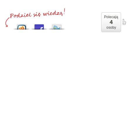
Polecają
4
osoby