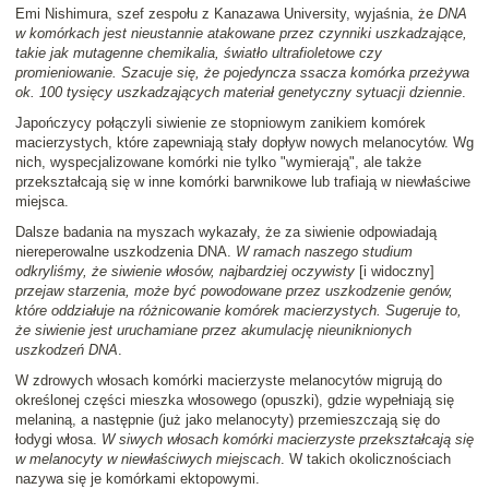
Emi Nishimura, szef zespołu z Kanazawa University, wyjaśnia, że
DNA
w komórkach jest nieustannie atakowane przez czynniki uszkadzające,
takie jak mutagenne chemikalia, światło ultrafioletowe czy
promieniowanie. Szacuje się, że pojedyncza ssacza komórka przeżywa
ok. 100 tysięcy uszkadzających materiał genetyczny sytuacji dziennie
.
Japończycy połączyli siwienie ze stopniowym zanikiem komórek
macierzystych, które zapewniają stały dopływ nowych melanocytów. Wg
nich, wyspecjalizowane komórki nie tylko "wymierają", ale także
przekształcają się w inne komórki barwnikowe lub trafiają w niewłaściwe
miejsca.
Dalsze badania na myszach wykazały, że za siwienie odpowiadają
niereperowalne uszkodzenia DNA.
W ramach naszego studium
odkryliśmy, że siwienie włosów, najbardziej oczywisty
[i widoczny]
przejaw starzenia, może być powodowane przez uszkodzenie genów,
które oddziałuje na różnicowanie komórek macierzystych. Sugeruje to,
że siwienie jest uruchamiane przez akumulację nieuniknionych
uszkodzeń DNA
.
W zdrowych włosach komórki macierzyste melanocytów migrują do
określonej części mieszka włosowego (opuszki), gdzie wypełniają się
melaniną, a następnie (już jako melanocyty) przemieszczają się do
łodygi włosa.
W siwych włosach komórki macierzyste przekształcają się
w melanocyty w niewłaściwych miejscach
. W takich okolicznościach
nazywa się je komórkami ektopowymi.