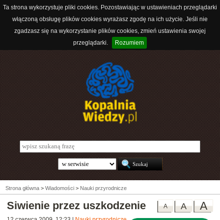
Ta strona wykorzystuje pliki cookies. Pozostawiając w ustawieniach przeglądarki
włączoną obsługę plików cookies wyrażasz zgodę na ich użycie. Jeśli nie
zgadzasz się na wykorzystanie plików cookies, zmień ustawienia swojej
przeglądarki.
Rozumiem
Strona główna
>
Wiadomości
>
Nauki przyrodnicze
Siwienie przez uszkodzenie
A
A
A
12 czerwca 2009, 12:23
|
Nauki przyrodnicze