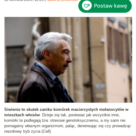
Siwienie to skutek zaniku komórek macierzystych melanocytów w
mieszkach włosów
. Dzieje się tak, ponieważ jak wszystkie inne,
komórki te podlegają tzw. stresowi genotoksycznemu, a my sami nie
pomagamy własnym organizmom, paląc, denerwując się czy prowadząc
niezdrowy tryb życia (
Cell
).