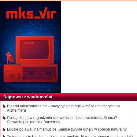
Najnowsze wiadomości
Blaszki mitochondrialne – nowy typ patologii w mózgach chorych na
Alzheimera
Co się dzieje w organizmie człowieka podczas zaćmienia Słońca?
Sprawdzą to uczeni z Barcelony
Ludzie polowali na mamucice. Samce zwykle ginęły w sposób naturalny
Zmieniamy się bardziej, niż nam się wydaje. Nasza osobowość nie jest stała