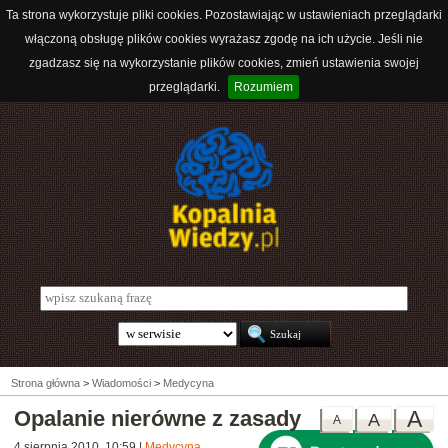
Ta strona wykorzystuje pliki cookies. Pozostawiając w ustawieniach przeglądarki
włączoną obsługę plików cookies wyrażasz zgodę na ich użycie. Jeśli nie
zgadzasz się na wykorzystanie plików cookies, zmień ustawienia swojej
przeglądarki.
Rozumiem
Strona główna
>
Wiadomości
>
Medycyna
Opalanie nierówne z zasady
A
A
A
4 sierpnia 2010, 10:59
|
Medycyna