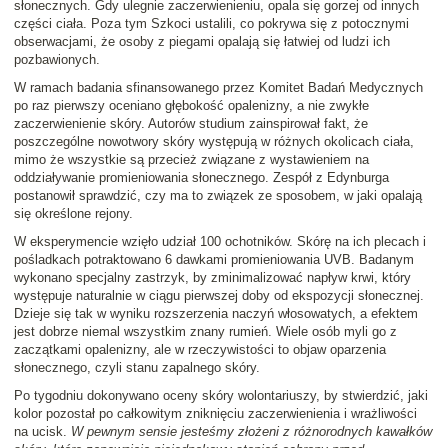
słonecznych. Gdy ulegnie zaczerwienieniu, opala się gorzej od innych
części ciała. Poza tym Szkoci ustalili, co pokrywa się z potocznymi
obserwacjami, że osoby z piegami opalają się łatwiej od ludzi ich
pozbawionych.
W ramach badania sfinansowanego przez Komitet Badań Medycznych
po raz pierwszy oceniano głębokość opalenizny, a nie zwykłe
zaczerwienienie skóry. Autorów studium zainspirował fakt, że
poszczególne nowotwory skóry występują w różnych okolicach ciała,
mimo że wszystkie są przecież związane z wystawieniem na
oddziaływanie promieniowania słonecznego. Zespół z Edynburga
postanowił sprawdzić, czy ma to związek ze sposobem, w jaki opalają
się określone rejony.
W eksperymencie wzięło udział 100 ochotników. Skórę na ich plecach i
pośladkach potraktowano 6 dawkami promieniowania UVB. Badanym
wykonano specjalny zastrzyk, by zminimalizować napływ krwi, który
występuje naturalnie w ciągu pierwszej doby od ekspozycji słonecznej.
Dzieje się tak w wyniku rozszerzenia naczyń włosowatych, a efektem
jest dobrze niemal wszystkim znany rumień. Wiele osób myli go z
zaczątkami opalenizny, ale w rzeczywistości to objaw oparzenia
słonecznego, czyli stanu zapalnego skóry.
Po tygodniu dokonywano oceny skóry wolontariuszy, by stwierdzić, jaki
kolor pozostał po całkowitym zniknięciu zaczerwienienia i wrażliwości
na ucisk.
W pewnym sensie jesteśmy złożeni z różnorodnych kawałków