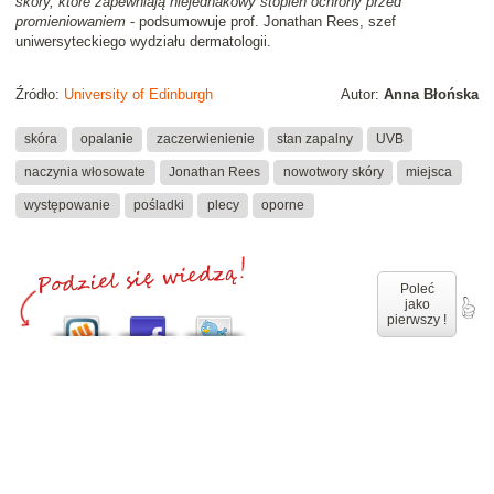
skóry, które zapewniają niejednakowy stopień ochrony przed
promieniowaniem
- podsumowuje prof. Jonathan Rees, szef
uniwersyteckiego wydziału dermatologii.
Źródło:
University of Edinburgh
Autor:
Anna Błońska
skóra
opalanie
zaczerwienienie
stan zapalny
UVB
naczynia włosowate
Jonathan Rees
nowotwory skóry
miejsca
występowanie
pośladki
plecy
oporne
Poleć
jako
pierwszy !