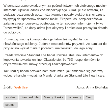
W sondażu przeprowadzonym za pośrednictwem ich ulubionego medium
internauci ujawnili jednak coś niepokojącego. Okazuje się bowiem, że
podczas bezsennych godzin
użytkownicy poczty elektronicznej często
wysyłają do spamerów dosadne maile
. Eksperci ds. bezpieczeństwa
załamują ręce, ponieważ postępując w ten sposób, informujemy tylko
"przeciwnika", że dany adres jest aktywny i śmieciowa przesyłka dotarła
do odbiorcy.
Prowadząc nocną korespondencję, łatwo też wysłać list
do
niewłaściwego odbiorcy
. Jeden z respondentów przyznał, że zamiast do
przyjaciela wysłał maila z poradami małżeńskimi do jego żony.
Przedstawiciele Standard Life badali również stosunek internautów do
kupowania towarów on-line. Okazało się, że 75% respondentów nie
czyta warunków umowy przed jej zaakceptowaniem.
Taki rodzaj badań pozwala nam zrozumieć, jak zmieniają się postawy
wobec e-handlu
– wyjaśnia
Mandy Blanks
ze Standard Life Healthcare.
Źródło:
Web User
Autor:
Anna Błońska
sondaż
Standard Life
Mandy Blanks
bezsenny
Sieć
spamer