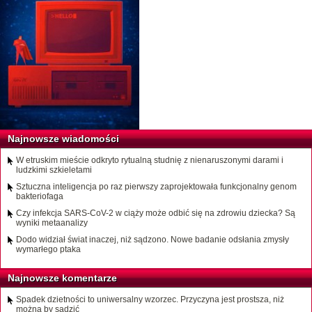
Najnowsze wiadomości
W etruskim mieście odkryto rytualną studnię z nienaruszonymi darami i
ludzkimi szkieletami
Sztuczna inteligencja po raz pierwszy zaprojektowała funkcjonalny genom
bakteriofaga
Czy infekcja SARS-CoV-2 w ciąży może odbić się na zdrowiu dziecka? Są
wyniki metaanalizy
Dodo widział świat inaczej, niż sądzono. Nowe badanie odsłania zmysły
wymarłego ptaka
Najnowsze komentarze
Spadek dzietności to uniwersalny wzorzec. Przyczyna jest prostsza, niż
można by sądzić