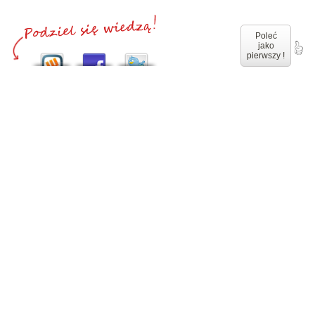
Poleć
jako
pierwszy !