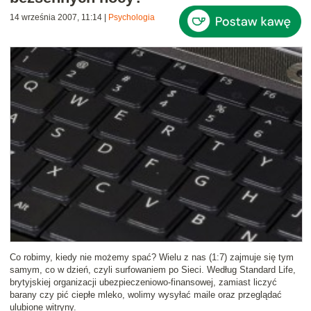
14 września 2007, 11:14
|
Psychologia
Co robimy, kiedy nie możemy spać? Wielu z nas (1:7) zajmuje się tym
samym, co w dzień, czyli
surfowaniem po Sieci
. Według
Standard Life
,
brytyjskiej organizacji ubezpieczeniowo-finansowej, zamiast liczyć
barany czy pić ciepłe mleko, wolimy wysyłać maile oraz przeglądać
ulubione witryny.