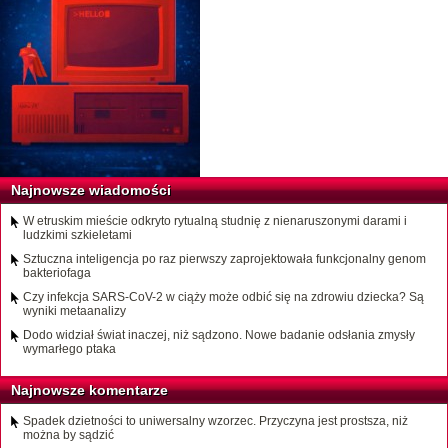
Najnowsze wiadomości
W etruskim mieście odkryto rytualną studnię z nienaruszonymi darami i
ludzkimi szkieletami
Sztuczna inteligencja po raz pierwszy zaprojektowała funkcjonalny genom
bakteriofaga
Czy infekcja SARS-CoV-2 w ciąży może odbić się na zdrowiu dziecka? Są
wyniki metaanalizy
Dodo widział świat inaczej, niż sądzono. Nowe badanie odsłania zmysły
wymarłego ptaka
Najnowsze komentarze
Spadek dzietności to uniwersalny wzorzec. Przyczyna jest prostsza, niż
można by sądzić