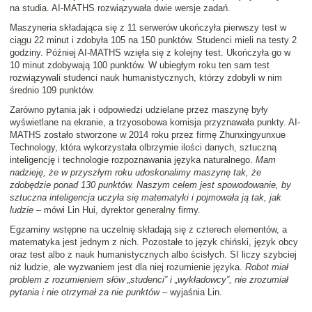
na studia. AI-MATHS rozwiązywała dwie wersje zadań.
Maszyneria składająca się z 11 serwerów ukończyła pierwszy test w
ciągu 22 minut i zdobyła 105 na 150 punktów. Studenci mieli na testy 2
godziny. Później AI-MATHS wzięła się z kolejny test. Ukończyła go w
10 minut zdobywają 100 punktów. W ubiegłym roku ten sam test
rozwiązywali studenci nauk humanistycznych, którzy zdobyli w nim
średnio 109 punktów.
Zarówno pytania jak i odpowiedzi udzielane przez maszynę były
wyświetlane na ekranie, a trzyosobowa komisja przyznawała punkty. AI-
MATHS zostało stworzone w 2014 roku przez firmę Zhunxingyunxue
Technology, która wykorzystała olbrzymie ilości danych, sztuczną
inteligencję i technologie rozpoznawania języka naturalnego.
Mam
nadzieję, że w przyszłym roku udoskonalimy maszynę tak, że
zdobędzie ponad 130 punktów. Naszym celem jest spowodowanie, by
sztuczna inteligencja uczyła się matematyki i pojmowała ją tak, jak
ludzie
– mówi Lin Hui, dyrektor generalny firmy.
Egzaminy wstępne na uczelnię składają się z czterech elementów, a
matematyka jest jednym z nich. Pozostałe to język chiński, język obcy
oraz test albo z nauk humanistycznych albo ścisłych. SI liczy szybciej
niż ludzie, ale wyzwaniem jest dla niej rozumienie języka.
Robot miał
problem z rozumieniem słów „studenci” i „wykładowcy”, nie zrozumiał
pytania i nie otrzymał za nie punktów
– wyjaśnia Lin.