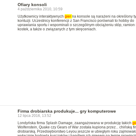
Ofiary konsoli
4 października 2010, 10:59
Użytkownicy interaktywnych
gier
na konsole są narażeni na określony t
kontuzji. Uczestnicy konferencji z San Francisco porównali to hobby do
uprawiania sportu i wspominali o szczególnym obciążeniu stóp, ramion 
kostek, a także o związanych z tym skręceniach.
Firma drobiarska produkuje... gry komputerowe
12 lipca 2016, 13:52
Londyńska firma Splash Damage, zaangażowana w produkcję takich
gi
Wolfenstein, Quake czy Gears of War została kupiona przez... chińską fi
drobiarską. Przedsiębiorstwo Leyou jeszcze w ubiegłym roku zajmowało
wyłącznie hodowlą kurczaków i handlem ich mięsem na ternie prowincji