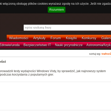
ki włączoną obsługę plików cookies wyrażasz zgodę na ich użycie. Jeśli nie zgadz
Rozumiem
Wiadomości
Artykuły
Forum
Książki
Konkursy
Galeri
Zdrowie/uroda
Bezpieczeństwo IT
Nauki przyrodnicze
Astronomia/fizyk
sortuj wg:
trafnoś
ości
owadzili testy wydajności Windows Visty, by sprawdzić, jak najnowszy system
podczas korzystania z popularnych gier.