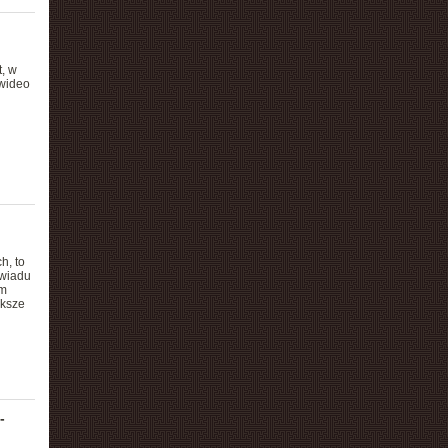
, w
 wideo
h, to
ywiadu
'm
ększe
-