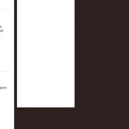
a.
jąc
ngiem