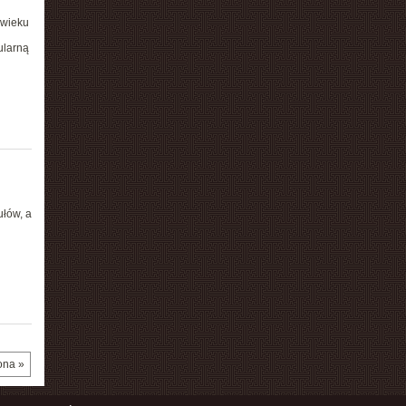
 wieku
ularną
ułów, a
ona »