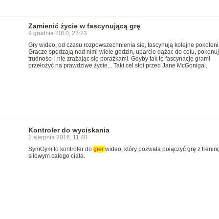
Zamienić życie w fascynującą grę
9 grudnia 2010, 22:23
Gry wideo, od czasu rozpowszechnienia się, fascynują kolejne pokoleni
Gracze spędzają nad nimi wiele godzin, uparcie dążąc do celu, pokonu
trudności i nie zrażając się porażkami. Gdyby tak tę fascynację grami
przełożyć na prawdziwe życie... Taki cel stoi przed Jane McGonigal.
Kontroler do wyciskania
2 sierpnia 2016, 11:40
SymGym to kontroler do
gier
wideo, który pozwala połączyć grę z treni
siłowym całego ciała.