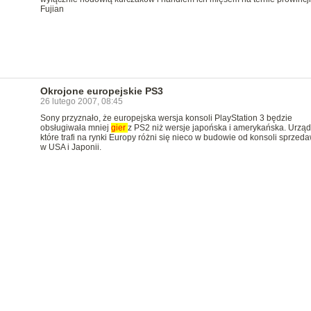
Fujian
Okrojone europejskie PS3
26 lutego 2007, 08:45
Sony przyznało, że europejska wersja konsoli PlayStation 3 będzie
obsługiwała mniej
gier
z PS2 niż wersje japońska i amerykańska. Urząd
które trafi na rynki Europy różni się nieco w budowie od konsoli sprzed
w USA i Japonii.