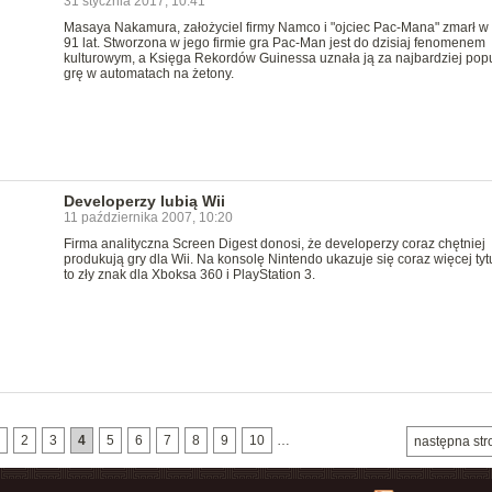
31 stycznia 2017, 10:41
Masaya Nakamura, założyciel firmy Namco i "ojciec Pac-Mana" zmarł w
91 lat. Stworzona w jego firmie gra Pac-Man jest do dzisiaj fenomenem
kulturowym, a Księga Rekordów Guinessa uznała ją za najbardziej pop
grę w automatach na żetony.
Developerzy lubią Wii
11 października 2007, 10:20
Firma analityczna Screen Digest donosi, że developerzy coraz chętniej
produkują gry dla Wii. Na konsolę Nintendo ukazuje się coraz więcej tyt
to zły znak dla Xboksa 360 i PlayStation 3.
2
3
4
5
6
7
8
9
10
…
następna str