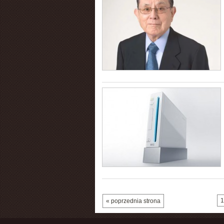
1
« poprzednia strona