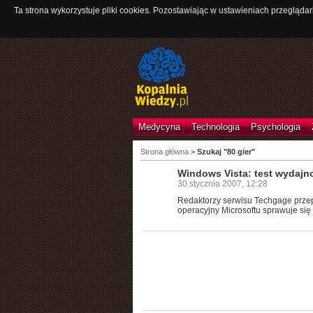
Ta strona wykorzystuje pliki cookies. Pozostawiając w ustawieniach przeglądar
Medycyna
Technologia
Psychologia
Strona główna
>
Szukaj "80 gier"
Windows Vista: test wydajn
30 stycznia 2007, 12:28
Redaktorzy serwisu Techgage przepr
operacyjny Microsoftu sprawuje się 