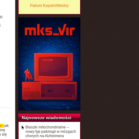
Patroni KopalniWiedzy
yp
i
Najnowsze wiadomości
er
jak
Blaszki mitochondrialne –
rmę
nowy typ patologii w mózgach
 się
chorych na Alzheimera