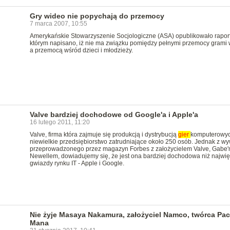
Gry wideo nie popychają do przemocy
7 marca 2007, 10:55
Amerykańskie Stowarzyszenie Socjologiczne (ASA) opublikowało raport
którym napisano, iż nie ma związku pomiędzy pełnymi przemocy grami
a przemocą wśród dzieci i młodzieży.
Valve bardziej dochodowe od Google'a i Apple'a
16 lutego 2011, 11:20
Valve, firma która zajmuje się produkcją i dystrybucją
gier
komputerowyc
niewielkie przedsiębiorstwo zatrudniające około 250 osób. Jednak z w
przeprowadzonego przez magazyn Forbes z założycielem Valve, Gabe
Newellem, dowiadujemy się, że jest ona bardziej dochodowa niż najwi
gwiazdy rynku IT - Apple i Google.
Nie żyje Masaya Nakamura, założyciel Namco, twórca Pac
Mana