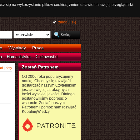
asz się na wykorzystanie plików cookies, zmień ustawienia swojej przeglądarki.
zaloguj się
e
Wywiady
Praca
a
Humanistyka
Ciekawostki
Zostań Patronem
ci
|
daty
Od 2006 roku popularyzujemy
naukę. Chcemy się rozwijać i
dostarczać naszym Czytelnikom
jeszcze więcej atrakcyjnych
treści wysokiej jakości. Dlatego
postanowiliśmy poprosić o
wsparcie. Zostań naszym
Patronem i pomóż nam rozwijać
KopalnięWiedzy.