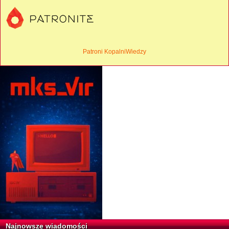
Patroni KopalniWiedzy
Najnowsze wiadomości