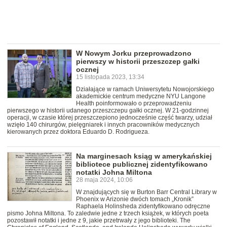
W Nowym Jorku przeprowadzono
pierwszy w historii przeszczep gałki
ocznej
15 listopada 2023, 13:34
Działające w ramach Uniwersytetu Nowojorskiego
akademickie centrum medyczne NYU Langone
Health poinformowało o przeprowadzeniu
pierwszego w historii udanego przeszczepu gałki ocznej. W 21-godzinnej
operacji, w czasie której przeszczepiono jednocześnie część twarzy, udział
wzięło 140 chirurgów, pielęgniarek i innych pracowników medycznych
kierowanych przez doktora Eduardo D. Rodrigueza.
Na marginesach ksiąg w amerykańskiej
bibliotece publicznej zidentyfikowano
notatki Johna Miltona
28 maja 2024, 10:06
W znajdujących się w Burton Barr Central Library w
Phoenix w Arizonie dwóch tomach „Kronik”
Raphaela Holinsheda zidentyfikowano odręczne
pismo Johna Miltona. To zaledwie jedne z trzech książek, w których poeta
pozostawił notatki i jedne z 9, jakie przetrwały z jego biblioteki. The