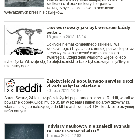
wielkości ciał oraz niektórych organów
wewnętrznych kaszalotów na podstawie
wytwarzanych przez nie dźwięków.
Lew workowaty jaki był, wreszcie każdy
widzi...
18 grudnia 2018, 13:14
Odkrycie niemal kompletnego szkieletu lwa
workowatego (Thylacoleo carnifex) pozwoliło po raz
pierwszy zrekonstruować cały kościec tego
zwierzęcia. Dzięki temu wiadomo więcej o jego
trybie życia. Okazuje się, że plejstoceński torbacz był sprawnym myśliwym i
miał silny ogon.
Założycielowi popularnego serwisu grozi
kilkadziesiąt lat więzienia
20 lipca 2011, 10:10
Aaron Swartz, 24-letni współzałożyciel popularnego serwisu Reddit, wpadł w
poważne kłopoty. Grozi mu do 35 lat więzienia i milion dolarów grzywny za
włamanie się do należącego do MIT-u archiwum JSTOR i kradzież olbrzymiej
ilości danych.
Indyjscy naukowcy nie znaleźli sygnału
ze „świtu wszechświata”
1 marca 2022, 12:03