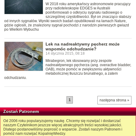
W 2018 roku amerykańscy astronomowie pracujący
przy radioteleskopie EDGES w Australii
poinformowali o odkryciu sygnału radiowego o
szczególnej częstotliwości. Był on znacząco słabszy
od innych sygnałów. Wyniki swoich badań opublikowali na łamach Nature,
gdzie ogłosili, że znaleziony sygnał pochodzi z narodzin pierwszych gwiazd
po Wielkim Wybuchu
Lek na nadreaktywny pęcherz może
wspomóc odchudzanie?
14 stycznia 2015, 08:18
Mirabegron, lek stosowany przy zespole
nadreaktywnego pęcherza (ang. overactive bladder,
OAB), może pomóc w zwiększeniu aktywności
metabolicznej tłuszczu brunatnego, a zatem
odchudzaniu.
1
następna strona »
Zostań Patronem
Od 2006 roku popularyzujemy naukę. Chcemy się rozwijać i dostarczać
naszym Czytelnikom jeszcze więcej atrakcyjnych treści wysokiej jakości.
Dlatego postanowiliśmy poprosić o wsparcie. Zostań naszym Patronem i
pomóż nam rozwijać KopalnięWiedzy.