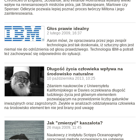
Chronicles of England, Scotlande, and Irelande Holinsheda wywarły wielki
wpływ na renesansowych mistrzów pióra, jak Shakespeare, Marlowe czy
Spenser. Odkrycie pozwala lepiej poznać proces twórczy Miltona i jego
zainteresowania.
Głos prawie idealny
2 lutego 2009, 16:37
Aaron mówi, że opracowana przez jego zespół
technologia jest tak doskonała, iż sztuczny głos jest
niemal nie do odróżnienia od głosu prawdziwego. Technologia IBM-a potrafi
też zachowywać się odpowiednio do sytuacji.
Długość życia człowieka wpływa na
środowisko naturalne
10 października 2013, 10:25
Zdaniem naukowców z Uniwersytetu
Kalifornijskiego w Davies oczekiwana długość
ludzkiego życia jest głównym elementem
pozwalającym na przewidzenie liczby gatunków
inwazyjnych oraz zagrożonych. Zwykle w analizach oddziaływania człowieka
na środowisko element ten nie jest brany pod uwagę
Jak "zmierzyć" kaszalota?
26 maja 2009, 11:45
Naukowcy z instytutu Scripps Oceanography
opracowali metodę pozwalającą na ustalenie