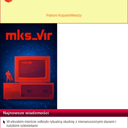
Patroni KopalniWiedzy
Najnowsze wiadomości
W etruskim mieście odkryto rytualną studnię z nienaruszonymi darami i
ludzkimi szkieletami