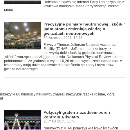
Dotcoma nazywa się Internet Party i połączyła się z
lewicową maoryską Mana Party tworząc Internet
Mana.
Precyzyjne pomiary neutronowej „skórki”
jądra atomu zmieniają wiedzę o
gwiazdach neutronowych
30 września 2021, 12:48
Fizycy z Thomas Jefferson National Accelerator
Facility (TJNAF – Jefferson Lab) zmierzyli z
niezwykłą dokładnością grubość neutronowej
„skórki” tworzącej otoczkę jądra ołowiu. Na łamach Physical Review Letters
poinformowali, że grubość ta wynosi 0,28 milionowych części nanometra. A
ich pomiary mają duże znaczenie dla określenia struktury i rozmiarów...
gwiazd neutronowych.
rubieży kraju hinduscy naukowcy znaleźli niezwykle rzadką roślinę, którą
u!
Połączyli grafen z azotkiem boru i
kontrolują światło
20 maja 2015, 11:47
Naukowcy z MIT-u połączyli właściwości dwóch