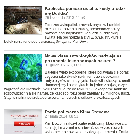
Kapliczka pomoże ustalić, kiedy urodził
się Budda?
26 listopada 2013, 11:53
Podczas wykopalisk prowadzonych w Lumbini,
miejscu narodzenia Buddy, archeolodzy odkryli
pozostałości najstarszej kapliczki buddyjskiej
świata. Na pochodzącą z VI w. p.n.e. strukturę z
belek natrafiono pod dzisiejszą Świątynią Mai Devi.
Nowa klasa antybiotyków nadzieją na
pokonanie lekoopornych bakterii?
31 grudnia 2020, 11:58
Bakterie wielolekooporne, które pojawiają się coraz
częściej jako skutek nadmiernego stosowania
antybiotyków w medycynie, hodowli zwierząt, chemii
domowej czy kosmetykach, to jedno z największych
zagrożeń dla ludzkości. WHO szacuje, że do roku 2050 lekooporne bakterie
rozpowszechnią się na tyle, że każdego roku będą zabijały 10 milionów ludzi.
Stąd też pilna potrzeba opracowania nowych środków je zwalczających
Partia polityczna Kima Dotcoma
27 maja 2014, 08:52
Kim Dotcom założył partię polityczną, która weszła
koalicję i ma zamiar startować we wrześniowych
wyborach do nowozelandzkiego parlamentu. Partia