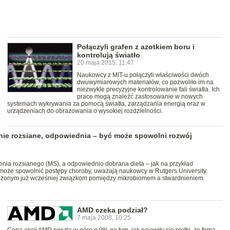
Połączyli grafen z azotkiem boru i
kontrolują światło
20 maja 2015, 11:47
Naukowcy z MIT-u połączyli właściwości dwóch
dwuwymiarowych materiałów, co pozwoliło im na
niezwykle precyzyjne kontrolowanie fali światła. Ich
prace mogą znaleźć zastosowanie w nowych
systemach wykrywania za pomocą światła, zarządzania energią oraz w
urządzeniach do obrazowania o wysokiej rozdzielności.
nie rozsiane, odpowiednia – być może spowolni rozwój
enia rozsianego (MS), a odpowiednio dobrana dieta – jak na przykład
może spowolnić postępy choroby, uważają naukowcy w Rutgers University.
auważonym już wcześniej związkom pomiędzy mikrobiomem a stwardnieniem
AMD czeka podział?
7 maja 2008, 10:25