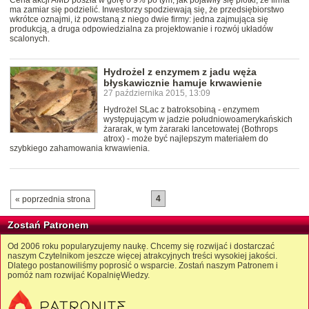
Cena akcji AMD poszła w górę o 9% po tym, jak pojawiły się plotki, że firma
ma zamiar się podzielić. Inwestorzy spodziewają się, że przedsiębiorstwo
wkrótce oznajmi, iż powstaną z niego dwie firmy: jedna zajmująca się
produkcją, a druga odpowiedzialna za projektowanie i rozwój układów
scalonych.
Hydrożel z enzymem z jadu węża
błyskawicznie hamuje krwawienie
27 października 2015, 13:09
Hydrożel SLac z batroksobiną - enzymem
występującym w jadzie południowoamerykańskich
żararak, w tym żararaki lancetowatej (Bothrops
atrox) - może być najlepszym materiałem do
szybkiego zahamowania krwawienia.
4
« poprzednia strona
Zostań Patronem
Od 2006 roku popularyzujemy naukę. Chcemy się rozwijać i dostarczać
naszym Czytelnikom jeszcze więcej atrakcyjnych treści wysokiej jakości.
Dlatego postanowiliśmy poprosić o wsparcie. Zostań naszym Patronem i
pomóż nam rozwijać KopalnięWiedzy.