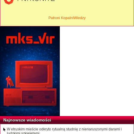
Patroni KopalniWiedzy
Najnowsze wiadomości
W etruskim mieście odkryto rytualną studnię z nienaruszonymi darami i
ludzkimi szkieletami