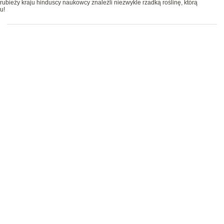
rubieży kraju hinduscy naukowcy znaleźli niezwykle rzadką roślinę, którą
u!