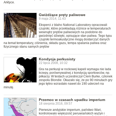
Arktyce.
Gwiżdżące pręty paliwowe
9 maja 2014, 11:43
Eksperci z Idaho National Laboratory opracowali
czujniki, które przekładają różnice w temperaturach
wewnątrz prętów paliwowych na podobne do
gwizdnięć dźwięki, opisujące stan paliwa. Tego typu
czujniki termoakustyczne mogą dostarczyć danych
na temat temperatury, ciśnienia, składu gazu, tempa spalania paliwa oraz
fizycznego stanu samych prętów
Kondycja perkusisty
22 lipca 2008, 10:32
Gra na perkusji w rockowej kapeli wymaga nie lada
krzepy, porównywalnej z kondycją sportowców, np.
piłkarzy. W testach uczestniczył Clem Burke, członek
zespołu Blondie. Okazało się, że po 90 minutach gry
jego tętno wzrastało nawet do 190 uderzeń na
minutę.
Przemoc w czasach upadku imperium
18 sierpnia 2016, 09:57
Pierwsze andyjskie imperium, państwo Wari,
kontrolowało większość peruwiańskich wyżyn i