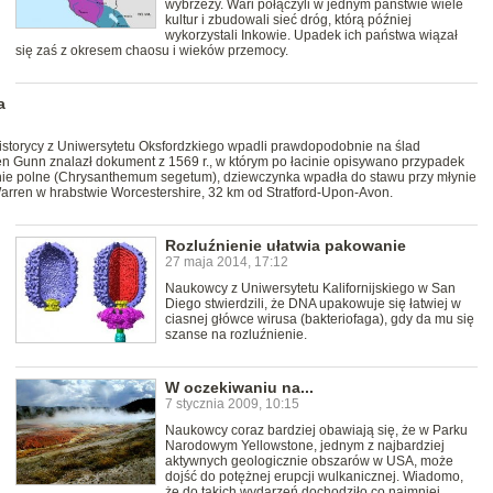
wybrzeży. Wari połączyli w jednym państwie wiele
kultur i zbudowali sieć dróg, którą później
wykorzystali Inkowie. Upadek ich państwa wiązał
się zaś z okresem chaosu i wieków przemocy.
a
historycy z Uniwersytetu Oksfordzkiego wpadli prawdopodobnie na ślad
en Gunn znalazł dokument z 1569 r., w którym po łacinie opisywano przypadek
ienie polne (Chrysanthemum segetum), dziewczynka wpadła do stawu przy młynie
Warren w hrabstwie Worcestershire, 32 km od Stratford-Upon-Avon.
Rozluźnienie ułatwia pakowanie
27 maja 2014, 17:12
Naukowcy z Uniwersytetu Kalifornijskiego w San
Diego stwierdzili, że DNA upakowuje się łatwiej w
ciasnej główce wirusa (bakteriofaga), gdy da mu się
szanse na rozluźnienie.
W oczekiwaniu na...
7 stycznia 2009, 10:15
Naukowcy coraz bardziej obawiają się, że w Parku
Narodowym Yellowstone, jednym z najbardziej
aktywnych geologicznie obszarów w USA, może
dojść do potężnej erupcji wulkanicznej. Wiadomo,
że do takich wydarzeń dochodziło co najmniej