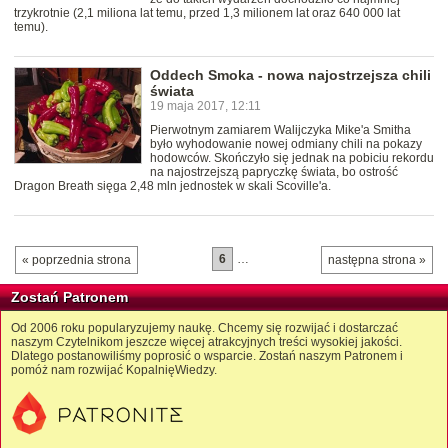
trzykrotnie (2,1 miliona lat temu, przed 1,3 milionem lat oraz 640 000 lat
temu).
Oddech Smoka - nowa najostrzejsza chili
świata
19 maja 2017, 12:11
Pierwotnym zamiarem Walijczyka Mike'a Smitha
było wyhodowanie nowej odmiany chili na pokazy
hodowców. Skończyło się jednak na pobiciu rekordu
na najostrzejszą papryczkę świata, bo ostrość
Dragon Breath sięga 2,48 mln jednostek w skali Scoville'a.
6
…
« poprzednia strona
następna strona »
Zostań Patronem
Od 2006 roku popularyzujemy naukę. Chcemy się rozwijać i dostarczać
naszym Czytelnikom jeszcze więcej atrakcyjnych treści wysokiej jakości.
Dlatego postanowiliśmy poprosić o wsparcie. Zostań naszym Patronem i
pomóż nam rozwijać KopalnięWiedzy.