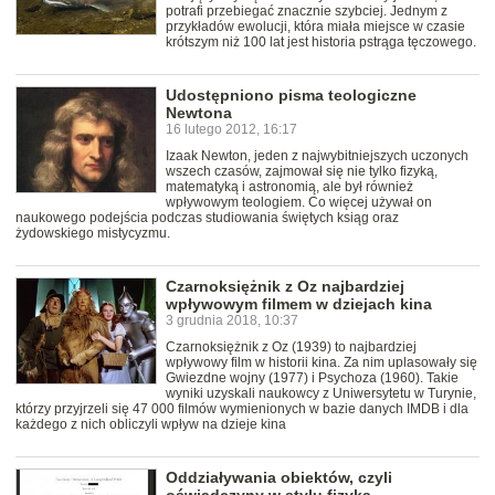
potrafi przebiegać znacznie szybciej. Jednym z
przykładów ewolucji, która miała miejsce w czasie
krótszym niż 100 lat jest historia pstrąga tęczowego.
Udostępniono pisma teologiczne
Newtona
16 lutego 2012, 16:17
Izaak Newton, jeden z najwybitniejszych uczonych
wszech czasów, zajmował się nie tylko fizyką,
matematyką i astronomią, ale był również
wpływowym teologiem. Co więcej używał on
naukowego podejścia podczas studiowania świętych ksiąg oraz
żydowskiego mistycyzmu.
Czarnoksiężnik z Oz najbardziej
wpływowym filmem w dziejach kina
3 grudnia 2018, 10:37
Czarnoksiężnik z Oz (1939) to najbardziej
wpływowy film w historii kina. Za nim uplasowały się
Gwiezdne wojny (1977) i Psychoza (1960). Takie
wyniki uzyskali naukowcy z Uniwersytetu w Turynie,
którzy przyjrzeli się 47 000 filmów wymienionych w bazie danych IMDB i dla
każdego z nich obliczyli wpływ na dzieje kina
Oddziaływania obiektów, czyli