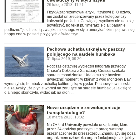
oświadczyny w stylu fizyka
26 lutego 2013, 11:21
Fizyk A zaprezentował artykuł fizykowi B. O dziwo,
nie został on zrecenzowany przez kolegów czy
koleżanki po fachu. Co więcej, wyników nie uda się
powtórzyć, bo tekst pt. "Interakcje ciał: badanie
podłużne" jest historią związku miłosnego w stylu amerykańskim: pojawia się
happy end w postaci przyjętych oświadczyn.
Pechowa uchatka utknęła w paszczy
polującego na sardele humbaka
31 lipca 2019, 09:20
Podczas ostatniej wycieczki fotografa przyrody
Chase'a Dekkera z Sanctuary Cruises czekała
spora niespodzianka. Udało mu się bowiem
uwiecznić moment, w którym z wód Monterey Bay
wynurzył się humbak z uchatką kalifornijską w pysku. Pechowy lew morski
nie zauważył, że płynie wprost na żerujące na sardele humbaki, a jak się to
dla niego skończyło, widać jak na dłoni...
Nowe urządzenie zrewolucjonizuje
transplantologię?
18 marca 2013, 13:02
Na Oxford University powstało urządzenie, które
przez 24 godziny podtrzymuje pracę wątroby
przeznaczonej do przeszczepu. Znajdujący się poza
organizmem człowieka organ funkcjonuje tak, jakby