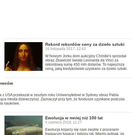
Rekord rekordów ceny za dzieło sztuki
16 listopada 2017, 12:43
W Nowym Jorku dom aukcyjny Christie's sprzedał
obraz Zbawiciel świata Leonarda da Vinci za
rekordową sumę 450 mln dolarów. To najwyższa
ceną, jaką kiedykolwiek uzyskano za dzieło sztuki.
kowców
z USA przekazał w zeszłym roku Uniwersytetowi w Sydney obraz Pabla
Śpiąca młoda dziewczyna). Zaznaczył przy tym, że fundusze uzyskane podczas
ia naukowe.
Ewolucja w mniej niż 100 lat
4 czerwca 2018, 11:17
Ewolucja kojarzy się nam zwykle z procesem
trwającym tysiące i miliony lat. Wiemy jednak, że