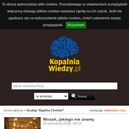
Ta strona wykorzystuje pliki cookies. Pozostawiając w ustawieniach przeglądarki
włączoną obsługę plików cookies wyrażasz zgodę na ich użycie. Jeśli nie
zgadzasz się na wykorzystanie plików cookies, zmień ustawienia swojej
przeglądarki.
Rozumiem
Strona główna
>
Szukaj "Agatha Christie"
sortuj wg:
trafności
|
daty
Mozart, jakiego nie znamy
20 września 2008, 09:53