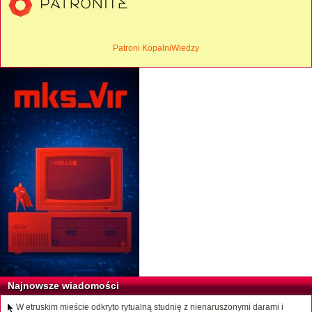
Patroni KopalniWiedzy
Najnowsze wiadomości
W etruskim mieście odkryto rytualną studnię z nienaruszonymi darami i