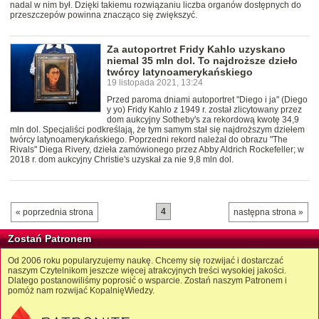
nadal w nim był. Dzięki takiemu rozwiązaniu liczba organów dostępnych do
przeszczepów powinna znacząco się zwiększyć.
Za autoportret Fridy Kahlo uzyskano
niemal 35 mln dol. To najdroższe dzieło
twórcy latynoamerykańskiego
19 listopada 2021, 13:24
Przed paroma dniami autoportret "Diego i ja" (Diego
y yo) Fridy Kahlo z 1949 r. został zlicytowany przez
dom aukcyjny Sotheby's za rekordową kwotę 34,9
mln dol. Specjaliści podkreślają, że tym samym stał się najdroższym dziełem
twórcy latynoamerykańskiego. Poprzedni rekord należał do obrazu "The
Rivals" Diega Rivery, dzieła zamówionego przez Abby Aldrich Rockefeller; w
2018 r. dom aukcyjny Christie's uzyskał za nie 9,8 mln dol.
4
« poprzednia strona
następna strona »
Zostań Patronem
Od 2006 roku popularyzujemy naukę. Chcemy się rozwijać i dostarczać
naszym Czytelnikom jeszcze więcej atrakcyjnych treści wysokiej jakości.
Dlatego postanowiliśmy poprosić o wsparcie. Zostań naszym Patronem i
pomóż nam rozwijać KopalnięWiedzy.