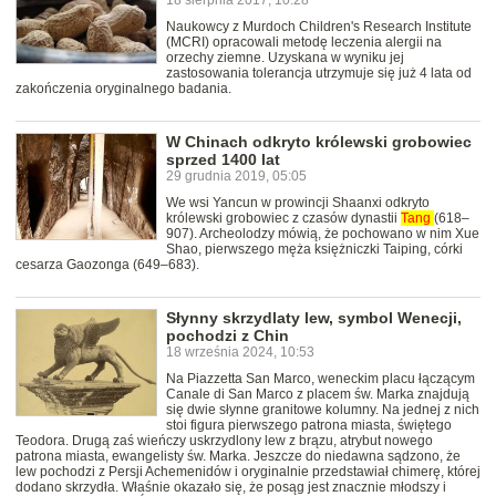
18 sierpnia 2017, 10:28
Naukowcy z Murdoch Children's Research Institute
(MCRI) opracowali metodę leczenia alergii na
orzechy ziemne. Uzyskana w wyniku jej
zastosowania tolerancja utrzymuje się już 4 lata od
zakończenia oryginalnego badania.
W Chinach odkryto królewski grobowiec
sprzed 1400 lat
29 grudnia 2019, 05:05
We wsi Yancun w prowincji Shaanxi odkryto
królewski grobowiec z czasów dynastii
Tang
(618–
907). Archeolodzy mówią, że pochowano w nim Xue
Shao, pierwszego męża księżniczki Taiping, córki
cesarza Gaozonga (649–683).
Słynny skrzydlaty lew, symbol Wenecji,
pochodzi z Chin
18 września 2024, 10:53
Na Piazzetta San Marco, weneckim placu łączącym
Canale di San Marco z placem św. Marka znajdują
się dwie słynne granitowe kolumny. Na jednej z nich
stoi figura pierwszego patrona miasta, świętego
Teodora. Drugą zaś wieńczy uskrzydlony lew z brązu, atrybut nowego
patrona miasta, ewangelisty św. Marka. Jeszcze do niedawna sądzono, że
lew pochodzi z Persji Achemenidów i oryginalnie przedstawiał chimerę, której
dodano skrzydła. Właśnie okazało się, że posąg jest znacznie młodszy i