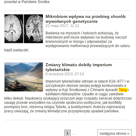
powstał w Państwie Środka.
Mikrobiom wpływa na przebieg chorób
wywołanych genetycznie
22 maja 2017, 11:12
Badania na myszach i ludziach pokazują, że
mikrobiom jelit może wpływać na budowę naczyń
krwionośnych w mózgu i odpowiadać za
występowanie malformacji prowadzących do udaru
bądź padaczki.
Zmiany klimatu dobiły imperium
tybetańskie
8 września 2023, 07:53
Imperium tybetańskie istniało w latach 618–877 i w
szczytowym okresie swojej potęgi konkurowało o
wpływy w Azji Środkowej z Chinami dynastii
Tang
i
kalifatem Abbasydów. Upadło w ciągu zaledwie
kilku dekad. Naukowcy szukający przyczyn jego rozpadu zwracali dotychczas
uwagę przede wszystkim na czynniki społeczno-polityczne, jak konflikty
pomiędzy bon, rdzenną religią Tybetu, a buddyzmem. Autorzy najnowszej
pracy uważają, że zmiany klimatyczne przyspieszyły upadek państwa.
1
…
następna strona »