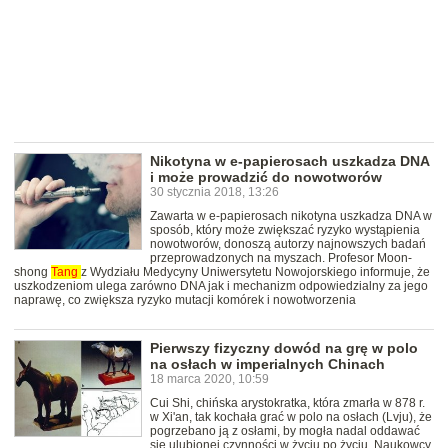
Nikotyna w e-papierosach uszkadza DNA
i może prowadzić do nowotworów
30 stycznia 2018, 13:26
Zawarta w e-papierosach nikotyna uszkadza DNA w
sposób, który może zwiększać ryzyko wystąpienia
nowotworów, donoszą autorzy najnowszych badań
przeprowadzonych na myszach. Profesor Moon-
shong
Tang
z Wydziału Medycyny Uniwersytetu Nowojorskiego informuje, że
uszkodzeniom ulega zarówno DNA jak i mechanizm odpowiedzialny za jego
naprawę, co zwiększa ryzyko mutacji komórek i nowotworzenia
Pierwszy fizyczny dowód na grę w polo
na osłach w imperialnych Chinach
18 marca 2020, 10:59
Cui Shi, chińska arystokratka, która zmarła w 878 r.
w Xi'an, tak kochała grać w polo na osłach (Lvju), że
pogrzebano ją z osłami, by mogła nadal oddawać
się ulubionej czynności w życiu po życiu. Naukowcy