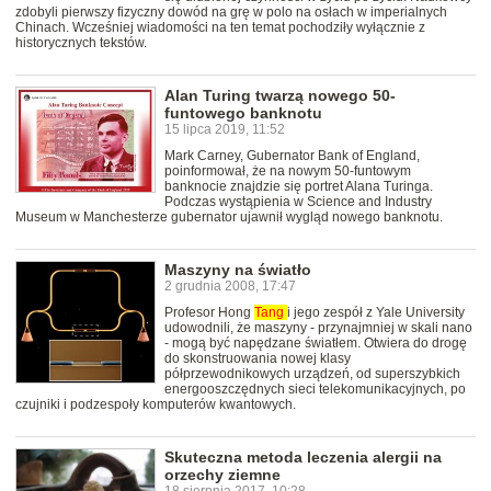
zdobyli pierwszy fizyczny dowód na grę w polo na osłach w imperialnych
Chinach. Wcześniej wiadomości na ten temat pochodziły wyłącznie z
historycznych tekstów.
Alan Turing twarzą nowego 50-
funtowego banknotu
15 lipca 2019, 11:52
Mark Carney, Gubernator Bank of England,
poinformował, że na nowym 50-funtowym
banknocie znajdzie się portret Alana Turinga.
Podczas wystąpienia w Science and Industry
Museum w Manchesterze gubernator ujawnił wygląd nowego banknotu.
Maszyny na światło
2 grudnia 2008, 17:47
Profesor Hong
Tang
i jego zespół z Yale University
udowodnili, że maszyny - przynajmniej w skali nano
- mogą być napędzane światłem. Otwiera do drogę
do skonstruowania nowej klasy
półprzewodnikowych urządzeń, od superszybkich
energooszczędnych sieci telekomunikacyjnych, po
czujniki i podzespoły komputerów kwantowych.
Skuteczna metoda leczenia alergii na
orzechy ziemne