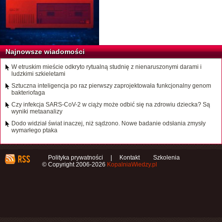
Najnowsze wiadomości
W etruskim mieście odkryto rytualną studnię z nienaruszonymi darami i
ludzkimi szkieletami
Sztuczna inteligencja po raz pierwszy zaprojektowała funkcjonalny genom
bakteriofaga
Czy infekcja SARS-CoV-2 w ciąży może odbić się na zdrowiu dziecka? Są
wyniki metaanalizy
Dodo widział świat inaczej, niż sądzono. Nowe badanie odsłania zmysły
wymarłego ptaka
Polityka prywatności
|
Kontakt
Szkolenia
© Copyright 2006-2026
KopalniaWiedzy.pl