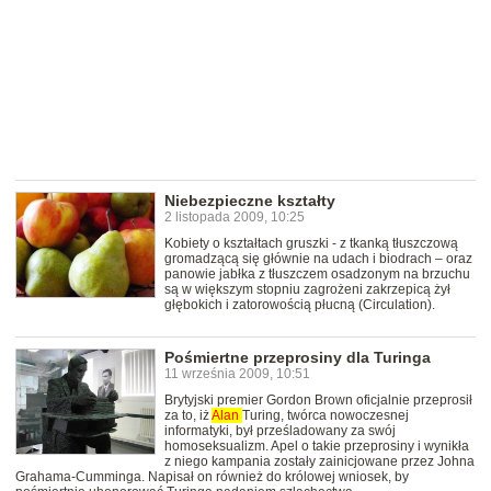
Niebezpieczne kształty
2 listopada 2009, 10:25
Kobiety o kształtach gruszki - z tkanką tłuszczową
gromadzącą się głównie na udach i biodrach – oraz
panowie jabłka z tłuszczem osadzonym na brzuchu
są w większym stopniu zagrożeni zakrzepicą żył
głębokich i zatorowością płucną (Circulation).
Pośmiertne przeprosiny dla Turinga
11 września 2009, 10:51
Brytyjski premier Gordon Brown oficjalnie przeprosił
za to, iż
Alan
Turing, twórca nowoczesnej
informatyki, był prześladowany za swój
homoseksualizm. Apel o takie przeprosiny i wynikła
z niego kampania zostały zainicjowane przez Johna
Grahama-Cumminga. Napisał on również do królowej wniosek, by