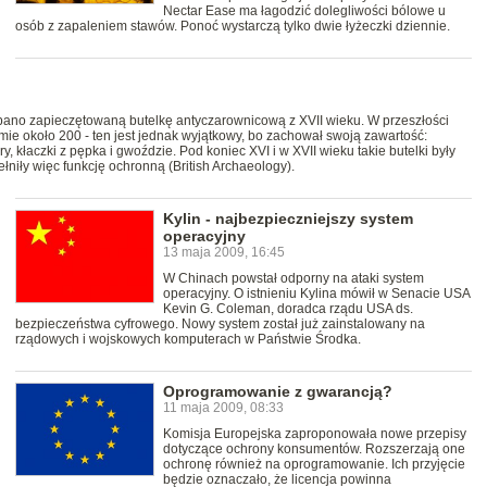
Nectar Ease ma łagodzić dolegliwości bólowe u
osób z zapaleniem stawów. Ponoć wystarczą tylko dwie łyżeczki dziennie.
no zapieczętowaną butelkę antyczarownicową z XVII wieku. W przeszłości
ie około 200 - ten jest jednak wyjątkowy, bo zachował swoją zawartość:
, kłaczki z pępka i gwoździe. Pod koniec XVI i w XVII wieku takie butelki były
łniły więc funkcję ochronną (British Archaeology).
Kylin - najbezpieczniejszy system
operacyjny
13 maja 2009, 16:45
W Chinach powstał odporny na ataki system
operacyjny. O istnieniu Kylina mówił w Senacie USA
Kevin G. Coleman, doradca rządu USA ds.
bezpieczeństwa cyfrowego. Nowy system został już zainstalowany na
rządowych i wojskowych komputerach w Państwie Środka.
Oprogramowanie z gwarancją?
11 maja 2009, 08:33
Komisja Europejska zaproponowała nowe przepisy
dotyczące ochrony konsumentów. Rozszerzają one
ochronę również na oprogramowanie. Ich przyjęcie
będzie oznaczało, że licencja powinna