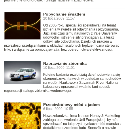
pośmiertnie uhonorować Turinga nadaniem szlachectwa.
Popychanie światłem
20 lipca 2009, 11:57
Od 2005 roku specjaliści spekulowali na temat
istnienia w świetle sił odpychania i przyciągania.
Już jakiś czas temu naukowcy z Yale University
udowodnili istnienie siły przyciągania, a teraz
odkryli siłę odpychania. Dzięki ich pracom w
przyszłości przełącznikami w układach scalonych będzie można sterować
tylko i wyłącznie za pomocą światła, bez pośrednictwa elektryczności.
Naprawianie zbiornika
10 lipca 2009, 11:01
Kolejne badania przybliżają dzień pojawienia się
ekonomicznych łatwych w obsłudze samochodów
na wodór. Naukowcy z Savannah River National
Laboratory opracowali właśnie tani sposób
regeneracji stałego zbiornika wodorowego.
Przeciwbólowy miód z jadem
6 lipca 2009, 10:55
Nowozelandzka firma Nelson Honey & Marketing
zabiega o pozwolenie Unii Europejskiej, by móc
sprzedawać na tutejszych rynkach miód manuka z
dodatkiem pszczelego jadu. Specyfik o nazwie