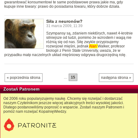
gwarantować konsumentowi te same podstawowe prawa jakie ma, gdy
kupuje inne towary: prawo do posiadania towaru, który dobrze działa.
Siła z neuronów?
31 marca 2009, 11:39
Szympansy są, zdaniem niektórych, nawet 4-krotnie
silniejsze od ludzi, pomimo że wzrostem i wagą nie
różnią się od nas. Siłę zwykle przypisujemy
rozwojowi mięśni, jednak
Alan
Walker, profesor
biologii z Penn State University, uważa, że w
przypadku małp naczelnych układ mięśniowy odgrywa drugorzędną rolę.
…
15
« poprzednia strona
następna strona »
Zostań Patronem
Od 2006 roku popularyzujemy naukę. Chcemy się rozwijać i dostarczać
naszym Czytelnikom jeszcze więcej atrakcyjnych treści wysokiej jakości.
Dlatego postanowiliśmy poprosić o wsparcie. Zostań naszym Patronem i
pomóż nam rozwijać KopalnięWiedzy.