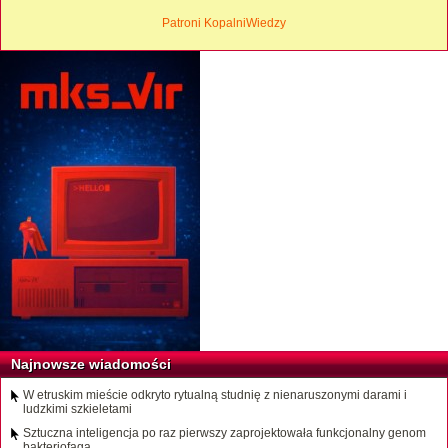
Patroni KopalniWiedzy
Najnowsze wiadomości
W etruskim mieście odkryto rytualną studnię z nienaruszonymi darami i
ludzkimi szkieletami
Sztuczna inteligencja po raz pierwszy zaprojektowała funkcjonalny genom
bakteriofaga