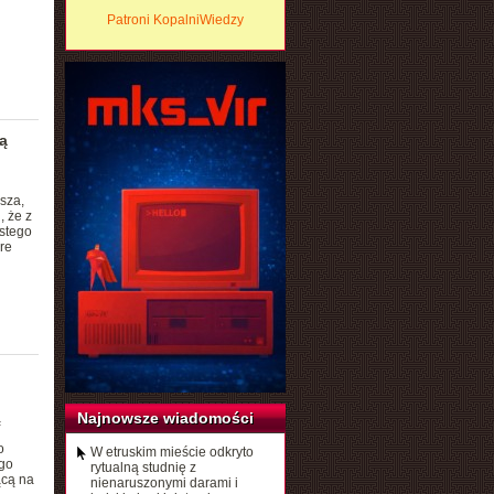
Patroni KopalniWiedzy
ą
rsza,
, że z
istego
re
Najnowsze wiadomości
ą
h
o
W etruskim mieście odkryto
ego
rytualną studnię z
ącą na
nienaruszonymi darami i