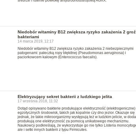
srebrze i rutenie powłokę antydrobnoustrojową AGXX.
Niedobór witaminy B12 zwiększa ryzyko zakażenia 2 gro
bakteriami
14 marca 2019, 12:17
Niedobór witaminy B12 zwiększa ryzyko zakażenia 2 niebezpiecznymi
patogenami: pałeczką ropy błękitnej (Pseudomonas aeruginosa) i
paciorkowcem kałowym (Enterococcus faecalis).
Elektryzujący sekret bakterii z ludzkiego jelita
17 września 2018, 11:32
Dotąd opisywano bakterie produkujące elektryczność (elektrogeniczne)
egzotycznych środowisk, takich jak kopalnie czy dno jezior. Okazuje się
jednak, że takie mikroorganizmy występują też w ludzkim jelicie, w doda
produkują one elektryczność za pomocą unikatowego mechanizmu.
Naukowcy podkreślają, że wykorzystuje go nie tylko Listeria monocytog
ale i setki innych bakterii z typu Firmicutes.