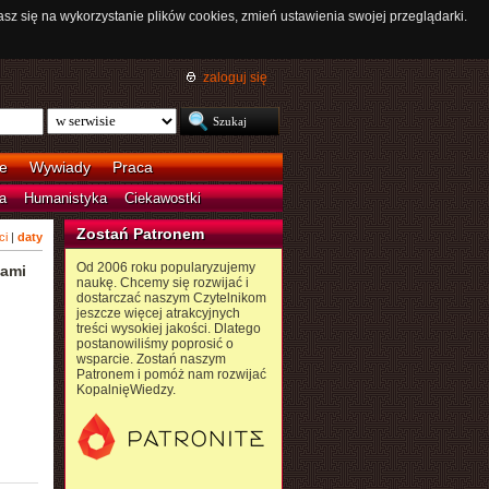
asz się na wykorzystanie plików cookies, zmień ustawienia swojej przeglądarki.
zaloguj się
e
Wywiady
Praca
a
Humanistyka
Ciekawostki
Zostań Patronem
ci
|
daty
Od 2006 roku popularyzujemy
iami
naukę. Chcemy się rozwijać i
dostarczać naszym Czytelnikom
jeszcze więcej atrakcyjnych
treści wysokiej jakości. Dlatego
postanowiliśmy poprosić o
wsparcie. Zostań naszym
Patronem i pomóż nam rozwijać
KopalnięWiedzy.