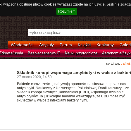
ki włączoną obsługę plików cookies wyrażasz zgodę na ich użycie. Jeśli nie zgadz
Rozumiem
Wiadomości
Artykuły
Forum
Książki
Konkursy
Galeri
Zdrowie/uroda
Bezpieczeństwo IT
Nauki przyrodnicze
Astronomia/fizyk
sortuj wg:
trafnoś
Składnik konopi wspomaga antybiotyki w walce z bakter
27 marca 2020, 14:50
Bakterie coraz częściej nabywają oporności na stosowane przez nas
antybiotyki. Naukowcy z Uniwersytetu Południowej Danii zauważyli, że
składnik konopi siewnych, kannabidiol (CBD), wspomaga działanie
antybiotyków. To już kolejne badania wskazujące, że CBD może być
skuteczny w walce z infekcjami bakteryjnymi.