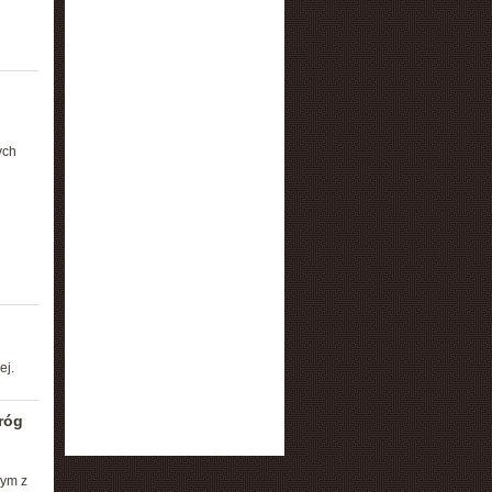
ych
ej.
róg
ym z