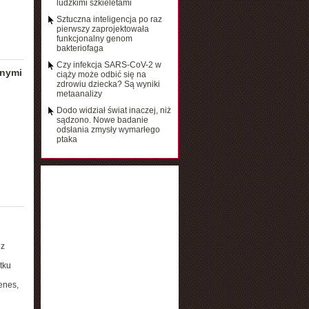
ludzkimi szkieletami
Sztuczna inteligencja po raz
pierwszy zaprojektowała
funkcjonalny genom
bakteriofaga
Czy infekcja SARS-CoV-2 w
źnymi
ciąży może odbić się na
zdrowiu dziecka? Są wyniki
metaanalizy
Dodo widział świat inaczej, niż
sądzono. Nowe badanie
odsłania zmysły wymarłego
ptaka
 z
tku
enes,