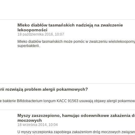
Mleko diabłów tasmańskich nadzieją na zwalczenie
lekooporności
18 października 2016, 10:07
Mleko diabłów tasmańskich może pomóc w zwalczeniu wielolekooporn
superbakterii.
rii rozwiążą problem alergii pokarmowych?
ne bakterie Bifidobacterium longum KACC 91563 usuwają objawy alergii pokarmow
Myszy zaszczepiono, hamując odcewnikowe zakażenia d
moczowych
18 września 2014, 10:04
U myszy szczepionka zapobiega zakażeniom dróg moczowych związan