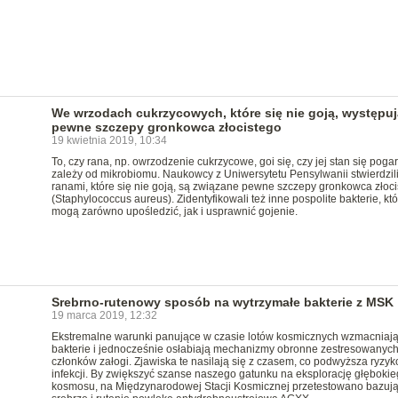
We wrzodach cukrzycowych, które się nie goją, występuj
pewne szczepy gronkowca złocistego
19 kwietnia 2019, 10:34
To, czy rana, np. owrzodzenie cukrzycowe, goi się, czy jej stan się poga
zależy od mikrobiomu. Naukowcy z Uniwersytetu Pensylwanii stwierdzili
ranami, które się nie goją, są związane pewne szczepy gronkowca złoc
(Staphylococcus aureus). Zidentyfikowali też inne pospolite bakterie, któ
mogą zarówno upośledzić, jak i usprawnić gojenie.
Srebrno-rutenowy sposób na wytrzymałe bakterie z MSK
19 marca 2019, 12:32
Ekstremalne warunki panujące w czasie lotów kosmicznych wzmacniaj
bakterie i jednocześnie osłabiają mechanizmy obronne zestresowanyc
członków załogi. Zjawiska te nasilają się z czasem, co podwyższa ryzyk
infekcji. By zwiększyć szanse naszego gatunku na eksplorację głęboki
kosmosu, na Międzynarodowej Stacji Kosmicznej przetestowano bazuj