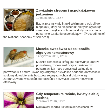
Zawiaduje stresem i uspokajającym
jedzeniem
10 maja 2010, 08:57
Badacze z Instytutu Nauki Weizmanna odkryli gen
niepokoju, który po "włączeniu" nie tylko wywołuje
stres, ale i zwiększa ochotę na słodycze oraz inne
pokarmy o działaniu uspokajającym (Proceedings of
the National Academy of Sciences).
Muszka owocówka udoskonaliła
algorytm komputerowy
14 stycznia 2011, 12:36
Muszka owocówka, którą, jak się wydaje, dobrze
poznaliśmy, znowu zaskoczyła naukowców
pokazując, jak mało pomysłowi są ludzie w
porównaniu z naturą. Owad wykorzystuje niewielkie podobne do włosków
struktury do odbierania bodźców zewnętrznych, a struktury te są
zorganizowane w sposób jednocześnie niezwykle prosty i niezwykle
efektywny.
Gdy temperatura rośnie, kwiaty słabiej
pachną
7 czerwca 2016, 12:01
Naukowcy wiedzą już od jakiegoś czasu, że