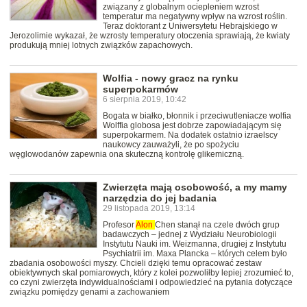
związany z globalnym ociepleniem wzrost
temperatur ma negatywny wpływ na wzrost roślin.
Teraz doktorant z Uniwersytetu Hebrajskiego w
Jerozolimie wykazał, że wzrosty temperatury otoczenia sprawiają, że kwiaty
produkują mniej lotnych związków zapachowych.
Wolfia - nowy gracz na rynku
superpokarmów
6 sierpnia 2019, 10:42
Bogata w białko, błonnik i przeciwutleniacze wolfia
Wolffia globosa jest dobrze zapowiadającym się
superpokarmem. Na dodatek ostatnio izraelscy
naukowcy zauważyli, że po spożyciu
węglowodanów zapewnia ona skuteczną kontrolę glikemiczną.
Zwierzęta mają osobowość, a my mamy
narzędzia do jej badania
29 listopada 2019, 13:14
Profesor
Alon
Chen stanął na czele dwóch grup
badawczych – jednej z Wydziału Neurobiologii
Instytutu Nauki im. Weizmanna, drugiej z Instytutu
Psychiatrii im. Maxa Plancka – których celem było
zbadania osobowości myszy. Chcieli dzięki temu opracować zestaw
obiektywnych skal pomiarowych, który z kolei pozwoliłby lepiej zrozumieć to,
co czyni zwierzęta indywidualnościami i odpowiedzieć na pytania dotyczące
związku pomiędzy genami a zachowaniem