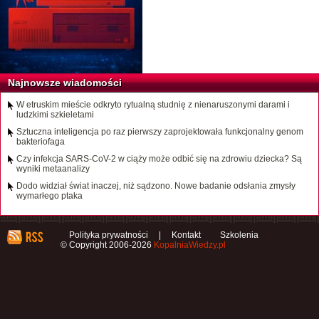
Najnowsze wiadomości
W etruskim mieście odkryto rytualną studnię z nienaruszonymi darami i
ludzkimi szkieletami
Sztuczna inteligencja po raz pierwszy zaprojektowała funkcjonalny genom
bakteriofaga
Czy infekcja SARS-CoV-2 w ciąży może odbić się na zdrowiu dziecka? Są
wyniki metaanalizy
Dodo widział świat inaczej, niż sądzono. Nowe badanie odsłania zmysły
wymarłego ptaka
Polityka prywatności
|
Kontakt
Szkolenia
© Copyright 2006-2026
KopalniaWiedzy.pl