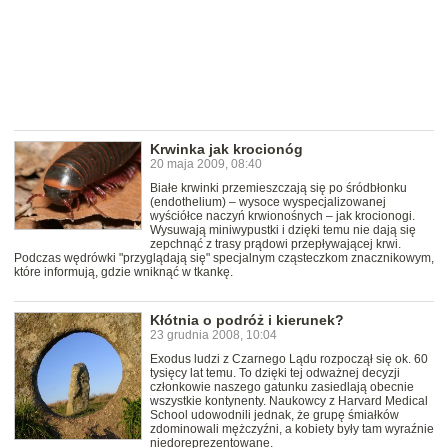
Krwinka jak krocionóg
20 maja 2009, 08:40
Białe krwinki przemieszczają się po śródbłonku
(endothelium) – wysoce wyspecjalizowanej
wyściółce naczyń krwionośnych – jak krocionogi.
Wysuwają miniwypustki i dzięki temu nie dają się
zepchnąć z trasy prądowi przepływającej krwi.
Podczas wędrówki "przyglądają się" specjalnym cząsteczkom znacznikowym,
które informują, gdzie wniknąć w tkankę.
Kłótnia o podróż i kierunek?
23 grudnia 2008, 10:04
Exodus ludzi z Czarnego Lądu rozpoczął się ok. 60
tysięcy lat temu. To dzięki tej odważnej decyzji
członkowie naszego gatunku zasiedlają obecnie
wszystkie kontynenty. Naukowcy z Harvard Medical
School udowodnili jednak, że grupę śmiałków
zdominowali mężczyźni, a kobiety były tam wyraźnie
niedoreprezentowane.