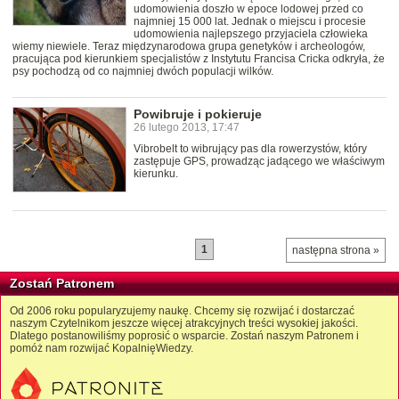
udomowienia doszło w epoce lodowej przed co
najmniej 15 000 lat. Jednak o miejscu i procesie
udomowienia najlepszego przyjaciela człowieka
wiemy niewiele. Teraz międzynarodowa grupa genetyków i archeologów,
pracująca pod kierunkiem specjalistów z Instytutu Francisa Cricka odkryła, że
psy pochodzą od co najmniej dwóch populacji wilków.
Powibruje i pokieruje
26 lutego 2013, 17:47
Vibrobelt to wibrujący pas dla rowerzystów, który
zastępuje GPS, prowadząc jadącego we właściwym
kierunku.
1
następna strona »
Zostań Patronem
Od 2006 roku popularyzujemy naukę. Chcemy się rozwijać i dostarczać
naszym Czytelnikom jeszcze więcej atrakcyjnych treści wysokiej jakości.
Dlatego postanowiliśmy poprosić o wsparcie. Zostań naszym Patronem i
pomóż nam rozwijać KopalnięWiedzy.