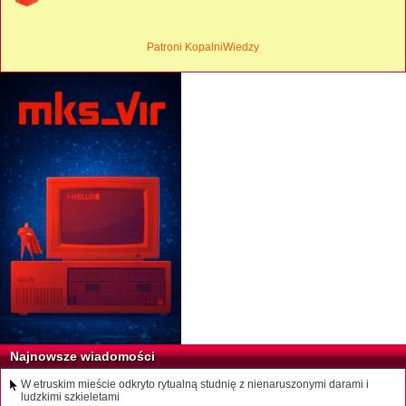
Patroni KopalniWiedzy
Najnowsze wiadomości
W etruskim mieście odkryto rytualną studnię z nienaruszonymi darami i
ludzkimi szkieletami