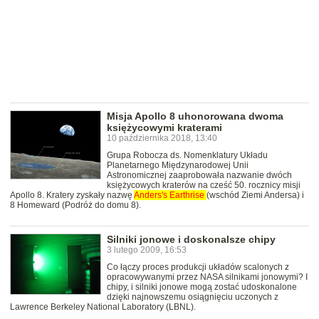
Misja Apollo 8 uhonorowana dwoma
księżycowymi kraterami
10 października 2018, 13:40
Grupa Robocza ds. Nomenklatury Układu
Planetarnego Międzynarodowej Unii
Astronomicznej zaaprobowała nazwanie dwóch
księżycowych kraterów na cześć 50. rocznicy misji
Apollo 8. Kratery zyskały nazwę
Anders's
Earthrise
(wschód Ziemi Andersa) i
8 Homeward (Podróż do domu 8).
Silniki jonowe i doskonalsze chipy
3 lutego 2009, 16:53
Co łączy proces produkcji układów scalonych z
opracowywanymi przez NASA silnikami jonowymi? I
chipy, i silniki jonowe mogą zostać udoskonalone
dzięki najnowszemu osiągnięciu uczonych z
Lawrence Berkeley National Laboratory (LBNL).