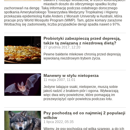
bakterii z rodzaju Wolbachia, w trzech kolumbijskich
miastach doszło do olbrzymiego spadku liczby
zachorowań na dengę. Taką informację podczas ostatniego dorocznego
spotkania Amerykańskiego Towarzystwa Medycyny Tropikalnej i Higieny
przekazała epidemiolog Katie Anders z Monash University w Australii, która
pracuje przy World Mosquito Program (WMP). Tam, gdzie komary zarażone
Wolbachią się zadomowiły, liczba przypadków dengi spadła nawet o 97%.
Probiotyki zabezpieczą przed depresją,
także tą związaną z niezdrową dietą?
27 grudnia 2017, 12:20
Pewne bakterie mlekowe chronią przed depresją
wywołaną niezdrowym trybem życia.
Manewry w stylu nietoperza
11 maja 2007, 11:01
Jedyne latające ssaki, nietoperze, muszą sobie
jakoś radzić z brakiem piór i ogona. Wytwarzają
więc dwa wiry powietrzne, które pomagają im
przezwyciężyć opór powietrza podczas lotu.
Psy pochodzą od co najmniej 2 populacji
wilków
1 lipca 2022, 05:35
Wiemy, że psy pochodzą od wilka szarego, a do ich