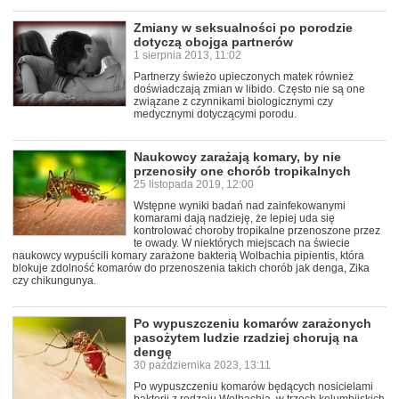
Zmiany w seksualności po porodzie
dotyczą obojga partnerów
1 sierpnia 2013, 11:02
Partnerzy świeżo upieczonych matek również
doświadczają zmian w libido. Często nie są one
związane z czynnikami biologicznymi czy
medycznymi dotyczącymi porodu.
Naukowcy zarażają komary, by nie
przenosiły one chorób tropikalnych
25 listopada 2019, 12:00
Wstępne wyniki badań nad zainfekowanymi
komarami dają nadzieję, że lepiej uda się
kontrolować choroby tropikalne przenoszone przez
te owady. W niektórych miejscach na świecie
naukowcy wypuścili komary zarażone bakterią Wolbachia pipientis, która
blokuje zdolność komarów do przenoszenia takich chorób jak denga, Zika
czy chikungunya.
Po wypuszczeniu komarów zarażonych
pasożytem ludzie rzadziej chorują na
dengę
30 października 2023, 13:11
Po wypuszczeniu komarów będących nosicielami