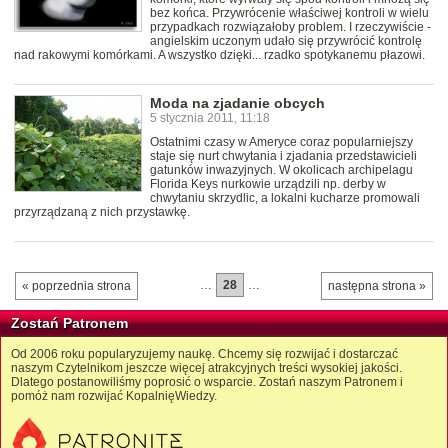
bez końca. Przywrócenie właściwej kontroli w wielu
przypadkach rozwiązałoby problem. I rzeczywiście -
angielskim uczonym udało się przywrócić kontrolę
nad rakowymi komórkami. A wszystko dzięki... rzadko spotykanemu płazowi.
Moda na zjadanie obcych
5 stycznia 2011, 11:18
Ostatnimi czasy w Ameryce coraz popularniejszy
staje się nurt chwytania i zjadania przedstawicieli
gatunków inwazyjnych. W okolicach archipelagu
Florida Keys nurkowie urządzili np. derby w
chwytaniu skrzydlic, a lokalni kucharze promowali
przyrządzaną z nich przystawkę.
…
28
…
« poprzednia strona
następna strona »
Zostań Patronem
Od 2006 roku popularyzujemy naukę. Chcemy się rozwijać i dostarczać
naszym Czytelnikom jeszcze więcej atrakcyjnych treści wysokiej jakości.
Dlatego postanowiliśmy poprosić o wsparcie. Zostań naszym Patronem i
pomóż nam rozwijać KopalnięWiedzy.