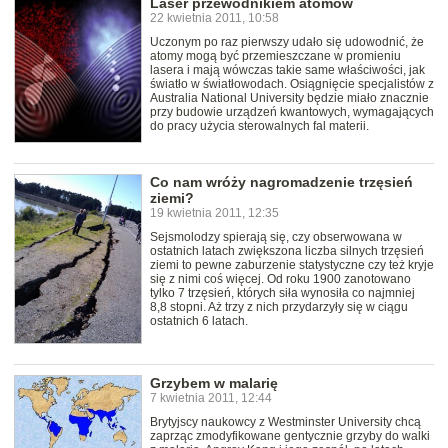
Laser przewodnikiem atomów
22 kwietnia 2011, 10:58
Uczonym po raz pierwszy udało się udowodnić, że
atomy mogą być przemieszczane w promieniu
lasera i mają wówczas takie same właściwości, jak
światło w światłowodach. Osiągnięcie specjalistów z
Australia National University będzie miało znacznie
przy budowie urządzeń kwantowych, wymagających
do pracy użycia sterowalnych fal materii.
Co nam wróży nagromadzenie trzęsień
ziemi?
19 kwietnia 2011, 12:35
Sejsmolodzy spierają się, czy obserwowana w
ostatnich latach zwiększona liczba silnych trzęsień
ziemi to pewne zaburzenie statystyczne czy też kryje
się z nimi coś więcej. Od roku 1900 zanotowano
tylko 7 trzęsień, których siła wynosiła co najmniej
8,8 stopni. Aż trzy z nich przydarzyły się w ciągu
ostatnich 6 latach.
Grzybem w malarię
7 kwietnia 2011, 12:44
Brytyjscy naukowcy z Westminster University chcą
zaprząc zmodyfikowane gentycznie grzyby do walki