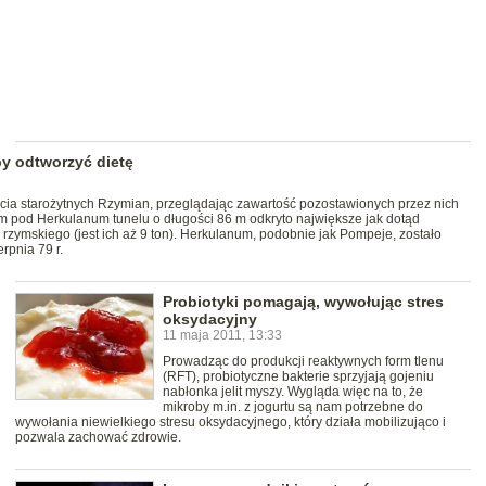
y odtworzyć dietę
jęcia starożytnych Rzymian, przeglądając zawartość pozostawionych przez nich
 pod Herkulanum tunelu o długości 86 m odkryto największe jak dotąd
zymskiego (jest ich aż 9 ton). Herkulanum, podobnie jak Pompeje, zostało
rpnia 79 r.
Probiotyki pomagają, wywołując stres
oksydacyjny
11 maja 2011, 13:33
Prowadząc do produkcji reaktywnych form tlenu
(RFT), probiotyczne bakterie sprzyjają gojeniu
nabłonka jelit myszy. Wygląda więc na to, że
mikroby m.in. z jogurtu są nam potrzebne do
wywołania niewielkiego stresu oksydacyjnego, który działa mobilizująco i
pozwala zachować zdrowie.