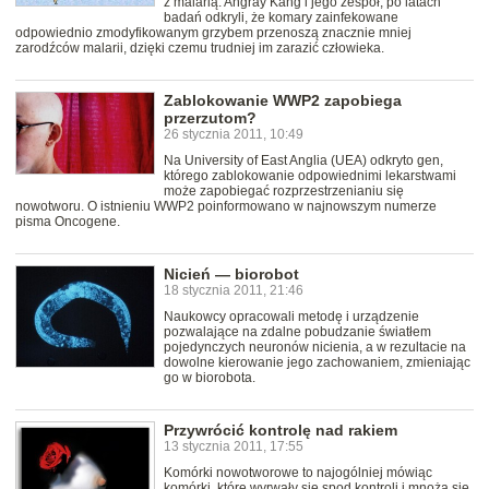
z malarią. Angray Kang i jego zespół, po latach
badań odkryli, że komary zainfekowane
odpowiednio zmodyfikowanym grzybem przenoszą znacznie mniej
zarodźców malarii, dzięki czemu trudniej im zarazić człowieka.
Zablokowanie WWP2 zapobiega
przerzutom?
26 stycznia 2011, 10:49
Na University of East Anglia (UEA) odkryto gen,
którego zablokowanie odpowiednimi lekarstwami
może zapobiegać rozprzestrzenianiu się
nowotworu. O istnieniu WWP2 poinformowano w najnowszym numerze
pisma Oncogene.
Nicień — biorobot
18 stycznia 2011, 21:46
Naukowcy opracowali metodę i urządzenie
pozwalające na zdalne pobudzanie światłem
pojedynczych neuronów nicienia, a w rezultacie na
dowolne kierowanie jego zachowaniem, zmieniając
go w biorobota.
Przywrócić kontrolę nad rakiem
13 stycznia 2011, 17:55
Komórki nowotworowe to najogólniej mówiąc
komórki, które wyrwały się spod kontroli i mnożą się