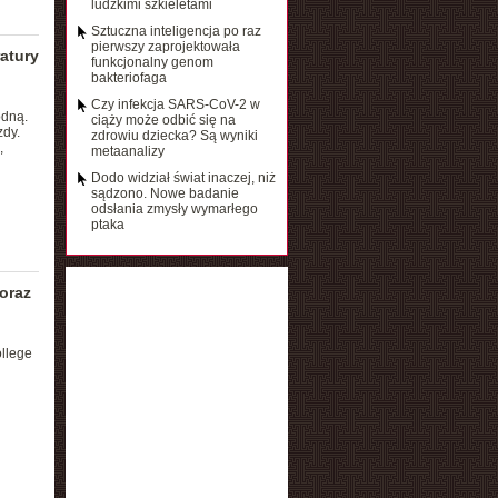
ludzkimi szkieletami
Sztuczna inteligencja po raz
pierwszy zaprojektowała
atury
funkcjonalny genom
bakteriofaga
Czy infekcja SARS-CoV-2 w
odną.
ciąży może odbić się na
zdy.
zdrowiu dziecka? Są wyniki
,
metaanalizy
Dodo widział świat inaczej, niż
sądzono. Nowe badanie
odsłania zmysły wymarłego
ptaka
oraz
ollege