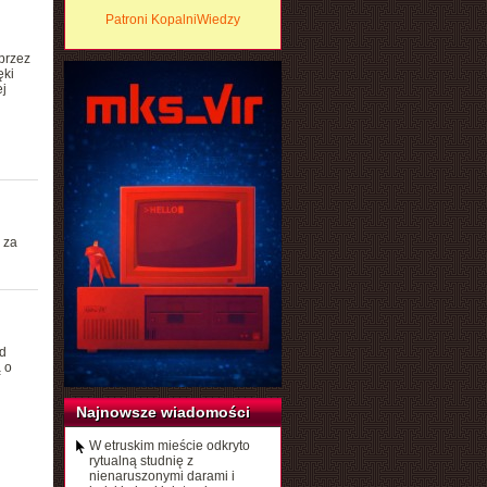
Patroni KopalniWiedzy
przez
ęki
j
 za
d
 o
Najnowsze wiadomości
W etruskim mieście odkryto
rytualną studnię z
nienaruszonymi darami i