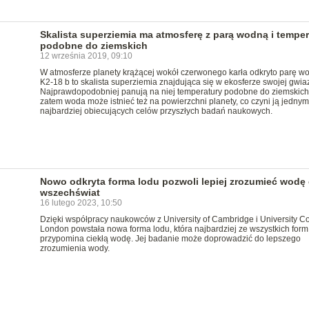
Skalista superziemia ma atmosferę z parą wodną i temper
podobne do ziemskich
12 września 2019, 09:10
W atmosferze planety krążącej wokół czerwonego karła odkryto parę w
K2-18 b to skalista superziemia znajdująca się w ekosferze swojej gwia
Najprawdopodobniej panują na niej temperatury podobne do ziemskich
zatem woda może istnieć też na powierzchni planety, co czyni ją jednym
najbardziej obiecujących celów przyszłych badań naukowych.
Nowo odkryta forma lodu pozwoli lepiej zrozumieć wodę 
wszechświat
16 lutego 2023, 10:50
Dzięki współpracy naukowców z University of Cambridge i University C
London powstała nowa forma lodu, która najbardziej ze wszystkich form
przypomina ciekłą wodę. Jej badanie może doprowadzić do lepszego
zrozumienia wody.