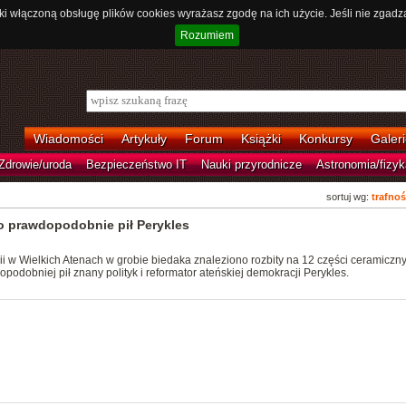
ki włączoną obsługę plików cookies wyrażasz zgodę na ich użycie. Jeśli nie zgadz
Rozumiem
Wiadomości
Artykuły
Forum
Książki
Konkursy
Galeri
Zdrowie/uroda
Bezpieczeństwo IT
Nauki przyrodnicze
Astronomia/fizyk
sortuj wg:
trafnoś
o prawdopodobnie pił Perykles
i w Wielkich Atenach w grobie biedaka znaleziono rozbity na 12 części ceramiczn
podobniej pił znany polityk i reformator ateńskiej demokracji Perykles.