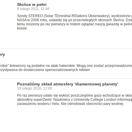
Słońce w pełni
8 lutego 2011, 11:46
Sondy STEREO (Solar TErrestrial RElations Obserwatory), wystrzelone 
NASA w 2006 roku, ustawiły się po przeciwległych stronach Słońca. Dzi
temu możemy po raz pierwszy w historii oglądać naszą gwiazdę w pełne
krasie.
ory
igentne” telewizory są podatne na ataki hakerskie. Mogą one zostać przeprowadzone
korzystywana do dostarczania spersonalizowanych reklam
Poznaliśmy skład atmosfery 'diamentowej planety'
19 lutego 2016, 12:00
Po raz pierwszy udało się wykryć poszczególne gazy wchodzące w skła
atmosfery superZiemi. Naukowcy z University College London informują
zauważeniu wodoru i helu. Nie odnotowali obecności pary wodnej.