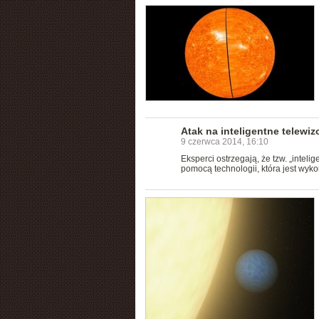
Atak na inteligentne telewiz
9 czerwca 2014, 16:10
Eksperci ostrzegają, że tzw. „intel
pomocą technologii, która jest wy