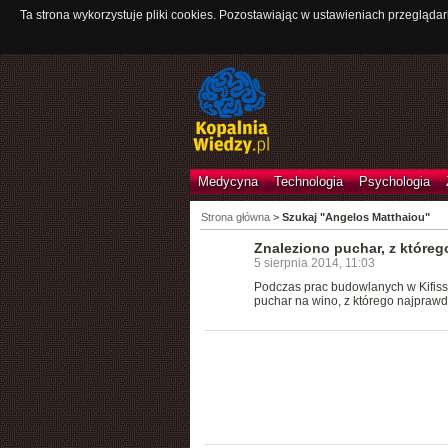
Ta strona wykorzystuje pliki cookies. Pozostawiając w ustawieniach przeglądar
Medycyna
Technologia
Psychologia
Strona główna
>
Szukaj "Angelos Matthaiou"
Znaleziono puchar, z któreg
5 sierpnia 2014, 11:03
Podczas prac budowlanych w Kifissi
puchar na wino, z którego najprawdo