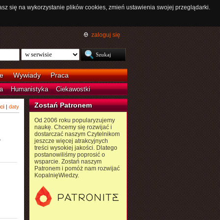
asz się na wykorzystanie plików cookies, zmień ustawienia swojej przeglądarki.
zaloguj się
e
Wywiady
Praca
a
Humanistyka
Ciekawostki
Zostań Patronem
ci
|
daty
Od 2006 roku popularyzujemy
naukę. Chcemy się rozwijać i
dostarczać naszym Czytelnikom
y
jeszcze więcej atrakcyjnych
treści wysokiej jakości. Dlatego
postanowiliśmy poprosić o
wsparcie. Zostań naszym
Patronem i pomóż nam rozwijać
KopalnięWiedzy.