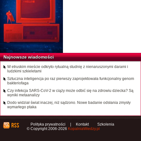
Najnowsze wiadomości
W etruskim mieście odkryto rytualną studnię z nienaruszonymi darami i
ludzkimi szkieletami
Sztuczna inteligencja po raz pierwszy zaprojektowała funkcjonalny genom
bakteriofaga
Czy infekcja SARS-CoV-2 w ciąży może odbić się na zdrowiu dziecka? Są
wyniki metaanalizy
Dodo widział świat inaczej, niż sądzono. Nowe badanie odsłania zmysły
wymarłego ptaka
Polityka prywatności
|
Kontakt
Szkolenia
© Copyright 2006-2026
KopalniaWiedzy.pl