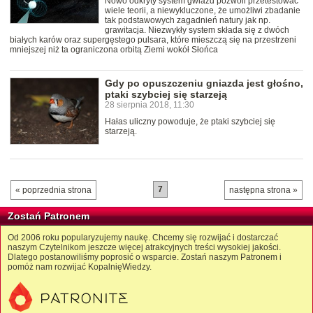
Nowo odkryty system gwiazd pozwoli przetestować
wiele teorii, a niewykluczone, że umożliwi zbadanie
tak podstawowych zagadnień natury jak np.
grawitacja. Niezwykły system składa się z dwóch
białych karów oraz supergęstego pulsara, które mieszczą się na przestrzeni
mniejszej niż ta ograniczona orbitą Ziemi wokół Słońca
Gdy po opuszczeniu gniazda jest głośno,
ptaki szybciej się starzeją
28 sierpnia 2018, 11:30
Hałas uliczny powoduje, że ptaki szybciej się
starzeją.
7
« poprzednia strona
następna strona »
Zostań Patronem
Od 2006 roku popularyzujemy naukę. Chcemy się rozwijać i dostarczać
naszym Czytelnikom jeszcze więcej atrakcyjnych treści wysokiej jakości.
Dlatego postanowiliśmy poprosić o wsparcie. Zostań naszym Patronem i
pomóż nam rozwijać KopalnięWiedzy.