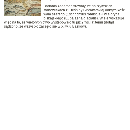
Badania zademonstrowały, że na rzymskich
stanowiskach z Cieśniny Gibraltarskiej odkryto kości
wala szarego (Eschrichtius robustus) i wieloryba
biskajskiego (Eubalaena glacialis). Wiele wskazuje
więc na to, że wielorybnictwo występowało tu już 2 tys. lat temu (dotąd
sądzono, że wszystko zaczęło się w XI w. u Basków).