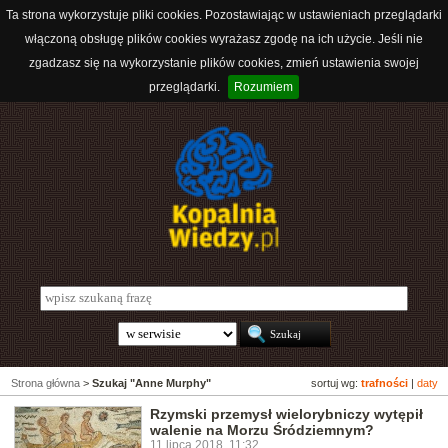
Ta strona wykorzystuje pliki cookies. Pozostawiając w ustawieniach przeglądarki
włączoną obsługę plików cookies wyrażasz zgodę na ich użycie. Jeśli nie
zgadzasz się na wykorzystanie plików cookies, zmień ustawienia swojej
przeglądarki.
Rozumiem
Strona główna
>
Szukaj "Anne Murphy"
sortuj wg:
trafności
|
daty
Rzymski przemysł wielorybniczy wytępił
walenie na Morzu Śródziemnym?
11 lipca 2018, 11:32