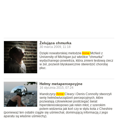
Żelująca chmurka
30 marca 2009, 11:18
Dzięki nowatorskiej metodzie
Anne
McNeil z
University of Michigan już wkrótce "chmurka"
wydychanego powietrza, która zmieni testową ciecz
w żel, pozwoli błyskawicznie stwierdzić chorobę
płuc.
Hełmy metapercepcyjne
16 stycznia 2015, 07:24
Irlandczycy
Anne
Cleary i Denis Connolly stworzyli
serię hełmów/urządzeń percepcyjnych, które
pozwalają człowiekowi postrzegać świat
hiperstereoskopowo jak rekin młot, z szerokim
polem widzenia jak koń czy w stylu kota z Cheshire
(ponieważ ten ostatni ciągle się uśmiechał, dominującą informacją z jego
aparatu są właśnie uśmiechy).