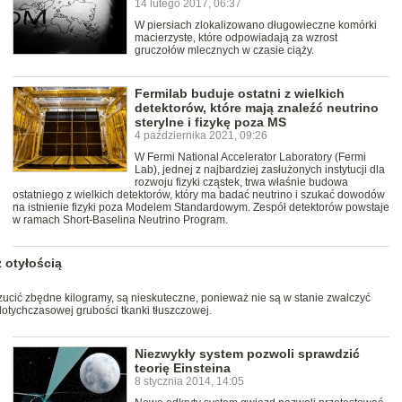
14 lutego 2017, 06:37
W piersiach zlokalizowano długowieczne komórki
macierzyste, które odpowiadają za wzrost
gruczołów mlecznych w czasie ciąży.
Fermilab buduje ostatni z wielkich
detektorów, które mają znaleźć neutrino
sterylne i fizykę poza MS
4 października 2021, 09:26
W Fermi National Accelerator Laboratory (Fermi
Lab), jednej z najbardziej zasłużonych instytucji dla
rozwoju fizyki cząstek, trwa właśnie budowa
ostatniego z wielkich detektorów, który ma badać neutrino i szukać dowodów
na istnienie fizyki poza Modelem Standardowym. Zespół detektorów powstaje
w ramach Short-Baselina Neutrino Program.
 otyłością
ucić zbędne kilogramy, są nieskuteczne, ponieważ nie są w stanie zwalczyć
otychczasowej grubości tkanki tłuszczowej.
Niezwykły system pozwoli sprawdzić
teorię Einsteina
8 stycznia 2014, 14:05