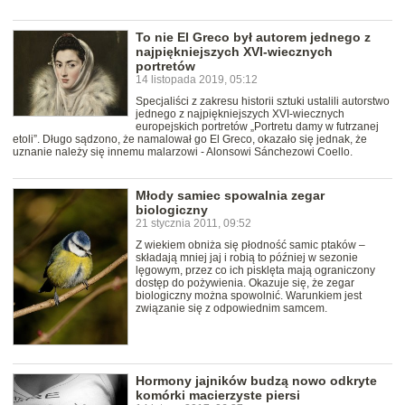
To nie El Greco był autorem jednego z
najpiękniejszych XVI-wiecznych
portretów
14 listopada 2019, 05:12
Specjaliści z zakresu historii sztuki ustalili autorstwo
jednego z najpiękniejszych XVI-wiecznych
europejskich portretów „Portretu damy w futrzanej
etoli”. Długo sądzono, że namalował go El Greco, okazało się jednak, że
uznanie należy się innemu malarzowi - Alonsowi Sánchezowi Coello.
Młody samiec spowalnia zegar
biologiczny
21 stycznia 2011, 09:52
Z wiekiem obniża się płodność samic ptaków –
składają mniej jaj i robią to później w sezonie
lęgowym, przez co ich pisklęta mają ograniczony
dostęp do pożywienia. Okazuje się, że zegar
biologiczny można spowolnić. Warunkiem jest
związanie się z odpowiednim samcem.
Hormony jajników budzą nowo odkryte
komórki macierzyste piersi