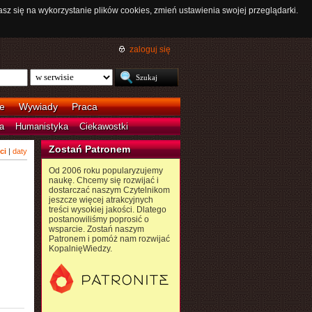
asz się na wykorzystanie plików cookies, zmień ustawienia swojej przeglądarki.
zaloguj się
e
Wywiady
Praca
a
Humanistyka
Ciekawostki
Zostań Patronem
ci
|
daty
Od 2006 roku popularyzujemy
naukę. Chcemy się rozwijać i
dostarczać naszym Czytelnikom
jeszcze więcej atrakcyjnych
treści wysokiej jakości. Dlatego
postanowiliśmy poprosić o
wsparcie. Zostań naszym
Patronem i pomóż nam rozwijać
KopalnięWiedzy.