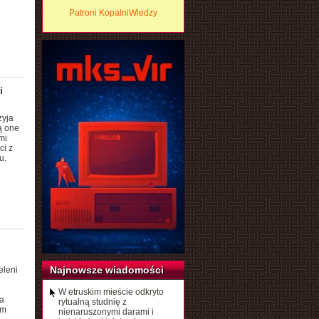
Patroni KopalniWiedzy
i
zyja
ą one
mi
ci z
u.
Najnowsze wiadomości
eleni
W etruskim mieście odkryto
a
rytualną studnię z
em
nienaruszonymi darami i