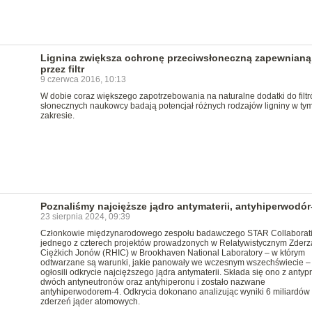
Lignina zwiększa ochronę przeciwsłoneczną zapewnianą
przez filtr
9 czerwca 2016, 10:13
W dobie coraz większego zapotrzebowania na naturalne dodatki do filt
słonecznych naukowcy badają potencjał różnych rodzajów ligniny w ty
zakresie.
Poznaliśmy najcięższe jądro antymaterii, antyhiperwodór
23 sierpnia 2024, 09:39
Członkowie międzynarodowego zespołu badawczego STAR Collaborati
jednego z czterech projektów prowadzonych w Relatywistycznym Zderz
Ciężkich Jonów (RHIC) w Brookhaven National Laboratory – w którym
odtwarzane są warunki, jakie panowały we wczesnym wszechświecie –
ogłosili odkrycie najcięższego jądra antymaterii. Składa się ono z antyp
dwóch antyneutronów oraz antyhiperonu i zostało nazwane
antyhiperwodorem-4. Odkrycia dokonano analizując wyniki 6 miliardów
zderzeń jąder atomowych.