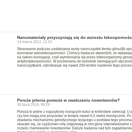
Nanomateriały przyczyniają się do wzrostu lekoopornośc
14 marca 2012, 12:52
Stosowanie podczas uzdatniania wody nanocząstek tlenku glinu(III) spr
wzrostowi wielolekooporności. Chińscy badacze stwierdzili, że wpływaj
na zakres koniugacji, czyli wymieniania się przez mikroorganizmy gena
antybiotykooporności. W porównaniu do komórek niemających stycznoś
nanocząstkami, odnotowuje się nawet 200-krotne nasilenie tego proces
Poroże jelenia pomoże w zwalczaniu nowotworów?
30 lipca 2019, 09:29
Poroża to jedne z najszybciej rosnących kości w królestwie zwierząt. U j
czy łosi mogą one przyrastać w tempie nawet 0,5 metra miesięcznie. Po
zbadaniu mechanizmu genetycznego leżącego u podstaw tego procesu
okazało się, że częściowo rolę odgrywają w nim geny odpowiedzialne z
rozwój i hamowanie nowotworów. Dalsze badania nad tym zagadnieni