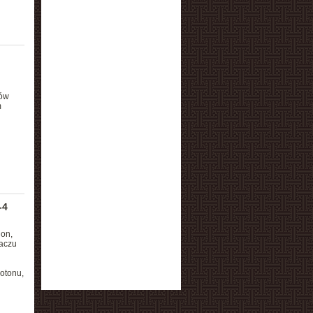
rów
m
-4
on,
aczu
rotonu,