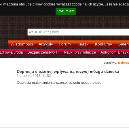
ki włączoną obsługę plików cookies wyrażasz zgodę na ich użycie. Jeśli nie zgadz
Rozumiem
Wiadomości
Artykuły
Forum
Książki
Konkursy
Galeri
Zdrowie/uroda
Bezpieczeństwo IT
Nauki przyrodnicze
Astronomia/fizyk
sortuj wg:
trafnoś
Depresja ciężarnej wpływa na rozwój mózgu dziecka
5 grudnia 2013, 11:52
Depresja matek zmienia wzorce rozwoju mózgu płodu.