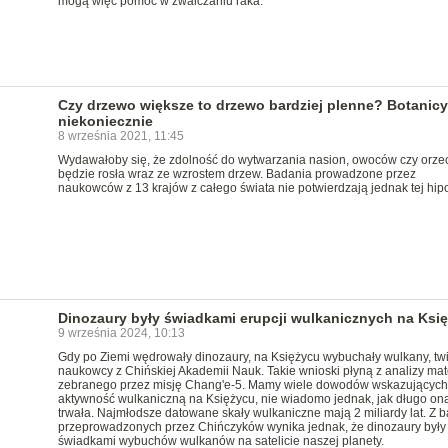
mogą więc pomóc w zwalczaniu raka.
Czy drzewo większe to drzewo bardziej plenne? Botanicy
niekoniecznie
8 września 2021, 11:45
Wydawałoby się, że zdolność do wytwarzania nasion, owoców czy orz
będzie rosła wraz ze wzrostem drzew. Badania prowadzone przez
naukowców z 13 krajów z całego świata nie potwierdzają jednak tej hipo
Dinozaury były świadkami erupcji wulkanicznych na Ksi
9 września 2024, 10:13
Gdy po Ziemi wędrowały dinozaury, na Księżycu wybuchały wulkany, tw
naukowcy z Chińskiej Akademii Nauk. Takie wnioski płyną z analizy mat
zebranego przez misję Chang'e-5. Mamy wiele dowodów wskazujących
aktywność wulkaniczną na Księżycu, nie wiadomo jednak, jak długo on
trwała. Najmłodsze datowane skały wulkaniczne mają 2 miliardy lat. Z 
przeprowadzonych przez Chińczyków wynika jednak, że dinozaury były
świadkami wybuchów wulkanów na satelicie naszej planety.