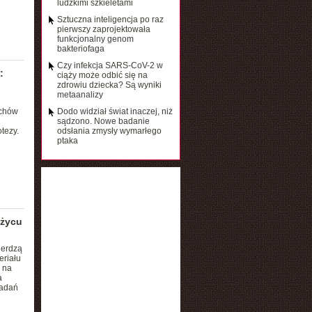
ludzkimi szkieletami
Sztuczna inteligencja po raz
pierwszy zaprojektowała
funkcjonalny genom
bakteriofaga
Czy infekcja SARS-CoV-2 w
:
ciąży może odbić się na
zdrowiu dziecka? Są wyniki
metaanalizy
echów
Dodo widział świat inaczej, niż
sądzono. Nowe badanie
tezy.
odsłania zmysły wymarłego
ptaka
ężycu
ierdzą
eriału
 na
a
badań