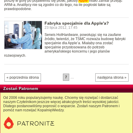
poszły w górę po pojawieniu się plotki, jakoby
Apple
miało zamiar przejąć
ARM-a. Analitycy nie są zgodni co do tego, na ile pogłoski takie są
prawdopodobne.
Fabryka specjalnie dla Apple'a?
23 lipca 2012, 17:45
Serwis HotHardware, powołując się na zaufane
źródło, twierdzi, że TSMC rozważa budowę fabryki
specjalnie dla Apple’a. Miałaby ona zostać
specjalnie przystosowana do potrzeb
amerykańskiego koncernu i jego planów
rozwojowych.
7
…
« poprzednia strona
następna strona »
Zostań Patronem
Od 2006 roku popularyzujemy naukę. Chcemy się rozwijać i dostarczać
naszym Czytelnikom jeszcze więcej atrakcyjnych treści wysokiej jakości.
Dlatego postanowiliśmy poprosić o wsparcie. Zostań naszym Patronem i
pomóż nam rozwijać KopalnięWiedzy.