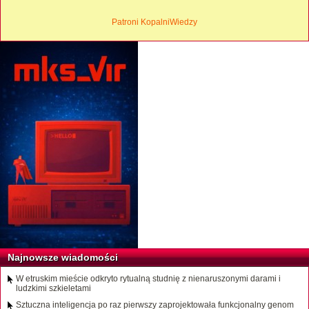
Patroni KopalniWiedzy
Najnowsze wiadomości
W etruskim mieście odkryto rytualną studnię z nienaruszonymi darami i
ludzkimi szkieletami
Sztuczna inteligencja po raz pierwszy zaprojektowała funkcjonalny genom