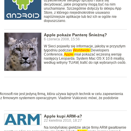
użytkowników swojego sprzętu i stara się
decydować, jakie programy mogą być na nim
uruchamiane. Szczególnie dotyczy to sklepu App
Store, z którego niejednokrotnie usuwano
najróżniejsze aplikacje lub też ich w ogóle nie
dopuszczano.
Apple pokaże Panterę Śnieżną?
6 czerwca 2008, 15:56
W Sieci pojawiły się informacje, jakoby w przyszłym
tygodniu podczas
Worldwide
Developers
Conference,
Apple
miał pokazać wczesną wersję
następcy Leoparda. System Mac OS X 10.6 miałby,
według witryny TUAW, trafić do rąk wybranych osób.
icrosoft nie jest jedyną firmą, która używa tajnych technik w celu zapewnienia
i z firmowym systemem operacyjnym. Vladimir Vukicevic mówi, że podobnie
Apple kupi ARM-a?
22 kwietnia 2010, 18:27
Na londyńskiej giełdzie akcje firmy ARM gwałtownie