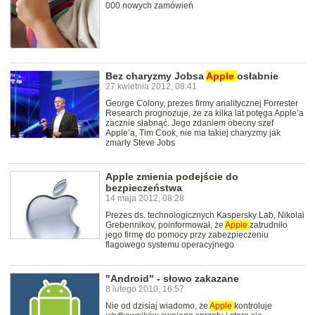
000 nowych zamówień
Bez charyzmy Jobsa
Apple
osłabnie
27 kwietnia 2012, 08:41
George Colony, prezes firmy analitycznej Forrester
Research prognozuje, że za kilka lat potęga Apple’a
zacznie słabnąć. Jego zdaniem obecny szef
Apple’a, Tim Cook, nie ma takiej charyzmy jak
zmarły Steve Jobs
Apple zmienia podejście do
bezpieczeństwa
14 maja 2012, 08:28
Prezes ds. technologicznych Kaspersky Lab, Nikolai
Grebennikov, poinformował, że
Apple
zatrudniło
jego firmę do pomocy przy zabezpieczeniu
flagowego systemu operacyjnego
"Android" - słowo zakazane
8 lutego 2010, 16:57
Nie od dzisiaj wiadomo, że
Apple
kontroluje